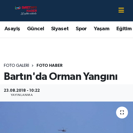
Asayiş
Bartın Nöbetçi Eczaneler
Asayiş
Güncel
Siyaset
Spor
Yaşam
Eğitim
Bartın Hakkında
Bartın Hava Durumu
Çevre
Bartin Namaz Vakitleri
FOTO GALERI
FOTO HABER
Eğitim
Bartın Trafik Yoğunluk Haritası
Bartın'da Orman Yangını
Ekonomi
Süper Lig Puan Durumu ve Fikstür
23.08.2018 - 10:22
YAYINLANMA
Güncel
Tüm Manşetler
Kültür-Sanat
Son Dakika Haberleri
Magazin
Haber Arşivi