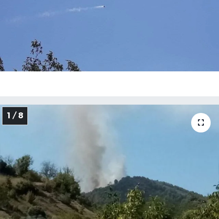
Medya
Sağlık
Sinema
Sivil Toplum
1 / 8
Siyaset
Spor
Tarım
Turizm
Yaşam