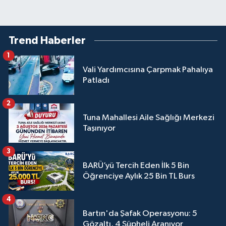
Trend Haberler
1
Vali Yardımcısına Çarpmak Pahalıya
Patladı
2
Tuna Mahallesi Aile Sağlığı Merkezi
Taşınıyor
3
BARÜ’yü Tercih Eden İlk 5 Bin
Öğrenciye Aylık 25 Bin TL Burs
4
Bartın'da Şafak Operasyonu: 5
Gözaltı, 4 Şüpheli Aranıyor