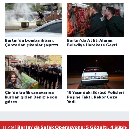
Bartın’da bomba ihbarı:
Bartın’da At Eti Alarmı:
Çantadan çıkanlar şaşırttı
Belediye Harekete Geçti
Çin’de trafik canavarına
16 Yaşındaki Sürücü Polisleri
kurban giden Deniz’e son
Peşine Taktı, Rekor Ceza
görev
Yedi
Bartın'da Şafak Operasyonu: 5 Gözaltı, 4 Şüphel
11:49 |