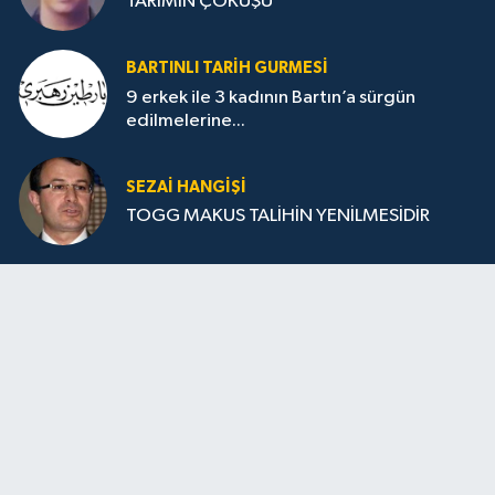
TARIMIN ÇÖKÜŞÜ
BARTINLI TARIH GURMESI
9 erkek ile 3 kadının Bartın’a sürgün
edilmelerine...
SEZAI HANGİŞİ
TOGG MAKUS TALİHİN YENİLMESİDİR