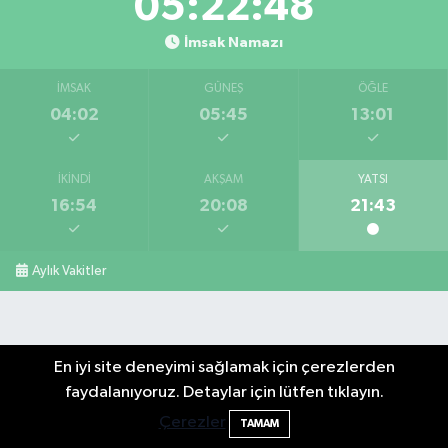
05:22:46
İmsak Namazı
İMSAK
GÜNEŞ
ÖĞLE
04:02
05:45
13:01
İKINDI
AKŞAM
YATSI
16:54
20:08
21:43
Aylık Vakitler
En iyi site deneyimi sağlamak için çerezlerden
faydalanıyoruz. Detaylar için lütfen tıklayın.
Çerezler
TAMAM