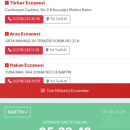
Türker Eczanesi
Cumhuriyet Caddesi, No:2 A Kozcağız Merkez Bartın
0 (378) 233 45 38
Yol Tarifi Al
Arzu Eczanesi
ORTA MAHALLE SU TERAZİSİ SOKAK NO:21 A
0 (378) 228 11 28
Yol Tarifi Al
Hakan Eczanesi
TUNA MAH. 844.SOKAK NO:5 B BARTIN
0 (378) 228 70 70
Yol Tarifi Al
Tüm Nöbetçi Eczaneler
BARTIN
08.08.2026
SONRAKI VAKTE KALAN