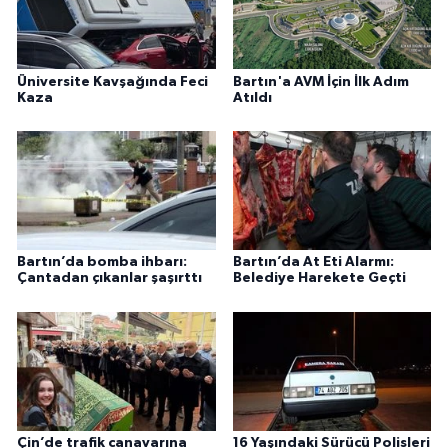
Üniversite Kavşağında Feci
Bartın'a AVM İçin İlk Adım
Kaza
Atıldı
Bartın’da bomba ihbarı:
Bartın’da At Eti Alarmı:
Çantadan çıkanlar şaşırttı
Belediye Harekete Geçti
Çin’de trafik canavarına
16 Yaşındaki Sürücü Polisleri