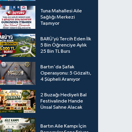
Tuna Mahallesi Aile
Sağlığı Merkezi
Taşınıyor
BARÜ’yü Tercih Eden İlk
5 Bin Öğrenciye Aylık
25 Bin TL Burs
Bartın'da Şafak
Operasyonu: 5 Gözaltı,
4 Şüpheli Aranıyor
2 Buzağı Hediyeli Bal
Festivalinde Hande
Ünsal Sahne Alacak
Bartın Aile Kampı İçin