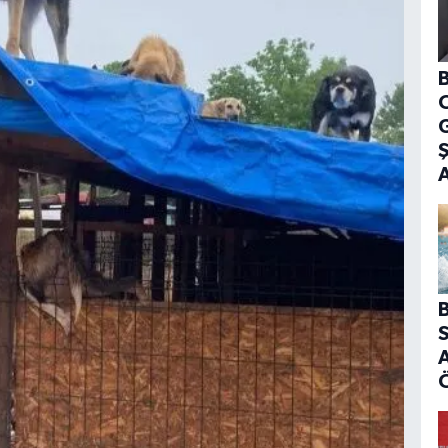
B
G
B
S
A