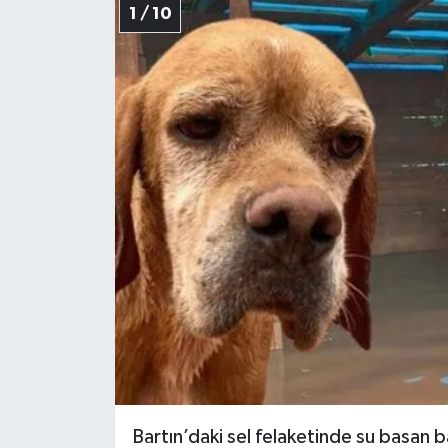
1 / 10
Yerel Yönetimler
DÜNYA
YEREL
Bartın’daki sel felaketinde su basan ba