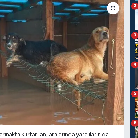
2
3
4
5
6
rınakta kurtarılan, aralarında yaralıların da