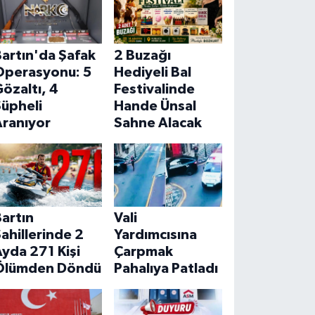
artın'da Şafak
2 Buzağı
Operasyonu: 5
Hediyeli Bal
özaltı, 4
Festivalinde
Şüpheli
Hande Ünsal
Aranıyor
Sahne Alacak
artın
Vali
ahillerinde 2
Yardımcısına
yda 271 Kişi
Çarpmak
Ölümden Döndü
Pahalıya Patladı