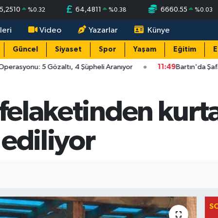
5,2510
64,4811
6660.55
%
0.32
%
0.38
%
0.03
leri
Video
Yazarlar
Künye
Güncel
Siyaset
Spor
Yaşam
Eğitim
E
perasyonu: 5 Gözaltı, 4 Şüpheli Aranıyor
11:49
Bartın'da Şafa
 felaketinden kurt
ediliyor
S