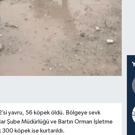
2’si yavru, 56 köpek öldü. Bölgeye sevk
klar Şube Müdürlüğü ve Bartın Orman İşletme
 300 köpek ise kurtarıldı.