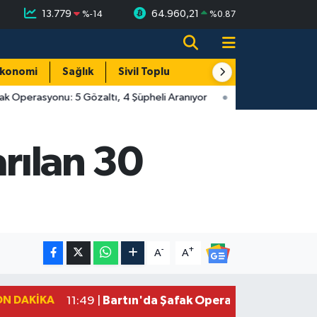
13.779
64.960,21
%
-14
%
0.87
konomi
Sağlık
Sivil Toplum
Turizm
Yerel
k Operasyonu: 5 Gözaltı, 4 Şüpheli Aranıyor
arılan 30
-
+
A
A
ON DAKIKA
Bartın'da Şafak Operasyonu: 5 Gözalt
11:49 |