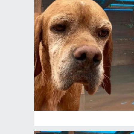
Medya
Sağlık
Sinema
Sivil Toplum
Siyaset
Spor
Tarım
Turizm
Yaşam