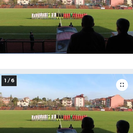
Medya
Sağlık
Sinema
Sivil Toplum
Siyaset
1 / 6
Spor
Tarım
Turizm
Yaşam