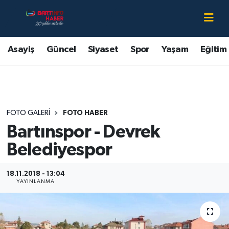
Asayiş
Bartın Nöbetçi Eczaneler
Asayiş
Güncel
Siyaset
Spor
Yaşam
Eğitim
Bartın Hakkında
Bartın Hava Durumu
Çevre
Bartin Namaz Vakitleri
FOTO GALERI
FOTO HABER
Eğitim
Bartın Trafik Yoğunluk Haritası
Bartınspor - Devrek
Ekonomi
Süper Lig Puan Durumu ve Fikstür
Belediyespor
Güncel
Tüm Manşetler
18.11.2018 - 13:04
YAYINLANMA
Kültür-Sanat
Son Dakika Haberleri
Magazin
Haber Arşivi