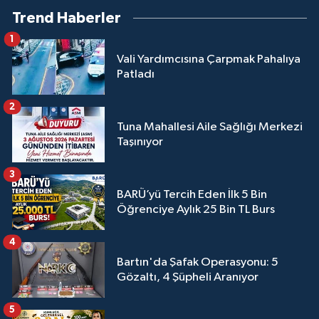
Trend Haberler
1
Vali Yardımcısına Çarpmak Pahalıya
Patladı
2
Tuna Mahallesi Aile Sağlığı Merkezi
Taşınıyor
3
BARÜ’yü Tercih Eden İlk 5 Bin
Öğrenciye Aylık 25 Bin TL Burs
4
Bartın'da Şafak Operasyonu: 5
Gözaltı, 4 Şüpheli Aranıyor
5