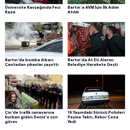
Üniversite Kavşağında Feci
Bartın'a AVM İçin İlk Adım
Kaza
Atıldı
Bartın’da bomba ihbarı:
Bartın’da At Eti Alarmı:
Çantadan çıkanlar şaşırttı
Belediye Harekete Geçti
Çin’de trafik canavarına
16 Yaşındaki Sürücü Polisleri
kurban giden Deniz’e son
Peşine Taktı, Rekor Ceza
görev
Yedi