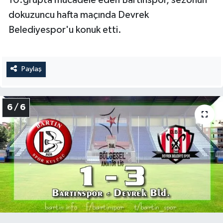
10.grupta mücadele eden Bartınspor, sezonun
dokuzuncu hafta maçında Devrek
Belediyespor'u konuk etti.
Paylaş
6 / 6