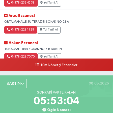
0 (378) 233 45 38
Yol Tarifi Al
Arzu Eczanesi
ORTA MAHALLE SU TERAZİSİ SOKAK NO:21 A
0 (378) 228 11 28
Yol Tarifi Al
Hakan Eczanesi
TUNA MAH. 844.SOKAK NO:5 B BARTIN
0 (378) 228 70 70
Yol Tarifi Al
Tüm Nöbetçi Eczaneler
BARTIN
08.08.2026
SONRAKI VAKTE KALAN
05:53:02
Öğle Namazı