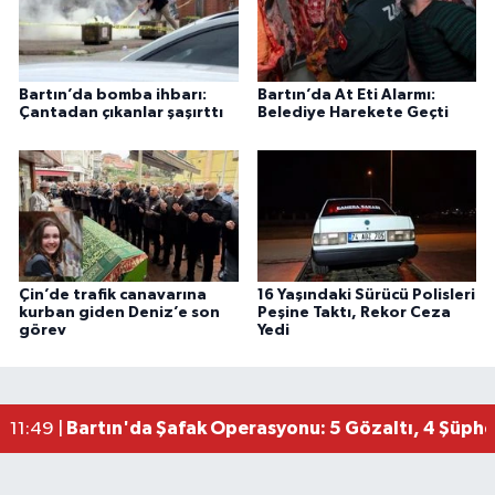
Bartın’da bomba ihbarı:
Bartın’da At Eti Alarmı:
Çantadan çıkanlar şaşırttı
Belediye Harekete Geçti
Çin’de trafik canavarına
16 Yaşındaki Sürücü Polisleri
kurban giden Deniz’e son
Peşine Taktı, Rekor Ceza
görev
Yedi
Bartın'da Şafak Operasyonu: 5 Gözaltı, 4 Şüphel
11:49 |