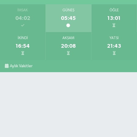
İMSAK
GÜNEŞ
ÖĞLE
04:02
05:45
13:01
İKINDI
AKŞAM
YATSI
16:54
20:08
21:43
Aylık Vakitler