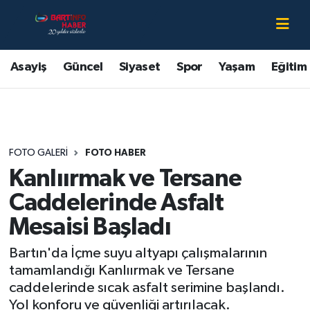
Asayiş
Bartın Nöbetçi Eczaneler
Asayiş
Güncel
Siyaset
Spor
Yaşam
Eğitim
Bartın Hakkında
Bartın Hava Durumu
Çevre
Bartin Namaz Vakitleri
FOTO GALERI
FOTO HABER
Eğitim
Bartın Trafik Yoğunluk Haritası
Kanlıırmak ve Tersane
Ekonomi
Süper Lig Puan Durumu ve Fikstür
Caddelerinde Asfalt
Mesaisi Başladı
Güncel
Tüm Manşetler
Bartın'da İçme suyu altyapı çalışmalarının
Kültür-Sanat
Son Dakika Haberleri
tamamlandığı Kanlıırmak ve Tersane
caddelerinde sıcak asfalt serimine başlandı.
Magazin
Haber Arşivi
Yol konforu ve güvenliği artırılacak.