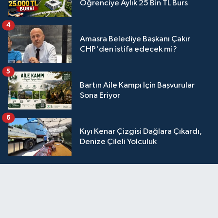
Öğrenciye Aylık 25 Bin TL Burs
4
Amasra Belediye Başkanı Çakır
CHP'den istifa edecek mi?
5
Bartın Aile Kampı İçin Başvurular
Sona Eriyor
6
Kıyı Kenar Çizgisi Dağlara Çıkardı,
Denize Çileli Yolculuk