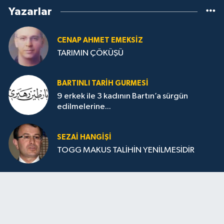
Yazarlar
CENAP AHMET EMEKSİZ
TARIMIN ÇÖKÜŞÜ
BARTINLI TARIH GURMESI
9 erkek ile 3 kadının Bartın’a sürgün
edilmelerine...
SEZAI HANGİŞİ
TOGG MAKUS TALİHİN YENİLMESİDİR