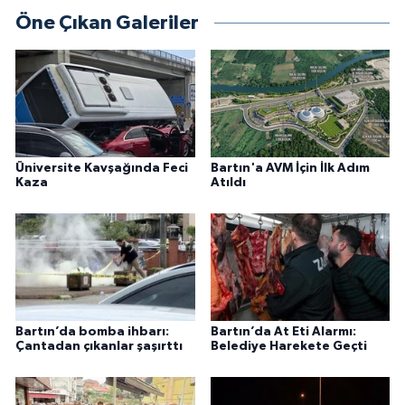
Öne Çıkan Galeriler
Üniversite Kavşağında Feci
Bartın'a AVM İçin İlk Adım
Kaza
Atıldı
Bartın’da bomba ihbarı:
Bartın’da At Eti Alarmı:
Çantadan çıkanlar şaşırttı
Belediye Harekete Geçti