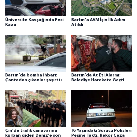
Üniversite Kavşağında Feci
Bartın'a AVM İçin İlk Adım
Kaza
Atıldı
Bartın’da bomba ihbarı:
Bartın’da At Eti Alarmı:
Çantadan çıkanlar şaşırttı
Belediye Harekete Geçti
Çin’de trafik canavarına
16 Yaşındaki Sürücü Polisleri
kurban giden Deniz’e son
Peşine Taktı, Rekor Ceza