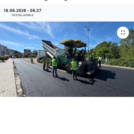
Medya
16.06.2026 - 06:27
YAYINLANMA
Sağlık
Sinema
Sivil Toplum
Siyaset
Spor
Tarım
Turizm
Yaşam