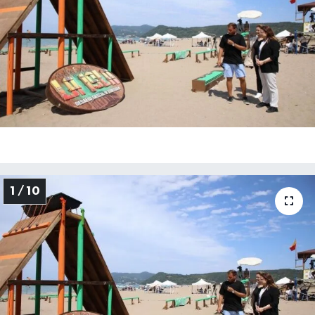
Medya
Sağlık
Sinema
Sivil Toplum
Siyaset
1 / 10
Spor
Tarım
Turizm
Yaşam