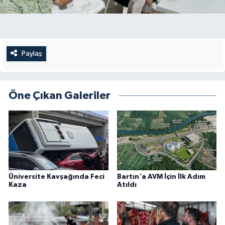
Paylaş
Öne Çıkan Galeriler
Üniversite Kavşağında Feci
Bartın'a AVM İçin İlk Adım
Kaza
Atıldı