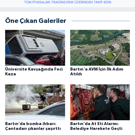
TÜM PIYASALARI TRADINGVIEW ÜZERINDEN TAKIP EDIN
Öne Çıkan Galeriler
Üniversite Kavşağında Feci
Bartın'a AVM İçin İlk Adım
Kaza
Atıldı
Bartın’da bomba ihbarı:
Bartın’da At Eti Alarmı:
Çantadan çıkanlar şaşırttı
Belediye Harekete Geçti