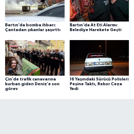
Bartın’da bomba ihbarı:
Bartın’da At Eti Alarmı:
Çantadan çıkanlar şaşırttı
Belediye Harekete Geçti
Çin’de trafik canavarına
16 Yaşındaki Sürücü Polisleri
kurban giden Deniz’e son
Peşine Taktı, Rekor Ceza
görev
Yedi