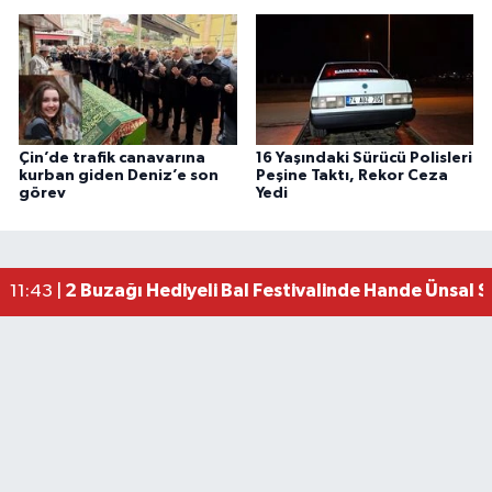
Çin’de trafik canavarına
16 Yaşındaki Sürücü Polisleri
kurban giden Deniz’e son
Peşine Taktı, Rekor Ceza
görev
Yedi
2 Buzağı Hediyeli Bal Festivalinde Hande Ünsal 
11:43 |