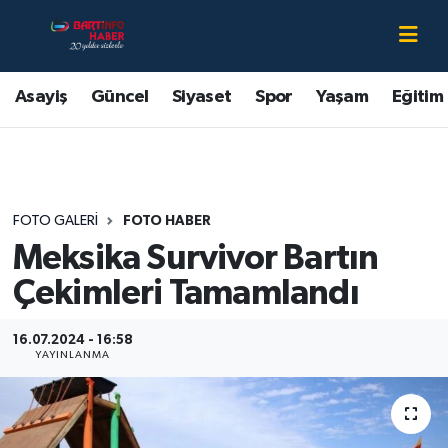
Asayiş
Bartın Nöbetçi Eczaneler
Asayiş
Güncel
Siyaset
Spor
Yaşam
Eğitim
Bartın Hakkında
Bartın Hava Durumu
Çevre
Bartin Namaz Vakitleri
FOTO GALERI
FOTO HABER
Eğitim
Bartın Trafik Yoğunluk Haritası
Meksika Survivor Bartın
Ekonomi
Süper Lig Puan Durumu ve Fikstür
Çekimleri Tamamlandı
Güncel
Tüm Manşetler
16.07.2024 - 16:58
YAYINLANMA
Kültür-Sanat
Son Dakika Haberleri
Magazin
Haber Arşivi