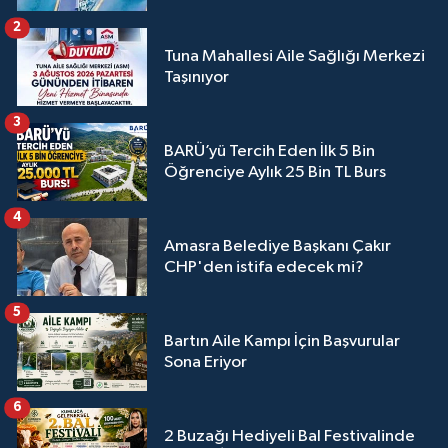
2
Tuna Mahallesi Aile Sağlığı Merkezi
Taşınıyor
3
BARÜ’yü Tercih Eden İlk 5 Bin
Öğrenciye Aylık 25 Bin TL Burs
4
Amasra Belediye Başkanı Çakır
CHP'den istifa edecek mi?
5
Bartın Aile Kampı İçin Başvurular
Sona Eriyor
6
2 Buzağı Hediyeli Bal Festivalinde