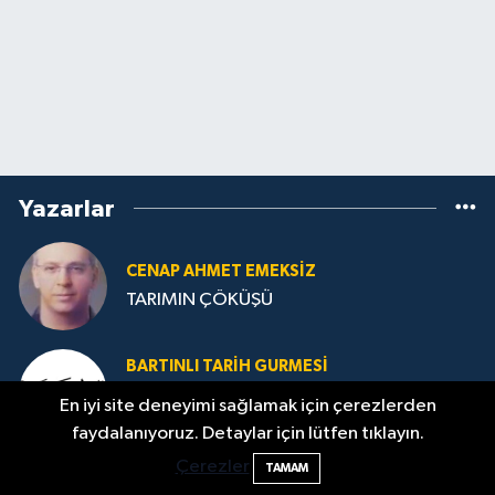
Yazarlar
CENAP AHMET EMEKSİZ
TARIMIN ÇÖKÜŞÜ
BARTINLI TARIH GURMESI
9 erkek ile 3 kadının Bartın’a sürgün
En iyi site deneyimi sağlamak için çerezlerden
edilmelerine...
faydalanıyoruz. Detaylar için lütfen tıklayın.
Çerezler
TAMAM
SEZAI HANGİŞİ