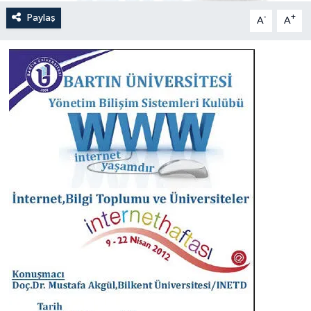
Paylaş
-
+
A
A
Yerel Yönetimler
DÜNYA
YEREL