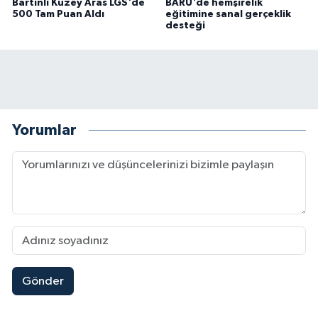
Bartınlı Kuzey Aras LGS'de
BARÜ'de hemşirelik
500 Tam Puan Aldı
eğitimine sanal gerçeklik
desteği
Yorumlar
Gönder