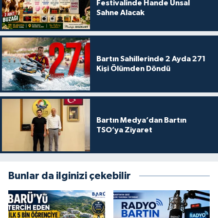
Festivalinde Hande Ünsal
Sahne Alacak
Bartın Sahillerinde 2 Ayda 271
Kişi Ölümden Döndü
Bartın Medya’dan Bartın
TSO’ya Ziyaret
Bunlar da ilginizi çekebilir