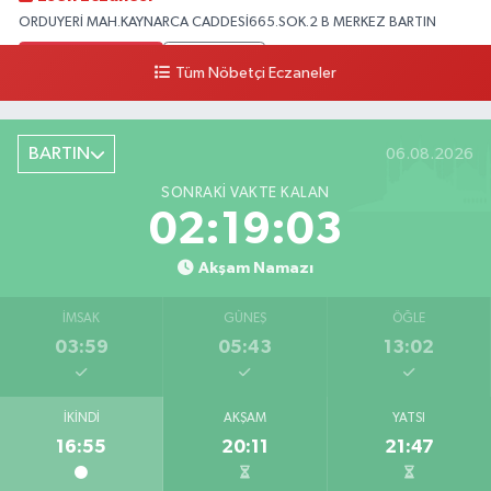
ORDUYERİ MAH.KAYNARCA CADDESİ665.SOK.2 B MERKEZ BARTIN
0 (378) 502 33 32
Yol Tarifi Al
Tüm Nöbetçi Eczaneler
Çolpak Eczanesi
Şiremirçavuş Mahallesi, Kırıkçı Zeliha Ana Sokak No:20 8 Merkez Bartın
BARTIN
06.08.2026
0 (378) 227 85 45
Yol Tarifi Al
SONRAKI VAKTE KALAN
02:19:02
Akşam Namazı
İMSAK
GÜNEŞ
ÖĞLE
03:59
05:43
13:02
İKINDI
AKŞAM
YATSI
16:55
20:11
21:47