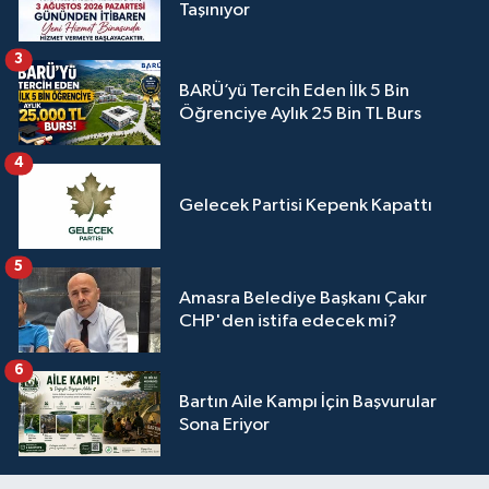
Taşınıyor
3
BARÜ’yü Tercih Eden İlk 5 Bin
Öğrenciye Aylık 25 Bin TL Burs
4
Gelecek Partisi Kepenk Kapattı
5
Amasra Belediye Başkanı Çakır
CHP'den istifa edecek mi?
6
Bartın Aile Kampı İçin Başvurular
Sona Eriyor