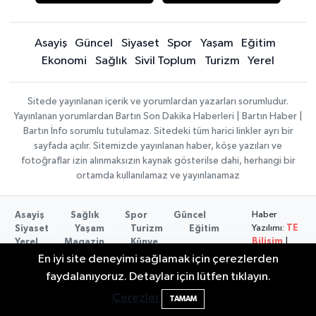
Asayiş
Güncel
Siyaset
Spor
Yaşam
Eğitim
Ekonomi
Sağlık
Sivil Toplum
Turizm
Yerel
Sitede yayınlanan içerik ve yorumlardan yazarları sorumludur.
Yayınlanan yorumlardan Bartın Son Dakika Haberleri | Bartın Haber |
Bartın İnfo sorumlu tutulamaz. Sitedeki tüm harici linkler ayrı bir
sayfada açılır. Sitemizde yayınlanan haber, köşe yazıları ve
fotoğraflar izin alınmaksızın kaynak gösterilse dahi, herhangi bir
ortamda kullanılamaz ve yayınlanamaz
Haber
Asayiş
Sağlık
Spor
Güncel
Yazılımı:
TE
Siyaset
Yaşam
Turizm
Eğitim
Bilişim
|
Yerel
Magazin
Künye
Copyright ©
Konaklama tesisleri
Bartın Medya
En iyi site deneyimi sağlamak için çerezlerden
2026
2 Buzağı Hediyeli Bal Festivalinde Hande
11:43
faydalanıyoruz. Detaylar için lütfen tıklayın.
Ünsal Sahne Alacak
Çerezler
TAMAM