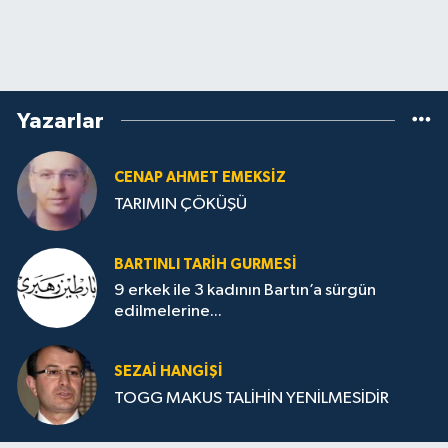
Yazarlar
CENAP AHMET EMEKSİZ
TARIMIN ÇÖKÜŞÜ
BARTINLI TARIH GURMESI
9 erkek ile 3 kadının Bartın’a sürgün
edilmelerine...
SEZAI HANGİŞİ
TOGG MAKUS TALİHİN YENİLMESİDİR