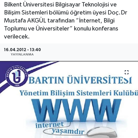
Bilkent Üniversitesi Bilgisayar Teknolojisi ve
Medya
Bilişim Sistemleri bölümü öğretim üyesi Doç.Dr
Mustafa AKGÜL tarafından “İnternet, Bilgi
Sağlık
Toplumu ve Üniversiteler” konulu konferans
verilecek.
Sinema
16.04.2012 - 13:40
YAYINLANMA
Sivil Toplum
Siyaset
Spor
Tarım
Turizm
Yaşam