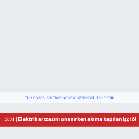
TÜM PIYASALARI TRADINGVIEW ÜZERINDEN TAKIP EDIN
Elektrik arızasını onanırken akıma kapılan işçi öl
15:21 |