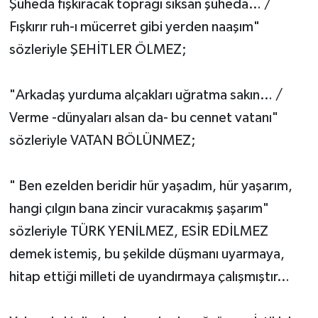
Şüheda fışkıracak toprağı sıksan şüheda… /
Fışkırır ruh-ı mücerret gibi yerden naaşım"
sözleriyle ŞEHİTLER ÖLMEZ;
"Arkadaş yurduma alçakları uğratma sakın… /
Verme -dünyaları alsan da- bu cennet vatanı"
sözleriyle VATAN BÖLÜNMEZ;
" Ben ezelden beridir hür yaşadım, hür yaşarım,
hangi çılgın bana zincir vuracakmış şaşarım"
sözleriyle TÜRK YENİLMEZ, ESİR EDİLMEZ
demek istemiş, bu şekilde düşmanı uyarmaya,
hitap ettiği milleti de uyandırmaya çalışmıştır…