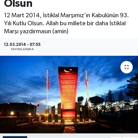
Olsun
Medya
12 Mart 2014, İstiklal Marşımız'ın Kabulünün 93.
Yılı Kutlu Olsun. Allah bu millete bir daha İstiklal
Sağlık
Marşı yazdırmasın (amin)
Sinema
12.03.2014 - 07:55
YAYINLANMA
Sivil Toplum
Siyaset
Spor
Tarım
Turizm
Yaşam