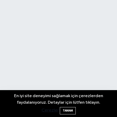
En iyi site deneyimi sağlamak için çerezlerden
Elektrik arızasını onanırken akıma kapılan
15:21
faydalanıyoruz. Detaylar için lütfen tıklayın.
işçi öldü
Çerezler
TAMAM