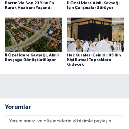
Bartın'da Son 23 Yılın En
İl Özel İdare Akıllı Kavşağı
Kurak Haziranı Yaşandı
İçin Çalışmalar Sürüyor
İl Özel İdare Kavşağı, Akıllı
Hac Kuraları Çekildi: 85 Bin
Kavşağa Dönüştürülüyor
Kişi Kutsal Topraklara
Gidecek
Yorumlar