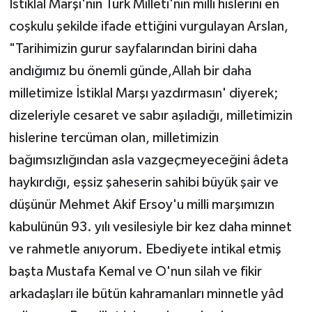
İstiklal Marşı'nın Türk Milleti'nin milli hislerini en
coşkulu şekilde ifade ettiğini vurgulayan Arslan,
"Tarihimizin gurur sayfalarından birini daha
andığımız bu önemli günde,Allah bir daha
milletimize İstiklal Marşı yazdırmasın' diyerek;
dizeleriyle cesaret ve sabır aşıladığı, milletimizin
hislerine tercüman olan, milletimizin
bağımsızlığından asla vazgeçmeyeceğini âdeta
haykırdığı, eşsiz şaheserin sahibi büyük şair ve
düşünür Mehmet Akif Ersoy'u milli marşımızın
kabulünün 93. yılı vesilesiyle bir kez daha minnet
ve rahmetle anıyorum. Ebediyete intikal etmiş
başta Mustafa Kemal ve O'nun silah ve fikir
arkadaşları ile bütün kahramanları minnetle yâd