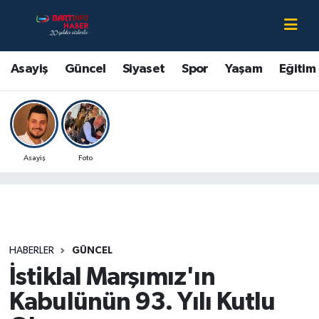
Asayiş
Bartın Nöbetçi Eczaneler
Asayiş
Güncel
Siyaset
Spor
Yaşam
Eğitim
Bartın Hakkında
Bartın Hava Durumu
Çevre
Bartin Namaz Vakitleri
Asayiş
Foto
Eğitim
Bartın Trafik Yoğunluk Haritası
Ekonomi
Süper Lig Puan Durumu ve Fikstür
Güncel
Tüm Manşetler
HABERLER
GÜNCEL
İstiklal Marşımız'ın
Kültür-Sanat
Son Dakika Haberleri
Kabulünün 93. Yılı Kutlu
Magazin
Haber Arşivi