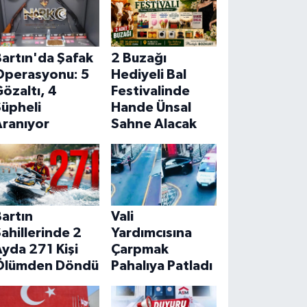
artın'da Şafak
2 Buzağı
Operasyonu: 5
Hediyeli Bal
özaltı, 4
Festivalinde
Şüpheli
Hande Ünsal
Aranıyor
Sahne Alacak
artın
Vali
ahillerinde 2
Yardımcısına
yda 271 Kişi
Çarpmak
Ölümden Döndü
Pahalıya Patladı