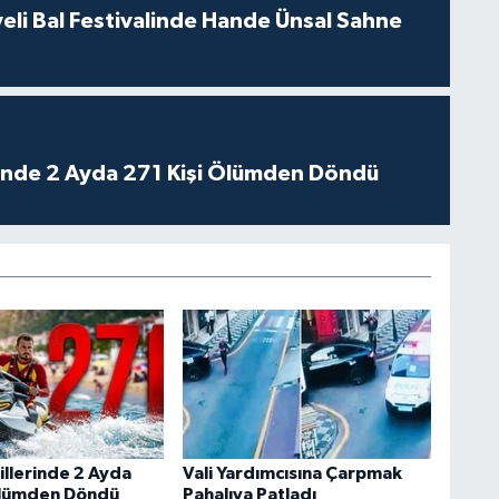
eli Bal Festivalinde Hande Ünsal Sahne
rinde 2 Ayda 271 Kişi Ölümden Döndü
illerinde 2 Ayda
Vali Yardımcısına Çarpmak
Ölümden Döndü
Pahalıya Patladı