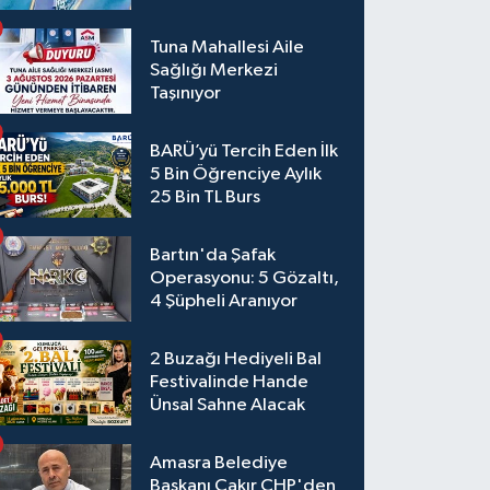
Tuna Mahallesi Aile
Sağlığı Merkezi
Taşınıyor
BARÜ’yü Tercih Eden İlk
5 Bin Öğrenciye Aylık
25 Bin TL Burs
Bartın'da Şafak
Operasyonu: 5 Gözaltı,
4 Şüpheli Aranıyor
2 Buzağı Hediyeli Bal
Festivalinde Hande
Ünsal Sahne Alacak
Amasra Belediye
Başkanı Çakır CHP'den