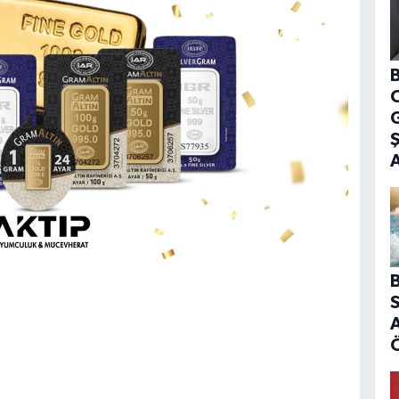
B
G
B
S
A