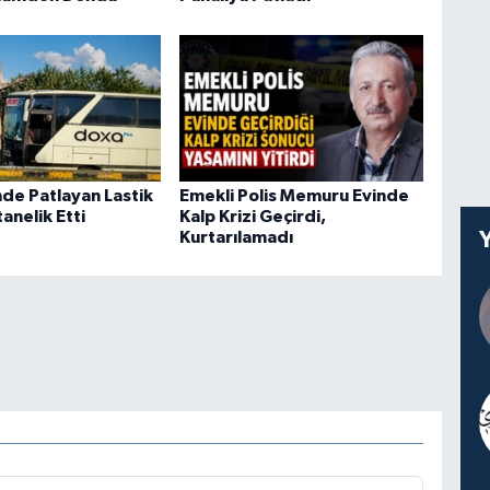
nde Patlayan Lastik
Emekli Polis Memuru Evinde
tanelik Etti
Kalp Krizi Geçirdi,
Kurtarılamadı