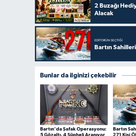
2 Buzağı Hediy
Alacak
EDITÖRÜN SEÇTIĞI
Bartın Sahille
Bunlar da ilginizi çekebilir
Bartın'da Şafak Operasyonu:
Bartın Sah
5 Gözaltı, 4 Şüpheli Aranıyor
271 Kişi 