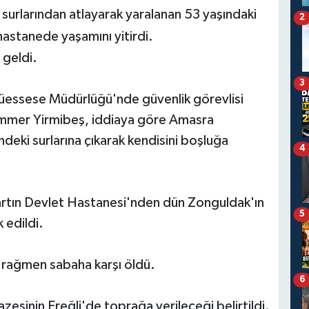
 surlarından atlayarak yaralanan 53 yaşındaki
2
stanede yaşamını yitirdi.
 geldi.
3
essese Müdürlüğü'nde güvenlik görevlisi
uammer Yirmibeş, iddiaya göre Amasra
ndeki surlarına çıkarak kendisini boşluğa
4
 Bartın Devlet Hastanesi'nden dün Zonguldak'ın
5
 edildi.
 rağmen sabaha karşı öldü.
6
zesinin Ereğli'de toprağa verileceği belirtildi.