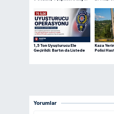
1,5 Ton Uyuşturucu Ele
Kaza Yeri
Geçirildi: Bartın da Listede
Polisi Has
Yorumlar