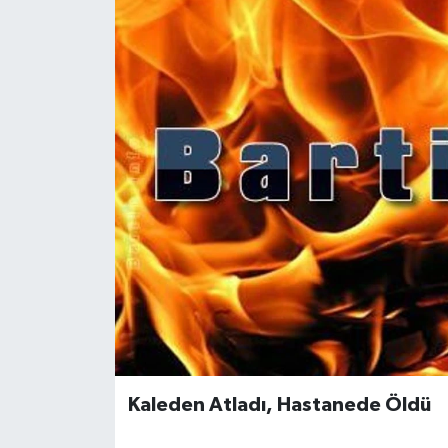
Medya
Sağlık
Sinema
Sivil Toplum
Siyaset
Spor
Tarım
Turizm
Kaleden Atladı, Hastanede Öldü
Yaşam