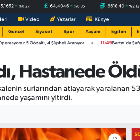
55,1652
64,4046
6618.49
%
0.27
%
0.35
%
2.12
leri
Video
Yazarlar
Künye
Güncel
Siyaset
Spor
Yaşam
Eğitim
E
perasyonu: 5 Gözaltı, 4 Şüpheli Aranıyor
11:49
Bartın'da Şafa
dı, Hastanede Öld
 kalenin surlarından atlayarak yaralanan
nede yaşamını yitirdi.
S