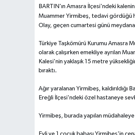
BARTIN'ın Amasra İlçesi'ndeki kalenin
Yerel Yönetimler
Muammer Yirmibeş, tedavi gördüğü ha
Olay, geçen cumartesi günü meydana
DÜNYA
Türkiye Taşkömürü Kurumu Amasra Mü
YEREL
olarak çalışırken emekliye ayrılan M
Kalesi'nin yaklaşık 15 metre yüksekliği
bıraktı.
Ağır yaralanan Yirmibeş, kaldırıldığı
Ereğli İlçesi'ndeki özel hastaneye sevk
Yirmibeş, burada yapılan müdahaleye
Evli ve 1 çocuk babası Yirmibeş'in cena