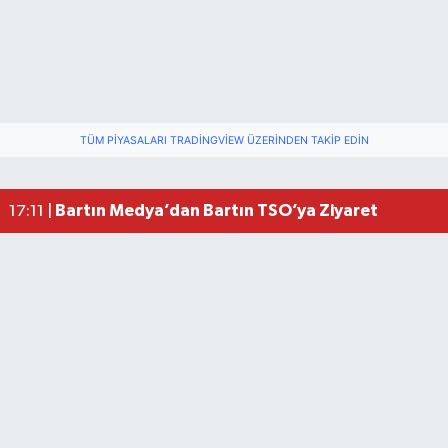
Vali Yardımcısına Çarpmak Pahalıya Patladı
15:17 |
TÜM PIYASALARI TRADINGVIEW ÜZERINDEN TAKIP EDIN
Bartın ANALİG Bocce Türkiye Şampiyonu Oldu
09:08 |
Bartın TSO'da Ortak Gündem: Ekonomi ve Sektö
17:19 |
Bartın Medya’dan Bartın TSO’ya Ziyaret
17:11 |