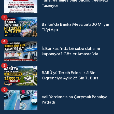
Tuna Mahallesi Aile Sağlığı Merkezi
Taşınıyor
3
Bartın’da Banka Mevduatı 30 Milyar
TL’yi Aştı
4
İş Bankası'nda bir şube daha mı
kapanıyor? Gözler Amasra'da
5
BARÜ’yü Tercih Eden İlk 5 Bin
Öğrenciye Aylık 25 Bin TL Burs
6
Vali Yardımcısına Çarpmak Pahalıya
Patladı