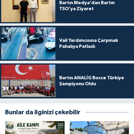
Bartın Medya’dan Bartın
TSO’ya Ziyaret
Vali Yardımcısına Çarpmak
Pahalıya Patladı
Bartın ANALİG Bocce Türkiye
Şampiyonu Oldu
Bunlar da ilginizi çekebilir