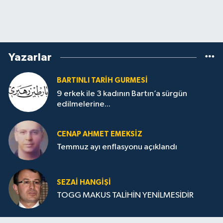
Yazarlar
BARTINLI TARIH GURMESI
9 erkek ile 3 kadının Bartın’a sürgün
edilmelerine...
CENAP AHMET EMEKSİZ
Temmuz ayı enflasyonu açıklandı
SEZAI HANGİŞİ
TOGG MAKUS TALİHİN YENİLMESİDİR