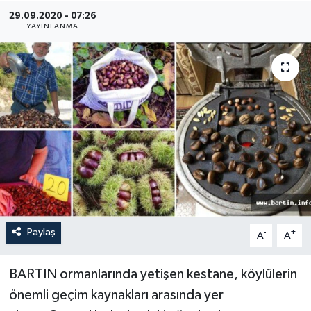
29.09.2020 - 07:26
Medya
YAYINLANMA
Sağlık
Sinema
Sivil Toplum
Siyaset
Spor
Paylaş
-
+
A
A
Tarım
Turizm
BARTIN ormanlarında yetişen kestane, köylülerin
önemli geçim kaynakları arasında yer
Yaşam