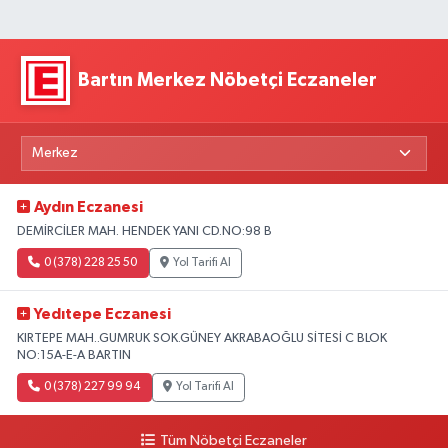
Bartın Merkez Nöbetçi Eczaneler
Aydın Eczanesi
DEMİRCİLER MAH. HENDEK YANI CD.NO:98 B
0 (378) 228 25 50
Yol Tarifi Al
Yedıtepe Eczanesi
KIRTEPE MAH..GUMRUK SOK.GÜNEY AKRABAOĞLU SİTESİ C BLOK
NO:15A-E-A BARTIN
0 (378) 227 99 94
Yol Tarifi Al
Tüm Nöbetçi Eczaneler