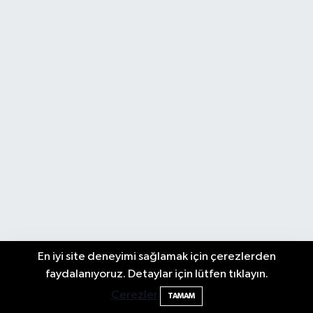
En iyi site deneyimi sağlamak için çerezlerden
Bartın TSO'da Ortak Gündem: Ekonomi
17:19
faydalanıyoruz. Detaylar için lütfen tıklayın.
ve Sektörel Sorunlar
Çerezler
TAMAM