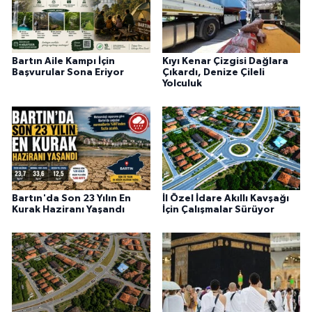
Bartın Aile Kampı İçin
Kıyı Kenar Çizgisi Dağlara
Başvurular Sona Eriyor
Çıkardı, Denize Çileli
Yolculuk
Bartın'da Son 23 Yılın En
İl Özel İdare Akıllı Kavşağı
Kurak Haziranı Yaşandı
İçin Çalışmalar Sürüyor