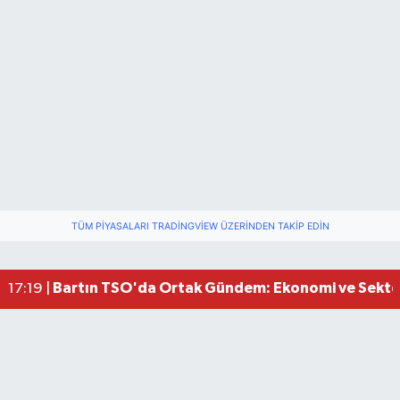
Bartın Medya’dan Bartın TSO’ya Ziyaret
17:11 |
TÜM PIYASALARI TRADINGVIEW ÜZERINDEN TAKIP EDIN
Vali Yardımcısına Çarpmak Pahalıya Patladı
15:17 |
Bartın Sahillerinde 2 Ayda 271 Kişi Ölümden Dö
10:43 |
Bartın TSO'da Ortak Gündem: Ekonomi ve Sektö
17:19 |