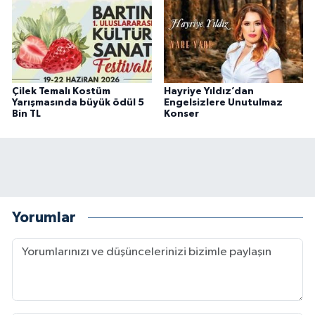
Çilek Temalı Kostüm
Hayriye Yıldız’dan
Yarışmasında büyük ödül 5
Engelsizlere Unutulmaz
Bin TL
Konser
Yorumlar