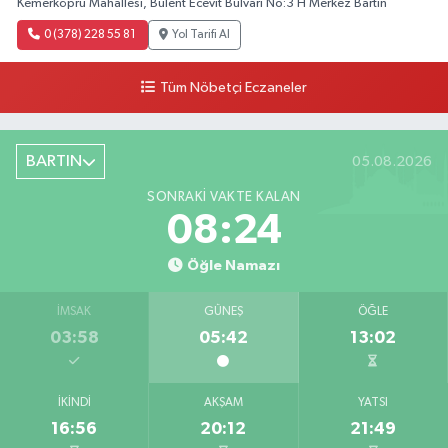
Kemerköprü Mahallesi, Bülent Ecevit Bulvarı No:3 H Merkez Bartın
0 (378) 228 55 81
Yol Tarifi Al
Tüm Nöbetçi Eczaneler
BARTIN
05.08.2026
SONRAKI VAKTE KALAN
08:23
Öğle Namazı
İMSAK
GÜNEŞ
ÖĞLE
03:58
05:42
13:02
İKINDI
AKŞAM
YATSI
16:56
20:12
21:49