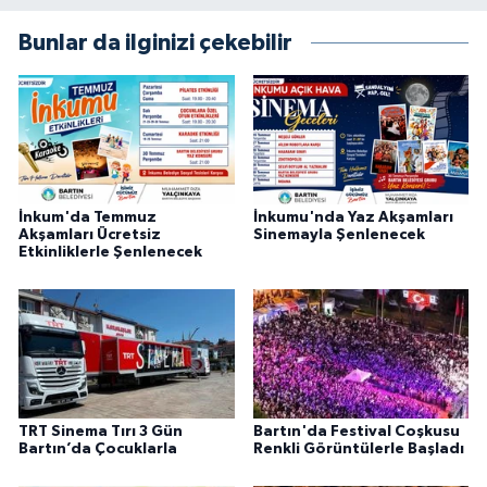
Bunlar da ilginizi çekebilir
İnkum'da Temmuz
İnkumu'nda Yaz Akşamları
Akşamları Ücretsiz
Sinemayla Şenlenecek
Etkinliklerle Şenlenecek
TRT Sinema Tırı 3 Gün
Bartın'da Festival Coşkusu
Bartın’da Çocuklarla
Renkli Görüntülerle Başladı