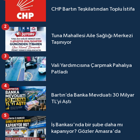
CHP Bartın Teşkilatından Toplu İstifa
2
Tuna Mahallesi Aile Sağlığı Merkezi
Taşınıyor
3
Vali Yardımcısına Çarpmak Pahalıya
Patladı
4
Bartın’da Banka Mevduatı 30 Milyar
TL’yi Aştı
5
İş Bankası'nda bir şube daha mı
kapanıyor? Gözler Amasra'da