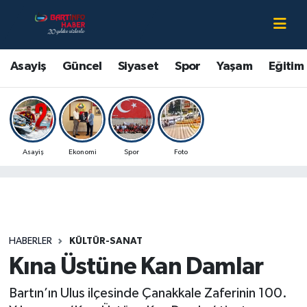
Asayiş
Bartın Nöbetçi Eczaneler
Asayiş
Güncel
Siyaset
Spor
Yaşam
Eğitim
Bartın Hakkında
Bartın Hava Durumu
Çevre
Bartin Namaz Vakitleri
Asayiş
Ekonomi
Spor
Foto
Eğitim
Bartın Trafik Yoğunluk Haritası
Ekonomi
Süper Lig Puan Durumu ve Fikstür
Güncel
Tüm Manşetler
HABERLER
KÜLTÜR-SANAT
Kına Üstüne Kan Damlar
Kültür-Sanat
Son Dakika Haberleri
Bartın’ın Ulus ilçesinde Çanakkale Zaferinin 100.
Magazin
Haber Arşivi