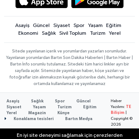
Asayiş
Güncel
Siyaset
Spor
Yaşam
Eğitim
Ekonomi
Sağlık
Sivil Toplum
Turizm
Yerel
Sitede yayınlanan içerik ve yorumlardan yazarları sorumludur.
Yayınlanan yorumlardan Bartın Son Dakika Haberleri | Bartın Haber |
Bartın İnfo sorumlu tutulamaz. Sitedeki tüm harici linkler ayrı bir
sayfada açılır. Sitemizde yayınlanan haber, köşe yazıları ve
fotoğraflar izin alınmaksızın kaynak gösterilse dahi, herhangi bir
ortamda kullanılamaz ve yayınlanamaz
Haber
Asayiş
Sağlık
Spor
Güncel
Yazılımı:
TE
Siyaset
Yaşam
Turizm
Eğitim
Bilişim
|
Yerel
Magazin
Künye
Copyright ©
Konaklama tesisleri
Bartın Medya
2026
En iyi site deneyimi sağlamak için çerezlerden