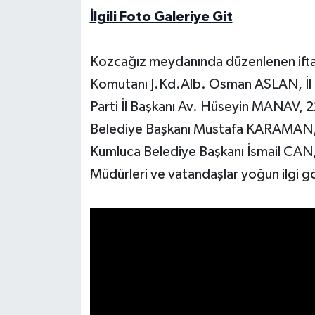
İlgili Foto Galeriye Git
Yerel Yönetimler
Kozcağız meydanında düzenlenen iftara
DÜNYA
Komutanı J.Kd.Alb. Osman ASLAN, İl
YEREL
Parti İl Başkanı Av. Hüseyin MANAV, 
Belediye Başkanı Mustafa KARAMAN,
Kumluca Belediye Başkanı İsmail CAN,
Müdürleri ve vatandaşlar yoğun ilgi g