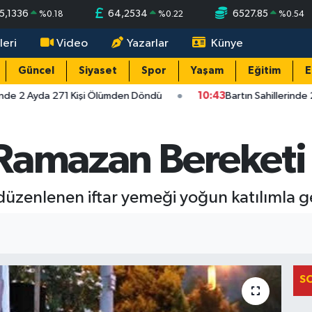
5,1336
64,2534
6527.85
%
0.18
%
0.22
%
0.54
leri
Video
Yazarlar
Künye
Güncel
Siyaset
Spor
Yaşam
Eğitim
E
inde 2 Ayda 271 Kişi Ölümden Döndü
10:43
Bartın Sahillerinde
Ramazan Bereketi
üzenlenen iftar yemeği yoğun katılımla ger
S