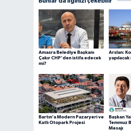
Bunlar da ilginizi çekebilir
Amasra Belediye Başkanı
Arslan: K
Çakır CHP'den istifa edecek
yapılacak 
mi?
Bartın’a Modern Pazaryeri ve
Başkan Ya
Katlı Otopark Projesi
Temmuz B
Mesajı