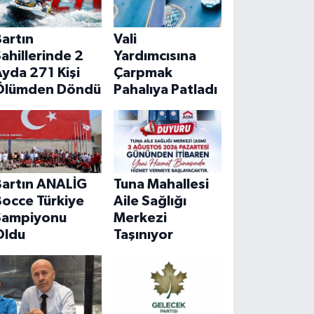
artın
Vali
ahillerinde 2
Yardımcısına
yda 271 Kişi
Çarpmak
Ölümden Döndü
Pahalıya Patladı
Bartın ANALİG
Tuna Mahallesi
Bocce Türkiye
Aile Sağlığı
Şampiyonu
Merkezi
Oldu
Taşınıyor