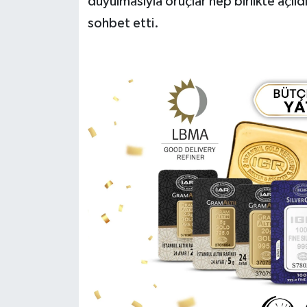
duyulmasıyla oruçlar hep birlikte açıld
sohbet etti.