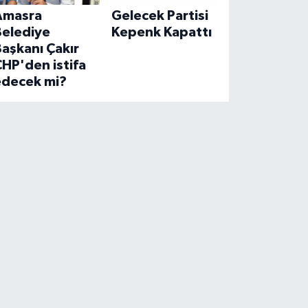
Amasra
Gelecek Partisi
Belediye
Kepenk Kapattı
aşkanı Çakır
HP'den istifa
edecek mi?