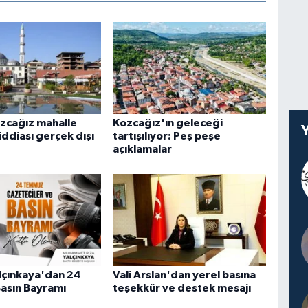
ozcağız mahalle
Kozcağız'ın geleceği
iddiası gerçek dışı
tartışılıyor: Peş peşe
açıklamalar
lçınkaya'dan 24
Vali Arslan'dan yerel basına
asın Bayramı
teşekkür ve destek mesajı