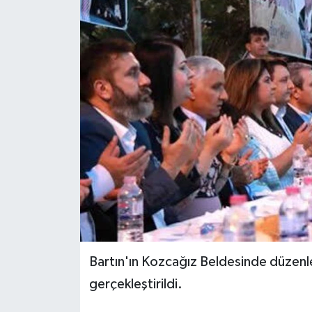
Medya
Sağlık
Sinema
Sivil Toplum
Siyaset
Spor
Tarım
Bartın'ın Kozcağız Beldesinde düzenle
Turizm
gerçekleştirildi.
Yaşam