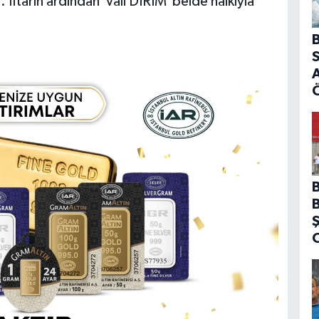
ı. İftarın ardından Vali DİRİM belde halkıyla
B
S
A