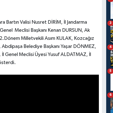
 Bartın Valisi Nusret DİRİM, İl Jandarma
3
 Genel Meclisi Başkanı Kenan DURSUN, Ak
22.Dönem Milletvekili Asım KULAK, Kozcağız
 Abdipaşa Belediye Başkanı Yaşar DÖNMEZ,
4
 İl Genel Meclisi Üyesi Yusuf ALDATMAZ, İl
österdi.
5
6