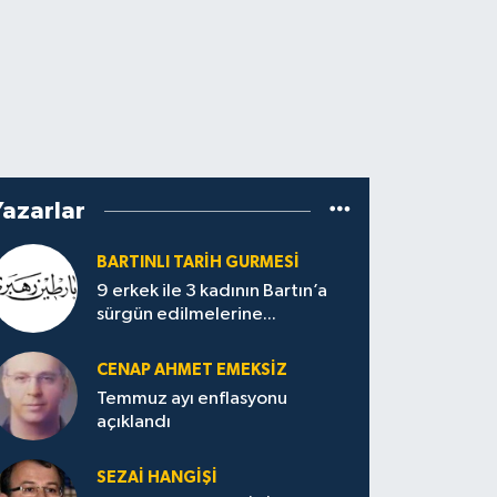
Yazarlar
BARTINLI TARIH GURMESI
9 erkek ile 3 kadının Bartın’a
sürgün edilmelerine...
CENAP AHMET EMEKSİZ
Temmuz ayı enflasyonu
açıklandı
SEZAI HANGİŞİ