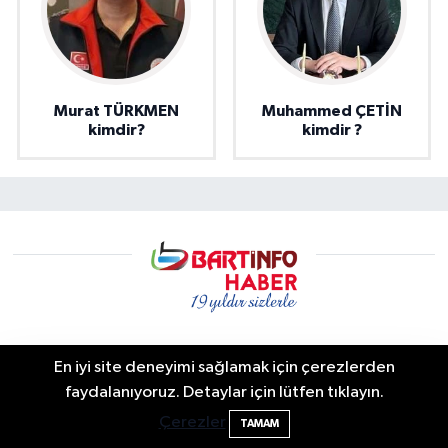
Murat TÜRKMEN
Muhammed ÇETİN
kimdir?
kimdir ?
En iyi site deneyimi sağlamak için çerezlerden
Bartın info | Bartın Son Dakika Haberleri ve Şehir Rehberi
Elektrik arızasını onanırken akıma kapılan
15:21
faydalanıyoruz. Detaylar için lütfen tıklayın.
Bartın’da yaşanan son dakika gelişmeleri, trafik kazaları,
işçi öldü
Çerezler
TAMAM
yerel gündem, resmi duyurular ve şehir yaşamına dair