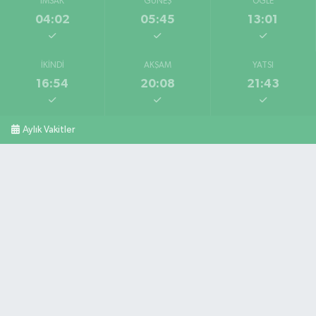
İMSAK
GÜNEŞ
ÖĞLE
04:02
05:45
13:01
İKINDI
AKŞAM
YATSI
16:54
20:08
21:43
Aylık Vakitler