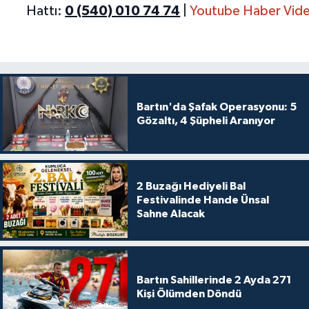
Hattı:
0 (540) 010 74 74
|
Youtube Haber Vide
Bartın'da Şafak Operasyonu: 5
Gözaltı, 4 Şüpheli Aranıyor
2 Buzağı Hediyeli Bal
Festivalinde Hande Ünsal
Sahne Alacak
Bartın Sahillerinde 2 Ayda 271
Kişi Ölümden Döndü