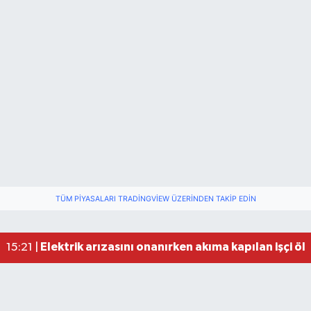
TÜM PIYASALARI TRADINGVIEW ÜZERINDEN TAKIP EDIN
Elektrik arızasını onanırken akıma kapılan işçi öl
15:21 |