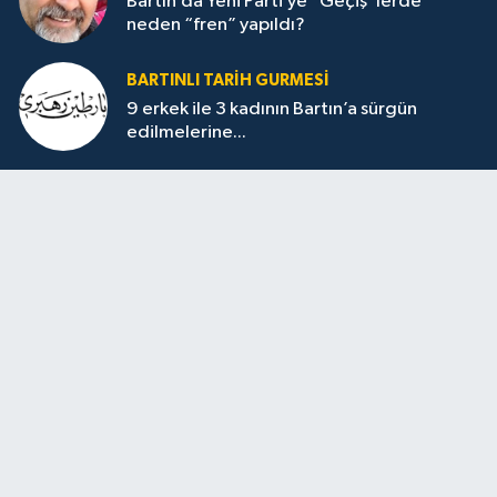
Bartın’da Yeni Parti’ye “Geçiş”lerde
neden “fren” yapıldı?
BARTINLI TARIH GURMESI
9 erkek ile 3 kadının Bartın’a sürgün
edilmelerine...