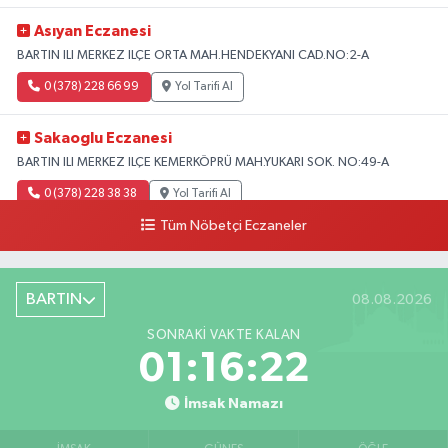
Asıyan Eczanesi
BARTIN ILI MERKEZ ILÇE ORTA MAH.HENDEKYANI CAD.NO:2-A
0 (378) 228 66 99
Yol Tarifi Al
Sakaoglu Eczanesi
BARTIN ILI MERKEZ ILÇE KEMERKÖPRÜ MAH.YUKARI SOK. NO:49-A
0 (378) 228 38 38
Yol Tarifi Al
Tüm Nöbetçi Eczaneler
BARTIN
08.08.2026
SONRAKI VAKTE KALAN
01:16:21
İmsak Namazı