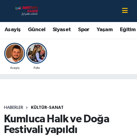
Asayiş
Bartın Nöbetçi Eczaneler
Asayiş
Güncel
Siyaset
Spor
Yaşam
Eğitim
Bartın Hakkında
Bartın Hava Durumu
Çevre
Bartin Namaz Vakitleri
Asayiş
Foto
Eğitim
Bartın Trafik Yoğunluk Haritası
Ekonomi
Süper Lig Puan Durumu ve Fikstür
Güncel
Tüm Manşetler
HABERLER
KÜLTÜR-SANAT
Kumluca Halk ve Doğa
Kültür-Sanat
Son Dakika Haberleri
Festivali yapıldı
Magazin
Haber Arşivi