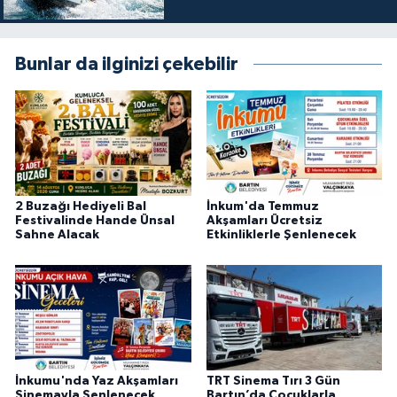
Bunlar da ilginizi çekebilir
2 Buzağı Hediyeli Bal
İnkum'da Temmuz
Festivalinde Hande Ünsal
Akşamları Ücretsiz
Sahne Alacak
Etkinliklerle Şenlenecek
İnkumu'nda Yaz Akşamları
TRT Sinema Tırı 3 Gün
Sinemayla Şenlenecek
Bartın’da Çocuklarla