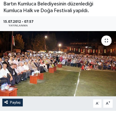
Bartın Kumluca Belediyesinin düzenlediği
Medya
Kumluca Halk ve Doğa Festivali yapıldı.
15.07.2012 - 07:57
Sağlık
YAYINLANMA
Sinema
Sivil Toplum
Siyaset
Spor
Tarım
Turizm
Paylaş
-
+
A
A
Yaşam