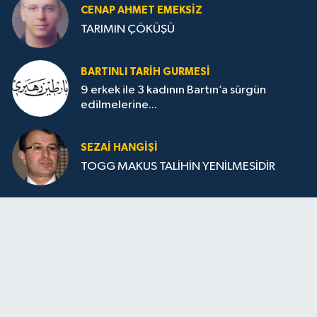
CENAP AHMET EMEKSİZ
TARIMIN ÇÖKÜŞÜ
BARTINLI TARIH GURMESI
9 erkek ile 3 kadının Bartın’a sürgün
edilmelerine...
SEZAI HANGİŞİ
TOGG MAKUS TALİHİN YENİLMESİDİR