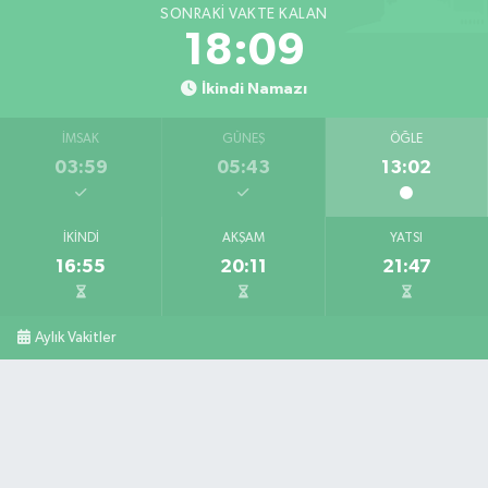
SONRAKI VAKTE KALAN
18:08
İkindi Namazı
İMSAK
GÜNEŞ
ÖĞLE
03:59
05:43
13:02
İKINDI
AKŞAM
YATSI
16:55
20:11
21:47
Aylık Vakitler