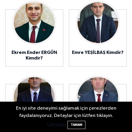
Ekrem Ender ERGÜN
Emre YEŞİLBAŞ Kimdir?
Kimdir?
En iyi site deneyimi sağlamak için çerezlerden
2 Buzağı Hediyeli Bal Festivalinde Hande
11:43
faydalanıyoruz. Detaylar için lütfen tıklayın.
Ünsal Sahne Alacak
Çerezler
TAMAM
Mehmet Anıl ÇOLAK
Hüseyin ADATEPE