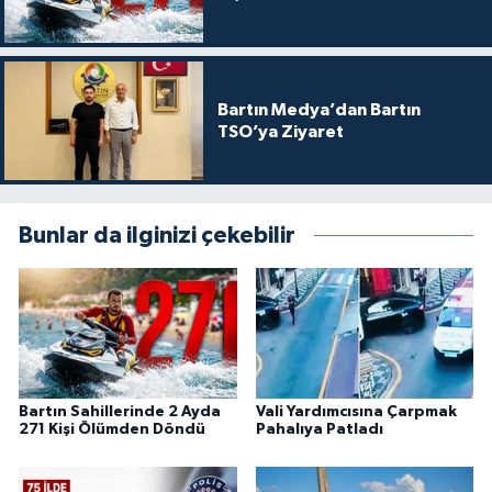
Bartın Medya’dan Bartın
TSO’ya Ziyaret
Bunlar da ilginizi çekebilir
Bartın Sahillerinde 2 Ayda
Vali Yardımcısına Çarpmak
271 Kişi Ölümden Döndü
Pahalıya Patladı