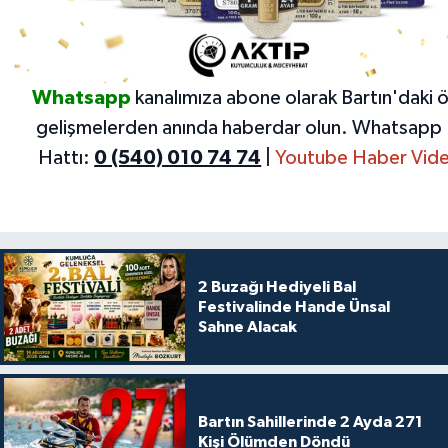
Whatsapp
kanalımıza abone olarak Bartın'daki 
gelişmelerden anında haberdar olun.
Whatsapp 
Hattı:
0 (540) 010 74 74
|
Youtube Haber Vide
2 Buzağı Hediyeli Bal
Festivalinde Hande Ünsal
Sahne Alacak
Bartın Sahillerinde 2 Ayda 271
Kişi Ölümden Döndü