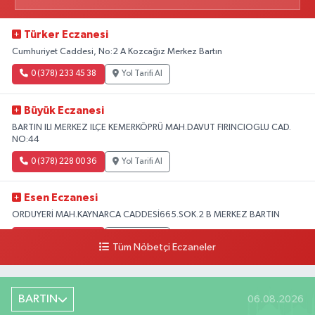
Türker Eczanesi
Cumhuriyet Caddesi, No:2 A Kozcağız Merkez Bartın
0 (378) 233 45 38
Yol Tarifi Al
Büyük Eczanesi
BARTIN ILI MERKEZ ILÇE KEMERKÖPRÜ MAH.DAVUT FIRINCIOGLU CAD.
NO:44
0 (378) 228 00 36
Yol Tarifi Al
Esen Eczanesi
ORDUYERİ MAH.KAYNARCA CADDESİ665.SOK.2 B MERKEZ BARTIN
0 (378) 502 33 32
Yol Tarifi Al
Tüm Nöbetçi Eczaneler
Çolpak Eczanesi
Şiremirçavuş Mahallesi, Kırıkçı Zeliha Ana Sokak No:20 8 Merkez Bartın
BARTIN
06.08.2026
0 (378) 227 85 45
Yol Tarifi Al