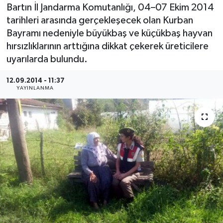
Bartın İl Jandarma Komutanlığı, 04–07 Ekim 2014
Medya
tarihleri arasında gerçekleşecek olan Kurban
Bayramı nedeniyle büyükbaş ve küçükbaş hayvan
Sağlık
hırsızlıklarının arttığına dikkat çekerek üreticilere
uyarılarda bulundu.
Sinema
12.09.2014 - 11:37
YAYINLANMA
Sivil Toplum
Siyaset
Spor
Tarım
Turizm
Yaşam