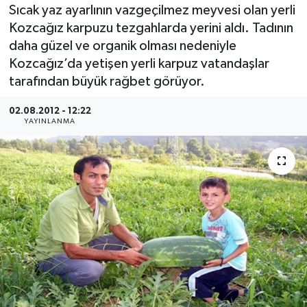
Sıcak yaz ayarlının vazgeçilmez meyvesi olan yerli
Medya
Kozcağız karpuzu tezgahlarda yerini aldı. Tadının
daha güzel ve organik olması nedeniyle
Sağlık
Kozcağız’da yetişen yerli karpuz vatandaşlar
tarafından büyük rağbet görüyor.
Sinema
02.08.2012 - 12:22
YAYINLANMA
Sivil Toplum
Siyaset
Spor
Tarım
Turizm
Yaşam