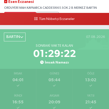
Esen Eczanesi
ORDUYERİ MAH.KAYNARCA CADDESİ665.SOK.2 B MERKEZ BARTIN
0 (378) 502 33 32
Yol Tarifi Al
Tüm Nöbetçi Eczaneler
Çolpak Eczanesi
Şiremirçavuş Mahallesi, Kırıkçı Zeliha Ana Sokak No:20 8 Merkez Bartın
BARTIN
07.08.2026
0 (378) 227 85 45
Yol Tarifi Al
SONRAKI VAKTE KALAN
01:29:21
İmsak Namazı
İMSAK
GÜNEŞ
ÖĞLE
04:01
05:44
13:02
İKINDI
AKŞAM
YATSI
16:55
20:09
21:45