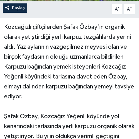
Paylaş
-
+
A
A
Yerel Yönetimler
Kozcağızlı çiftçilerden Şafak Özbay’ın organik
DÜNYA
olarak yetiştirdiği yerli karpuz tezgâhlarda yerini
YEREL
aldı. Yaz aylarının vazgeçilmez meyvesi olan ve
birçok faydasının olduğu uzmanlarca bildirilen
Karpuzu bağından yemek isteyenleri Kozcağız
Yeğenli köyündeki tarlasına davet eden Özbay,
elmayı dalından karpuzu bağından yemeyi tavsiye
ediyor.
Şafak Özbay, Kozcağız Yeğenli köyünde yol
kenarındaki tarlasında yerli karpuzu organik olarak
yetiştiriyor. Bu yılın oldukça verimli geçtiğini