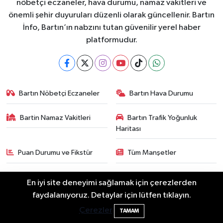
nöbetçi eczaneler, hava durumu, namaz vakitleri ve
önemli şehir duyuruları düzenli olarak güncellenir. Bartın
İnfo, Bartın’ın nabzını tutan güvenilir yerel haber
platformudur.
Bartın Nöbetçi Eczaneler
Bartın Hava Durumu
Bartin Namaz Vakitleri
Bartın Trafik Yoğunluk
Haritası
Puan Durumu ve Fikstür
Tüm Manşetler
Son Dakika Haberleri
Haber Arşivi
En iyi site deneyimi sağlamak için çerezlerden
2 Buzağı Hediyeli Bal Festivalinde Hande
11:43
faydalanıyoruz. Detaylar için lütfen tıklayın.
Ünsal Sahne Alacak
Çerezler
TAMAM