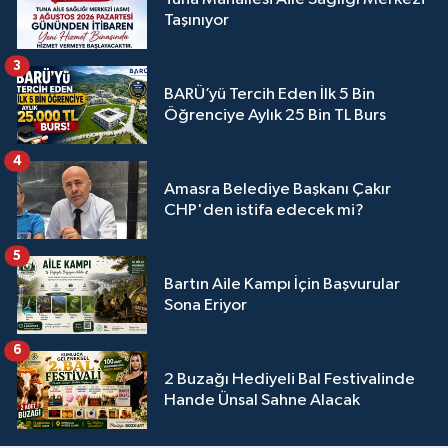
Taşınıyor
3
BARÜ’yü Tercih Eden İlk 5 Bin
Öğrenciye Aylık 25 Bin TL Burs
4
Amasra Belediye Başkanı Çakır
CHP'den istifa edecek mi?
5
Bartın Aile Kampı İçin Başvurular
Sona Eriyor
6
2 Buzağı Hediyeli Bal Festivalinde
Hande Ünsal Sahne Alacak