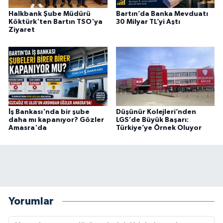
Halkbank Şube Müdürü
Bartın’da Banka Mevduatı
Köktürk'ten Bartın TSO'ya
30 Milyar TL’yi Aştı
Ziyaret
İş Bankası'nda bir şube
Düşünür Kolejleri’nden
daha mı kapanıyor? Gözler
LGS’de Büyük Başarı:
Amasra'da
Türkiye’ye Örnek Oluyor
Yorumlar