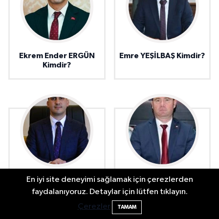
Ekrem Ender ERGÜN
Emre YEŞİLBAŞ Kimdir?
Kimdir?
En iyi site deneyimi sağlamak için çerezlerden
Mehmet Anıl ÇOLAK
Hüseyin ADATEPE
Kimdir?
2 Buzağı Hediyeli Bal Festivalinde Hande
11:43
faydalanıyoruz. Detaylar için lütfen tıklayın.
Ünsal Sahne Alacak
Çerezler
TAMAM