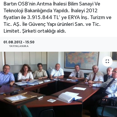
Bartın OSB’nin Arıtma İhalesi Bilim Sanayi Ve
Medya
Teknoloji Bakanlığında Yapıldı. İhaleyi 2012
fiyatları ile 3.915.844 TL’ ye ERYA İnş. Turizm ve
Sağlık
Tic. AŞ. İle Güvenç Yapı ürünleri San. ve Tic.
Limitet. Şirketi ortaklığı aldı.
Sinema
01.08.2012 - 15:50
YAYINLANMA
Sivil Toplum
Siyaset
Spor
Tarım
Turizm
Yaşam