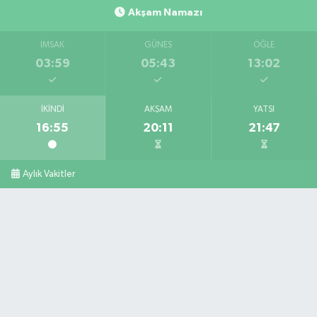
Akşam Namazı
İMSAK
GÜNEŞ
ÖĞLE
03:59
05:43
13:02
İKINDI
AKŞAM
YATSI
16:55
20:11
21:47
Aylık Vakitler