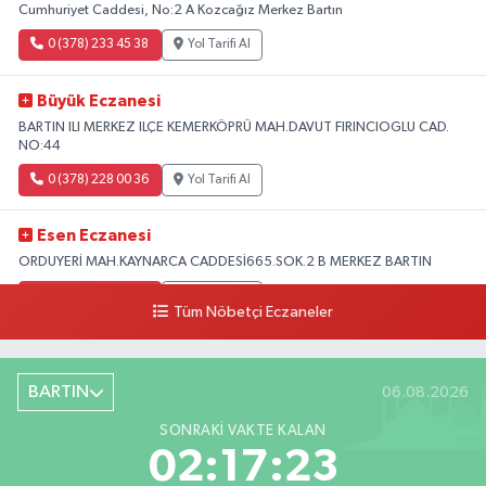
Cumhuriyet Caddesi, No:2 A Kozcağız Merkez Bartın
0 (378) 233 45 38
Yol Tarifi Al
Büyük Eczanesi
BARTIN ILI MERKEZ ILÇE KEMERKÖPRÜ MAH.DAVUT FIRINCIOGLU CAD.
NO:44
0 (378) 228 00 36
Yol Tarifi Al
Esen Eczanesi
ORDUYERİ MAH.KAYNARCA CADDESİ665.SOK.2 B MERKEZ BARTIN
0 (378) 502 33 32
Yol Tarifi Al
Tüm Nöbetçi Eczaneler
Çolpak Eczanesi
Şiremirçavuş Mahallesi, Kırıkçı Zeliha Ana Sokak No:20 8 Merkez Bartın
BARTIN
06.08.2026
0 (378) 227 85 45
Yol Tarifi Al
SONRAKI VAKTE KALAN
02:17:22