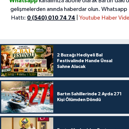
Whatsapp
kanalımıza abone olarak Bartın'daki 
gelişmelerden anında haberdar olun.
Whatsapp 
Hattı:
0 (540) 010 74 74
|
Youtube Haber Vide
2 Buzağı Hediyeli Bal
Festivalinde Hande Ünsal
Sahne Alacak
Bartın Sahillerinde 2 Ayda 271
Kişi Ölümden Döndü