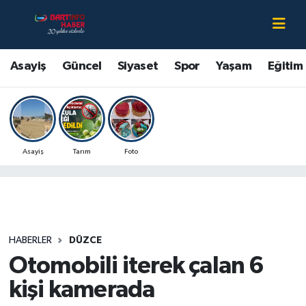
Asayiş
Bartın Nöbetçi Eczaneler
Asayiş
Güncel
Siyaset
Spor
Yaşam
Eğitim
Bartın Hakkında
Bartın Hava Durumu
Çevre
Bartin Namaz Vakitleri
Asayiş
Tarım
Foto
Eğitim
Bartın Trafik Yoğunluk Haritası
Ekonomi
Süper Lig Puan Durumu ve Fikstür
Güncel
Tüm Manşetler
HABERLER
DÜZCE
Otomobili iterek çalan 6
Kültür-Sanat
Son Dakika Haberleri
kişi kamerada
Magazin
Haber Arşivi