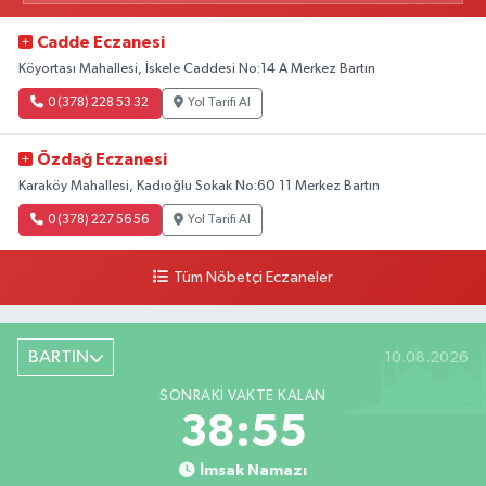
Cadde Eczanesi
Köyortası Mahallesi, İskele Caddesi No:14 A Merkez Bartın
0 (378) 228 53 32
Yol Tarifi Al
Özdağ Eczanesi
Karaköy Mahallesi, Kadıoğlu Sokak No:60 11 Merkez Bartın
0 (378) 227 56 56
Yol Tarifi Al
Tüm Nöbetçi Eczaneler
BARTIN
10.08.2026
SONRAKI VAKTE KALAN
38:54
İmsak Namazı