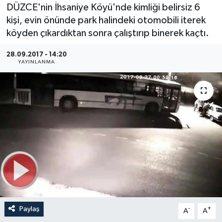
DÜZCE'nin İhsaniye Köyü'nde kimliği belirsiz 6
Medya
kişi, evin önünde park halindeki otomobili iterek
köyden çıkardıktan sonra çalıştırıp binerek kaçtı.
Sağlık
28.09.2017 - 14:20
YAYINLANMA
Sinema
Sivil Toplum
Siyaset
Spor
Tarım
Turizm
Paylaş
-
+
A
A
Yaşam