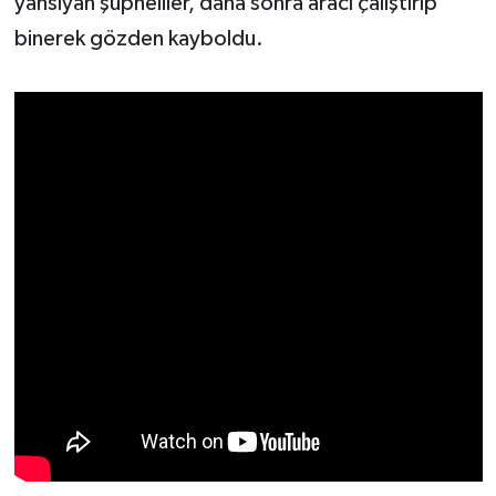
yansıyan şüpheliler, daha sonra aracı çalıştırıp
binerek gözden kayboldu.