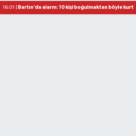
Bartın’da alarm: 10 kişi boğulmaktan böyle kurta
16:01 |