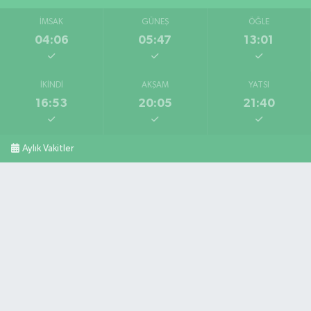
İMSAK
GÜNEŞ
ÖĞLE
04:06
05:47
13:01
İKINDI
AKŞAM
YATSI
16:53
20:05
21:40
Aylık Vakitler