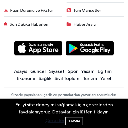
Puan Durumu ve Fikstür
Tüm Manşetler
Son Dakika Haberleri
Haber Arşivi
Asayiş
Güncel
Siyaset
Spor
Yaşam
Eğitim
Ekonomi
Sağlık
Sivil Toplum
Turizm
Yerel
Sitede yayınlanan içerik ve yorumlardan yazarları sorumludur.
Yayınlanan yorumlardan Bartın Son Dakika Haberleri | Bartın Haber |
En iyi site deneyimi sağlamak için çerezlerden
Bartın İnfo sorumlu tutulamaz. Sitedeki tüm harici linkler ayrı bir
Festivalde at yarışında kaza: 2 at öldü, 1
22:47
faydalanıyoruz. Detaylar için lütfen tıklayın.
sayfada açılır. Sitemizde yayınlanan haber, köşe yazıları ve
jokey yaralı
fotoğraflar izin alınmaksızın kaynak gösterilse dahi, herhangi bir
Çerezler
TAMAM
ortamda kullanılamaz ve yayınlanamaz