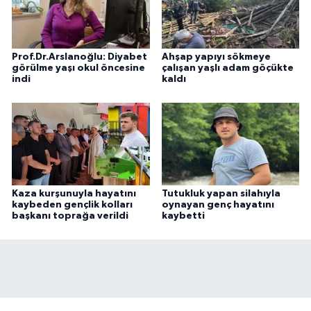
Prof.Dr.Arslanoğlu: Diyabet
Ahşap yapıyı sökmeye
görülme yaşı okul öncesine
çalışan yaşlı adam göçükte
indi
kaldı
Kaza kurşunuyla hayatını
Tutukluk yapan silahıyla
kaybeden gençlik kolları
oynayan genç hayatını
başkanı toprağa verildi
kaybetti