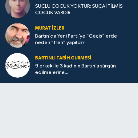
SUÇLU ÇOCUK YOKTUR; SUÇA İTİLMİŞ
ÇOCUK VARDIR
MURAT İZLER
Bartın’da Yeni Parti’ye “Geçiş”lerde
neden “fren” yapıldı?
BARTINLI TARIH GURMESI
9 erkek ile 3 kadının Bartın’a sürgün
edilmelerine...