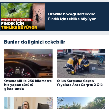
Drakula böceği Bartın’da:
Fındık için tehlike büyüyor
Bunlar da ilginizi çekebilir
Otomobili ile 250 kilometre
Yolun Karşısına Geçen
hız yapan sürücü
Yayalara Araç Çarptı: 2 Ölü
gözaltında