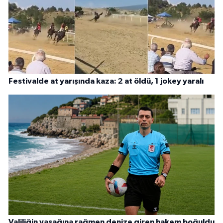
Festivalde at yarışında kaza: 2 at öldü, 1 jokey yaralı
Valiliğin yasağına rağmen denize giren hakem boğuldu