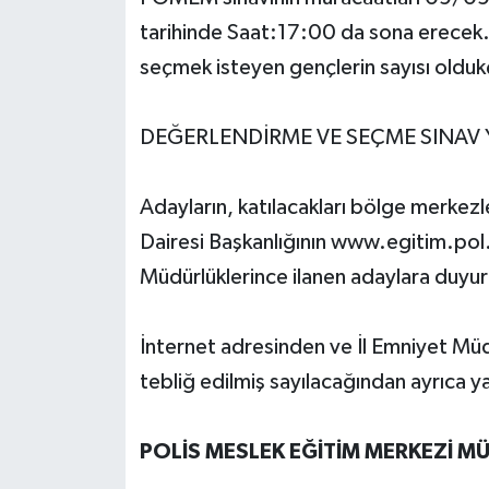
tarihinde Saat:17:00 da sona erecek. Bi
seçmek isteyen gençlerin sayısı oldu
DEĞERLENDİRME VE SEÇME SINAV 
Adayların, katılacakları bölge merkezl
Dairesi Başkanlığının www.egitim.pol.
Müdürlüklerince ilanen adaylara duyuru
İnternet adresinden ve İl Emniyet Müd
tebliğ edilmiş sayılacağından ayrıca ya
POLİS MESLEK EĞİTİM MERKEZİ M