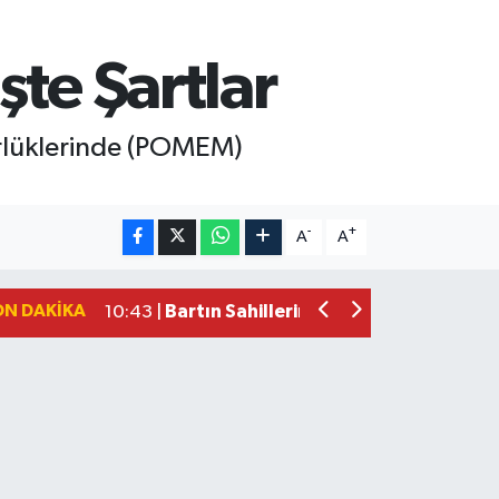
te Şartlar
rlüklerinde (POMEM)
Bartın Medya’dan Bartın TSO’ya Ziyar
17:11 |
-
+
A
A
Vali Yardımcısına Çarpmak Pahalıya P
15:17 |
Bartın Sahillerinde 2 Ayda 271 Kişi 
10:43 |
ON DAKIKA
Bartın TSO'da Ortak Gündem: Ekonomi
17:19 |