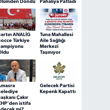
Ölümden Döndü
Pahalıya Patladı
Bartın ANALİG
Tuna Mahallesi
Bocce Türkiye
Aile Sağlığı
Şampiyonu
Merkezi
Oldu
Taşınıyor
Amasra
Gelecek Partisi
Belediye
Kepenk Kapattı
aşkanı Çakır
HP'den istifa
edecek mi?