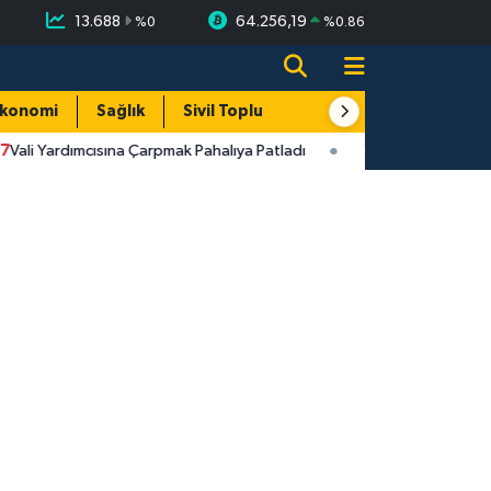
13.688
64.256,19
%
0
%
0.86
konomi
Sağlık
Sivil Toplum
Turizm
Yerel
i Yardımcısına Çarpmak Pahalıya Patladı
10:43
Bartın Sahilleri