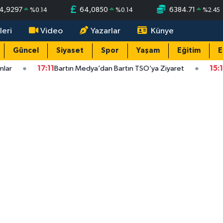
4,9297
64,0850
6384.71
%
0.14
%
0.14
%
2.45
leri
Video
Yazarlar
Künye
Güncel
Siyaset
Spor
Yaşam
Eğitim
E
17:11
Bartın Medya’dan Bartın TSO’ya Ziyaret
15:17
Val