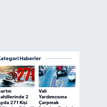
Kategori Haberler
artın
Vali
ahillerinde 2
Yardımcısına
yda 271 Kişi
Çarpmak