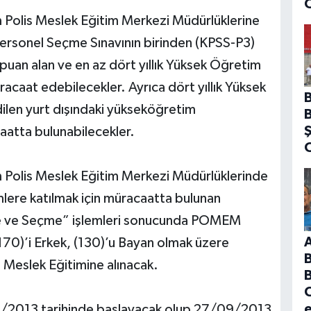
Polis Meslek Eğitim Merkezi Müdürlüklerine
ersonel Seçme Sınavının birinden (KPSS-P3)
uan alan ve en az dört yıllık Yüksek Öğretim
caat edebilecekler. Ayrıca dört yıllık Yüksek
ilen yurt dışındaki yükseköğretim
atta bulunabilecekler.
 Polis Meslek Eğitim Merkezi Müdürlüklerinde
ere katılmak için müracaatta bulunan
e ve Seçme” işlemleri sonucunda POMEM
170)’i Erkek, (130)’u Bayan olmak üzere
Meslek Eğitimine alınacak.
B
C
/2013 tarihinde başlayacak olup 27/09/2013