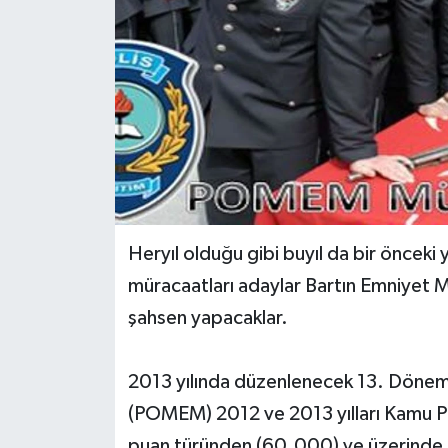
Yerel Yönetimler
DÜNYA
YEREL
Heryıl olduğu gibi buyıl da bir önceki 
müracaatları adaylar Bartın Emniyet
şahsen yapacaklar.
2013 yılında düzenlenecek 13. Dönem 
(POMEM) 2012 ve 2013 yılları Kamu P
puan türünden (60.000) ve üzerinde p