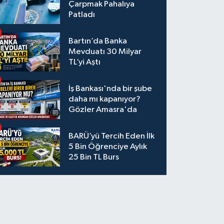
Çarpmak Pahalıya
Patladı
Bartın’da Banka
Mevduatı 30 Milyar
TL’yi Aştı
İş Bankası'nda bir şube
daha mı kapanıyor?
Gözler Amasra'da
BARÜ’yü Tercih Eden İlk
5 Bin Öğrenciye Aylık
25 Bin TL Burs