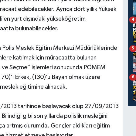
caat edebilecekler. Ayrıca dört yıllık Yüksek
ilen yurt dışındaki yükseköğretim
4
atta bulunabilecekler.
 Polis Meslek Eğitim Merkezi Müdürlüklerinde
5
ere katılmak için müracaatta bulunan
e ve Seçme” işlemleri sonucunda POMEM
170)’i Erkek, (130)’u Bayan olmak üzere
6
eslek eğitimine alınacak.
/2013 tarihinde başlayacak olup 27/09/2013
lindiği gibi son yıllarda polislik mesleğini
ça artmış durumda. Gençler aldıkları eğitim
ne hizmet etmeye başlıyorlar.