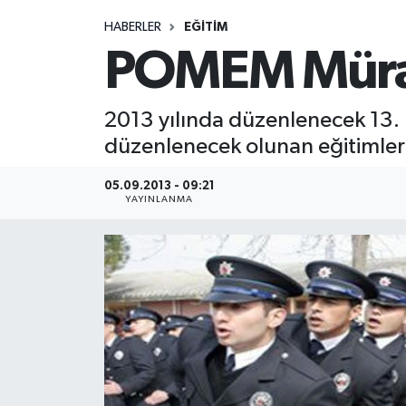
HABERLER
EĞITIM
Medya
POMEM Müracaa
Sağlık
2013 yılında düzenlenecek 13.
Sinema
düzenlenecek olunan eğitimlerle
Sivil Toplum
05.09.2013 - 09:21
YAYINLANMA
Siyaset
Spor
Tarım
Turizm
Yaşam