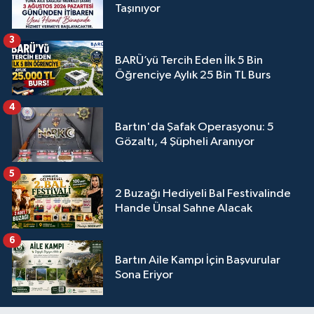
Taşınıyor
3
BARÜ’yü Tercih Eden İlk 5 Bin
Öğrenciye Aylık 25 Bin TL Burs
4
Bartın'da Şafak Operasyonu: 5
Gözaltı, 4 Şüpheli Aranıyor
5
2 Buzağı Hediyeli Bal Festivalinde
Hande Ünsal Sahne Alacak
6
Bartın Aile Kampı İçin Başvurular
Sona Eriyor