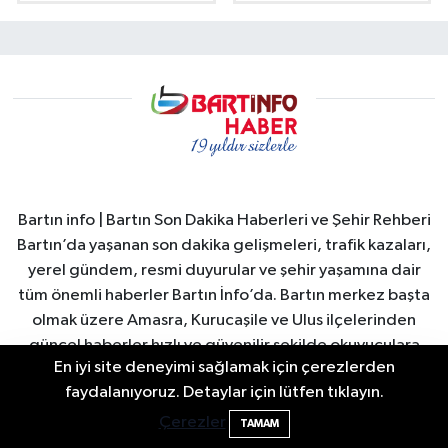
Bartın info | Bartın Son Dakika Haberleri ve Şehir Rehberi
Bartın’da yaşanan son dakika gelişmeleri, trafik kazaları,
yerel gündem, resmi duyurular ve şehir yaşamına dair
tüm önemli haberler Bartın İnfo’da. Bartın merkez başta
olmak üzere Amasra, Kurucaşile ve Ulus ilçelerinden
güncel haberler hızlı ve güvenilir şekilde okuyuculara
En iyi site deneyimi sağlamak için çerezlerden
ulaştırılır. Bartın Valiliği ve Bartın Belediyesi duyuruları,
Bartın'da Şafak Operasyonu: 5 Gözaltı, 4
11:49
faydalanıyoruz. Detaylar için lütfen tıklayın.
şehirdeki sosyal yaşam, turizm gelişmeleri, ekonomi ve
Şüpheli Aranıyor
spor haberleri anlık olarak yayınlanır. Ayrıca Bartın
Çerezler
TAMAM
nöbetçi eczaneler, hava durumu, namaz vakitleri ve