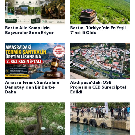
Bartın Aile Kampı İçin
Bartın, Türkiye'nin En Yeşil
Başvurular Sona Eriyor
7'nci İli Oldu
Amasra Termik Santraline
Abdipaşa’daki OSB
Danıştay'dan Bir Darbe
Projesinin ÇED Süreci İptal
Daha
Edildi