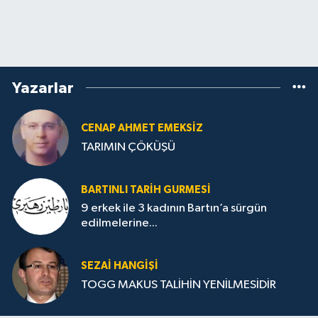
Yazarlar
CENAP AHMET EMEKSİZ
TARIMIN ÇÖKÜŞÜ
BARTINLI TARIH GURMESI
9 erkek ile 3 kadının Bartın’a sürgün
edilmelerine...
SEZAI HANGİŞİ
TOGG MAKUS TALİHİN YENİLMESİDİR