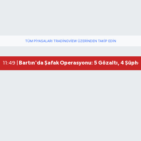
TÜM PIYASALARI TRADINGVIEW ÜZERINDEN TAKIP EDIN
Bartın'da Şafak Operasyonu: 5 Gözaltı, 4 Şüphel
11:49 |