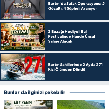
Bartın'da Şafak Operasyonu: 5
Gözaltı, 4 Şüpheli Aranıyor
2 Buzağı Hediyeli Bal
Festivalinde Hande Ünsal
Sahne Alacak
Bartın Sahillerinde 2 Ayda 271
Kişi Ölümden Döndü
Bunlar da ilginizi çekebilir