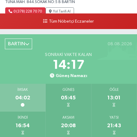
TUNA MAH. 844.SOKAK NO:5 B BARTIN
0 (378) 228 70 70
Yol Tarifi Al
Tüm Nöbetçi Eczaneler
BARTIN
08.08.2026
SONRAKI VAKTE KALAN
14:16
Güneş Namazı
İMSAK
GÜNEŞ
ÖĞLE
04:02
05:45
13:01
İKINDI
AKŞAM
YATSI
16:54
20:08
21:43