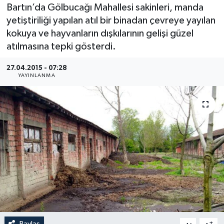
Bartın’da Gölbucağı Mahallesi sakinleri, manda
Medya
yetiştiriliği yapılan atıl bir binadan çevreye yayılan
kokuya ve hayvanların dışkılarının gelişi güzel
Sağlık
atılmasına tepki gösterdi.
Sinema
27.04.2015 - 07:28
YAYINLANMA
Sivil Toplum
Siyaset
Spor
Tarım
Turizm
Yaşam
Paylaş
-
+