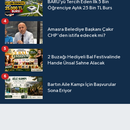
BARÜ’yü Tercih Eden İlk 5 Bin
Öğrenciye Aylık 25 Bin TL Burs
4
Amasra Belediye Başkanı Çakır
CHP'den istifa edecek mi?
5
2 Buzağı Hediyeli Bal Festivalinde
Hande Ünsal Sahne Alacak
6
Bartın Aile Kampı İçin Başvurular
Sona Eriyor