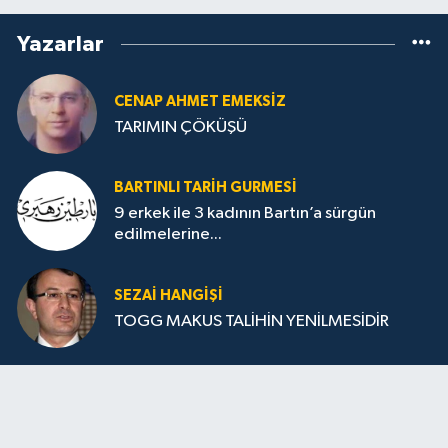
Yazarlar
CENAP AHMET EMEKSİZ
TARIMIN ÇÖKÜŞÜ
BARTINLI TARIH GURMESI
9 erkek ile 3 kadının Bartın’a sürgün
edilmelerine...
SEZAI HANGİŞİ
TOGG MAKUS TALİHİN YENİLMESİDİR