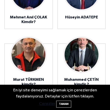
Mehmet Anıl ÇOLAK
Hüseyin ADATEPE
Kimdir?
Murat TÜRKMEN
Muhammed ÇETİN
kimdir?
kimdir ?
En iyi site deneyimi sağlamak için çerezlerden
2 Buzağı Hediyeli Bal Festivalinde Hande
11:43
faydalanıyoruz. Detaylar için lütfen tıklayın.
Ünsal Sahne Alacak
Çerezler
TAMAM