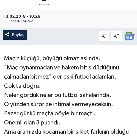
Medya
13.02.2018 - 10:26
YAYINLANMA
Sağlık
Paylaş
-
+
A
A
Sinema
Sivil Toplum
Maçın küçüğü, büyüğü olmaz aslında.
"Maç oynanmadan ve hakem bitiş düdüğünü
Siyaset
çalmadan bitmez" der eski futbol adamları.
Çok ta doğru.
Spor
Neler gördük neler bu futbol sahalarında.
O yüzden sürprize ihtimal vermeyeceksin.
Tarım
Pazar günkü maçta böyle bir maçtı.
Turizm
Önemli olan 3 puandı.
Ama aramızda kocaman bir sıklet farkının olduğu
Yaşam