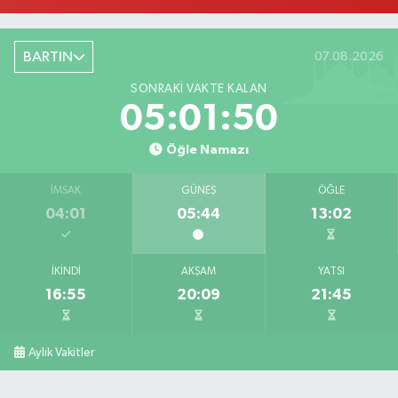
BARTIN
07.08.2026
SONRAKI VAKTE KALAN
05:01:49
Öğle Namazı
İMSAK
GÜNEŞ
ÖĞLE
04:01
05:44
13:02
İKINDI
AKŞAM
YATSI
16:55
20:09
21:45
Aylık Vakitler