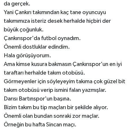
da gerçek.
Yani Çankırı takımından kaç tane oyuncuyu
Yerel Yönetimler
takımımıza isteriz desek herhalde hiçbiri der
DÜNYA
büyük çoğunluk.
Çankırıspor'da futbol oynadım.
YEREL
Önemli dostluklar edindim.
Hala görüşüyorum.
Ama kimse kusura bakmasın Çankırıspor'un en iyi
taraftarı herhalde takım otobüsü.
Görmeyenler için söyleyeyim takıma çok güzel bit
takım otobüsü verip ismini falan yazmışlar.
Darısı Bartınspor'un başına.
Bizim takım bu tip maçları bir şekilde alıyor.
Önemli olan bundan sonraki zor maçlar.
Örneğin bu hafta Sincan maçı.