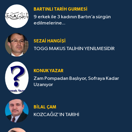
BARTINLI TARIH GURMESI
9 erkek ile 3 kadının Bartın’a sürgün
edilmelerine...
SEZAI HANGİŞİ
TOGG MAKUS TALİHİN YENİLMESİDİR
KONUK YAZAR
Zam Pompadan Başlıyor, Sofraya Kadar
Uzanıyor
BILAL ÇAM
KOZCAĞIZ’IN TARİHİ