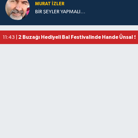
MURAT İZLER
BİR ŞEYLER YAPMALI…
2 Buzağı Hediyeli Bal Festivalinde Hande Ünsal 
11:43 |