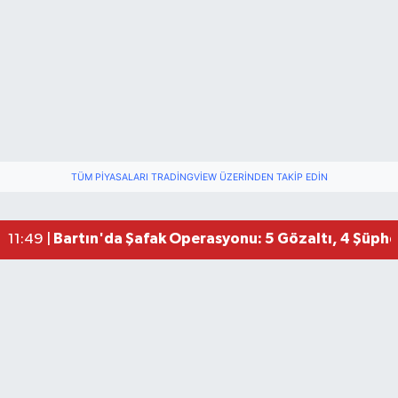
TÜM PIYASALARI TRADINGVIEW ÜZERINDEN TAKIP EDIN
Bartın'da Şafak Operasyonu: 5 Gözaltı, 4 Şüphel
11:49 |