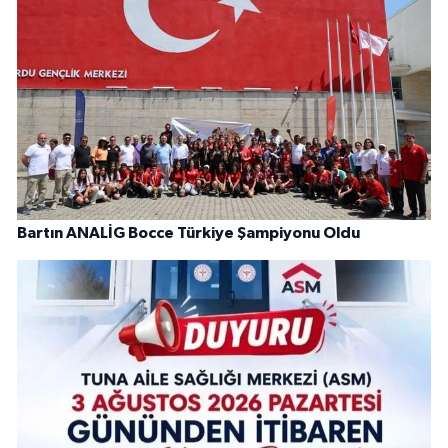
Bartın ANALİG Bocce Türkiye Şampiyonu Oldu