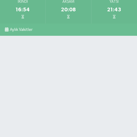
İKINDI
AKŞAM
YATSI
16:54
20:08
21:43
Aylık Vakitler