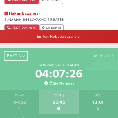
Hakan Eczanesi
TUNA MAH. 844.SOKAK NO:5 B BARTIN
0 (378) 228 70 70
Yol Tarifi Al
Tüm Nöbetçi Eczaneler
BARTIN
08.08.2026
SONRAKI VAKTE KALAN
04:07:25
Öğle Namazı
İMSAK
GÜNEŞ
ÖĞLE
04:02
05:45
13:01