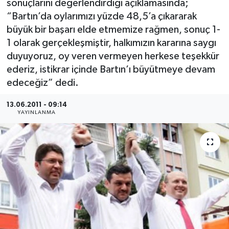
sonuçlarını değerlendirdiği açıklamasında;
“Bartın’da oylarımızı yüzde 48,5’a çıkararak
Medya
büyük bir başarı elde etmemize rağmen, sonuç 1-
1 olarak gerçekleşmiştir, halkımızın kararına saygı
Sağlık
duyuyoruz, oy veren vermeyen herkese teşekkür
ederiz, istikrar içinde Bartın’ı büyütmeye devam
Sinema
edeceğiz” dedi.
Sivil Toplum
13.06.2011 - 09:14
YAYINLANMA
Siyaset
Spor
Tarım
Turizm
Yaşam