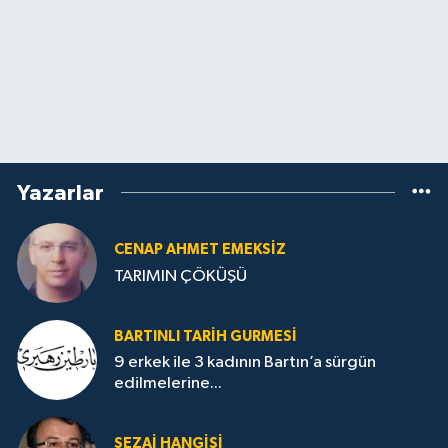
Yazarlar
CENAP AHMET EMEKSİZ
TARIMIN ÇÖKÜŞÜ
BARTINLI TARIH GURMESI
9 erkek ile 3 kadının Bartın’a sürgün
edilmelerine...
SEZAI HANGİŞİ