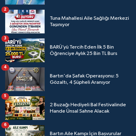
2
Tuna Mahallesi Aile Sağlığı Merkezi
Taşınıyor
3
BARÜ’yü Tercih Eden İlk 5 Bin
Öğrenciye Aylık 25 Bin TL Burs
4
Bartın'da Şafak Operasyonu: 5
Gözaltı, 4 Şüpheli Aranıyor
5
2 Buzağı Hediyeli Bal Festivalinde
Hande Ünsal Sahne Alacak
6
Bartın Aile Kampı İçin Başvurular