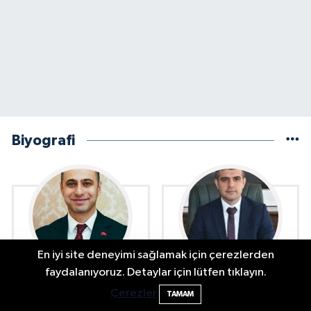
Biyografi
En iyi site deneyimi sağlamak için çerezlerden
Bartın'da Şafak Operasyonu: 5 Gözaltı, 4
11:49
faydalanıyoruz. Detaylar için lütfen tıklayın.
Şüpheli Aranıyor
Ekrem Ender ERGÜN
Emre YEŞİLBAŞ Kimdir?
Çerezler
TAMAM
Kimdir?