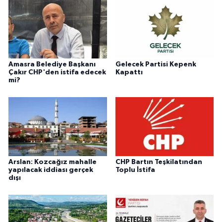
Amasra Belediye Başkanı
Gelecek Partisi Kepenk
Çakır CHP'den istifa edecek
Kapattı
mi?
Arslan: Kozcağız mahalle
CHP Bartın Teşkilatından
yapılacak iddiası gerçek
Toplu İstifa
dışı