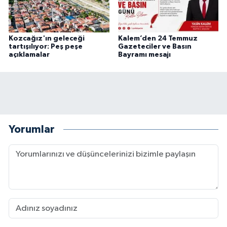
Kozcağız'ın geleceği
Kalem’den 24 Temmuz
tartışılıyor: Peş peşe
Gazeteciler ve Basın
açıklamalar
Bayramı mesajı
Yorumlar