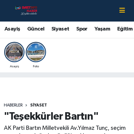
Asayiş
Bartın Nöbetçi Eczaneler
Asayiş
Güncel
Siyaset
Spor
Yaşam
Eğitim
Bartın Hakkında
Bartın Hava Durumu
Çevre
Bartin Namaz Vakitleri
Asayiş
Foto
Eğitim
Bartın Trafik Yoğunluk Haritası
Ekonomi
Süper Lig Puan Durumu ve Fikstür
Güncel
Tüm Manşetler
HABERLER
SIYASET
"Teşekkürler Bartın"
Kültür-Sanat
Son Dakika Haberleri
AK Parti Bartın Milletvekili Av.Yılmaz Tunç, seçim
Magazin
Haber Arşivi