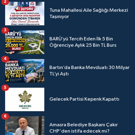
2
Tuna Mahallesi Aile Sağlığı Merkezi
Taşınıyor
3
BARÜ’yü Tercih Eden İlk 5 Bin
Öğrenciye Aylık 25 Bin TL Burs
4
Bartın’da Banka Mevduatı 30 Milyar
TL’yi Aştı
5
Gelecek Partisi Kepenk Kapattı
6
Amasra Belediye Başkanı Çakır
CHP'den istifa edecek mi?