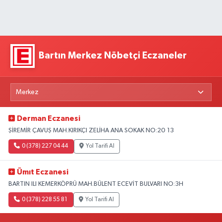
Bartın Merkez Nöbetçi Eczaneler
Derman Eczanesi
ŞİREMİR ÇAVUŞ MAH.KIRIKÇI ZELİHA ANA SOKAK NO:20 13
0 (378) 227 04 44
Yol Tarifi Al
Ümıt Eczanesi
BARTIN ILI KEMERKÖPRÜ MAH.BÜLENT ECEVİT BULVARI NO:3H
0 (378) 228 55 81
Yol Tarifi Al