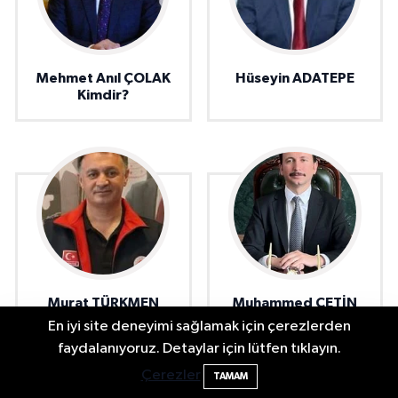
Mehmet Anıl ÇOLAK
Hüseyin ADATEPE
Kimdir?
Murat TÜRKMEN
Muhammed ÇETİN
kimdir?
kimdir ?
En iyi site deneyimi sağlamak için çerezlerden
Bartın Sahillerinde 2 Ayda 271 Kişi
10:43
faydalanıyoruz. Detaylar için lütfen tıklayın.
Ölümden Döndü
Çerezler
TAMAM