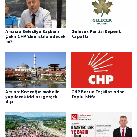
Amasra Belediye Başkanı
Gelecek Partisi Kepenk
Çakır CHP'den istifa edecek
Kapattı
mi?
Arslan: Kozcağız mahalle
CHP Bartın Teşkilatından
yapılacak iddiası gerçek
Toplu İstifa
dışı