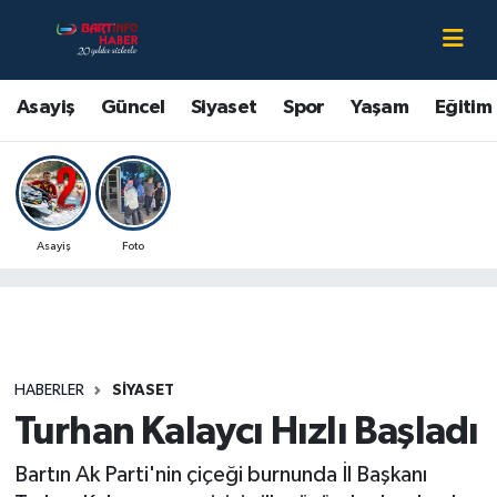
Asayiş
Bartın Nöbetçi Eczaneler
Asayiş
Güncel
Siyaset
Spor
Yaşam
Eğitim
Bartın Hakkında
Bartın Hava Durumu
Çevre
Bartin Namaz Vakitleri
Asayiş
Foto
Eğitim
Bartın Trafik Yoğunluk Haritası
Ekonomi
Süper Lig Puan Durumu ve Fikstür
Güncel
Tüm Manşetler
HABERLER
SIYASET
Turhan Kalaycı Hızlı Başladı
Kültür-Sanat
Son Dakika Haberleri
Bartın Ak Parti'nin çiçeği burnunda İl Başkanı
Magazin
Haber Arşivi