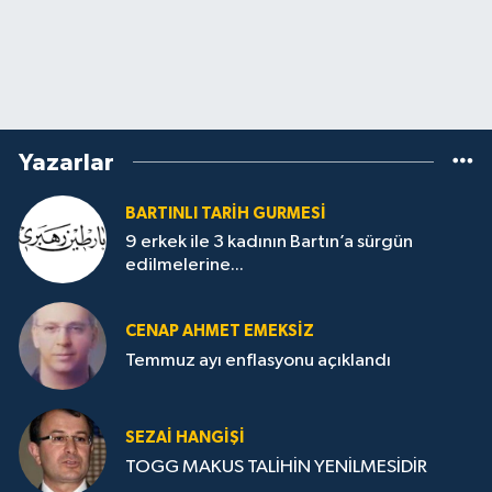
Yazarlar
BARTINLI TARIH GURMESI
9 erkek ile 3 kadının Bartın’a sürgün
edilmelerine...
CENAP AHMET EMEKSİZ
Temmuz ayı enflasyonu açıklandı
SEZAI HANGİŞİ
TOGG MAKUS TALİHİN YENİLMESİDİR