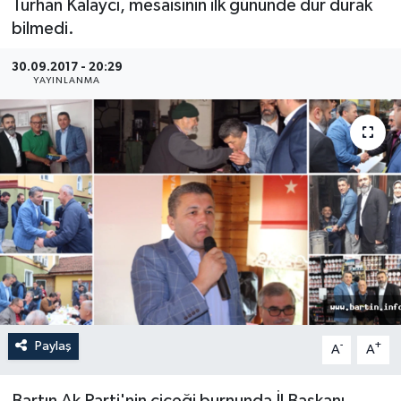
Turhan Kalaycı, mesaisinin ilk gününde dur durak
bilmedi.
Medya
30.09.2017 - 20:29
Sağlık
YAYINLANMA
Sinema
Sivil Toplum
Siyaset
Spor
Tarım
Paylaş
-
+
A
A
Turizm
Yaşam
Bartın Ak Parti'nin çiçeği burnunda İl Başkanı