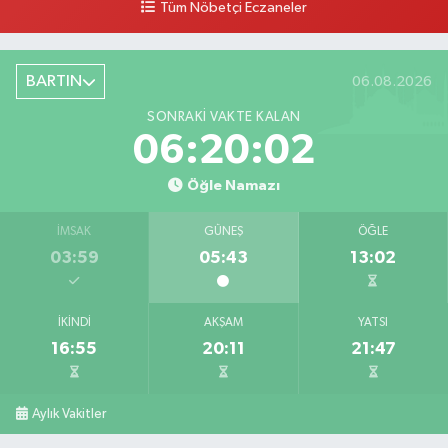
Tüm Nöbetçi Eczaneler
BARTIN
06.08.2026
SONRAKI VAKTE KALAN
06:20:01
Öğle Namazı
İMSAK
GÜNEŞ
ÖĞLE
03:59
05:43
13:02
İKINDI
AKŞAM
YATSI
16:55
20:11
21:47
Aylık Vakitler