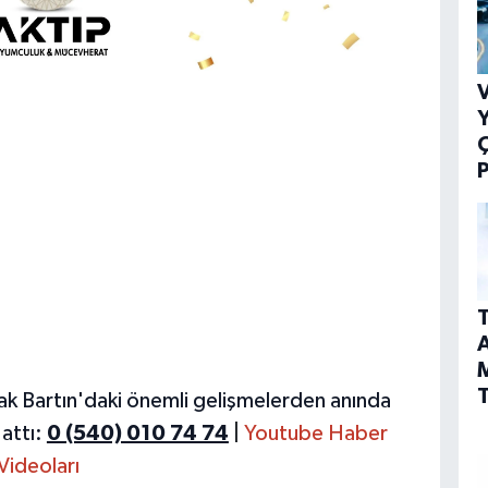
V
Y
P
T
A
T
ak Bartın'daki önemli gelişmelerden anında
attı:
0 (540) 010 74 74
|
Youtube Haber
Videoları