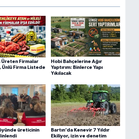
a Üreten Firmalar
Hobi Bahçelerine Ağır
i, Ünlü Firma Listede
Yaptırım: Binlerce Yapı
Yıkılacak
öyünde üreticinin
Bartın’da Kenevir 7 Yıldır
dinlendi
Ekiliyor, izin ve denetim