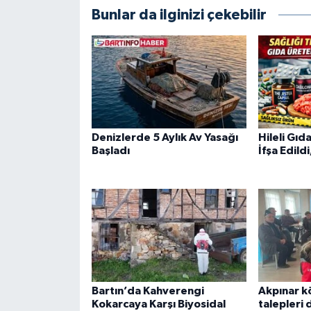
Bunlar da ilginizi çekebilir
Denizlerde 5 Aylık Av Yasağı
Hileli Gıd
Başladı
İfşa Edild
Bartın’da Kahverengi
Akpınar k
Kokarcaya Karşı Biyosidal
talepleri 