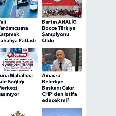
ali
Bartın ANALİG
ardımcısına
Bocce Türkiye
Çarpmak
Şampiyonu
ahalıya Patladı
Oldu
una Mahallesi
Amasra
ile Sağlığı
Belediye
Merkezi
Başkanı Çakır
aşınıyor
CHP'den istifa
edecek mi?