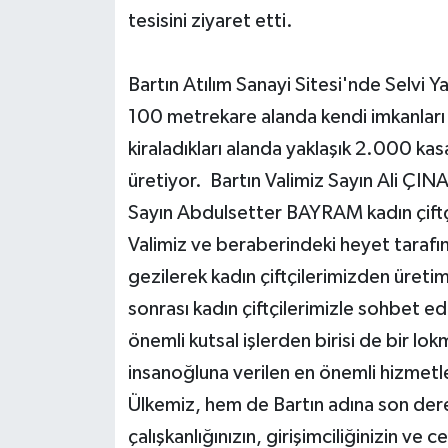
tesisini ziyaret etti.
Yerel Yönetimler
Bartın Atılım Sanayi Sitesi'nde Selvi Ya
DÜNYA
100 metrekare alanda kendi imkanları il
kiraladıkları alanda yaklaşık 2.000 kas
YEREL
üretiyor. Bartın Valimiz Sayın Ali ÇI
Sayın Abdulsetter BAYRAM kadın çiftçil
Valimiz ve beraberindeki heyet tarafı
gezilerek kadın çiftçilerimizden üretim
sonrası kadın çiftçilerimizle sohbet 
önemli kutsal işlerden birisi de bir lo
insanoğluna verilen en önemli hizmetle
Ülkemiz, hem de Bartın adına son de
çalışkanlığınızın, girişimciliğinizin ve c