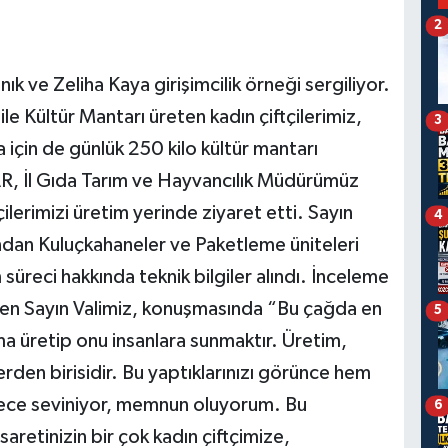
2
nık ve Zeliha Kaya girişimcilik örneği sergiliyor.
e Kültür Mantarı üreten kadın çiftçilerimiz,
3
a için de günlük 250 kilo kültür mantarı
NAR, İl Gıda Tarım ve Hayvancılık Müdürümüz
erimizi üretim yerinde ziyaret etti. Sayın
4
ndan Kuluçkahaneler ve Paketleme üniteleri
 süreci hakkında teknik bilgiler alındı. İnceleme
eden Sayın Valimiz, konuşmasında “Bu çağda en
5
kma üretip onu insanlara sunmaktır. Üretim,
rden birisidir. Bu yaptıklarınızı görünce hem
rece seviniyor, memnun oluyorum. Bu
6
esaretinizin bir çok kadın çiftçimize,