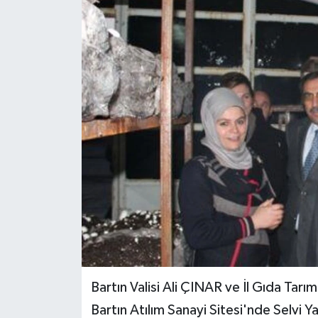
Medya
Sağlık
Sinema
Sivil Toplum
Siyaset
Spor
Tarım
Turizm
Bartın Valisi Ali ÇINAR ve İl Gıda Ta
Bartın Atılım Sanayi Sitesi'nde Selvi Y
Yaşam