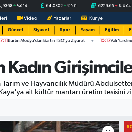
4,9368
64,0802
6229.65
%
0.14
%
0.11
%
-0.04
leri
Video
Yazarlar
Künye
Güncel
Siyaset
Spor
Yaşam
Eğitim
E
Bartın Medya’dan Bartın TSO’ya Ziyaret
15:17
Vali Yardımcısın
n Kadın Girişimcile
ıda Tarım ve Hayvancılık Müdürü Abdulsett
Kaya'ya ait kültür mantarı üretim tesisini zi
S