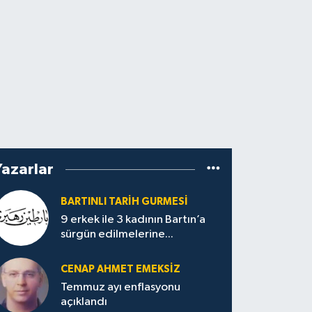
Yazarlar
BARTINLI TARIH GURMESI
9 erkek ile 3 kadının Bartın’a
sürgün edilmelerine...
CENAP AHMET EMEKSİZ
Temmuz ayı enflasyonu
açıklandı