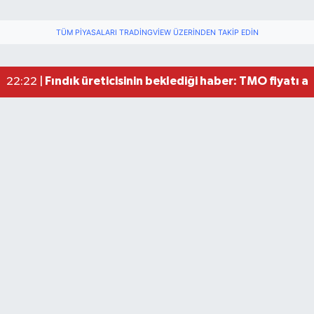
TÜM PIYASALARI TRADINGVIEW ÜZERINDEN TAKIP EDIN
Bartın'da nem oranı yüzde 100'e ulaştı
23:12 |
Fındık üreticisinin beklediği haber: TMO fiyatı aç
22:22 |