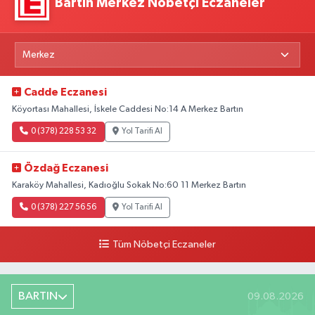
Bartın Merkez Nöbetçi Eczaneler
Cadde Eczanesi
Köyortası Mahallesi, İskele Caddesi No:14 A Merkez Bartın
0 (378) 228 53 32
Yol Tarifi Al
Özdağ Eczanesi
Karaköy Mahallesi, Kadıoğlu Sokak No:60 11 Merkez Bartın
0 (378) 227 56 56
Yol Tarifi Al
Tüm Nöbetçi Eczaneler
BARTIN
09.08.2026