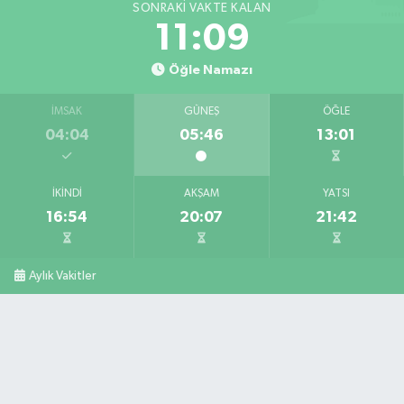
SONRAKI VAKTE KALAN
11:07
Öğle Namazı
İMSAK
GÜNEŞ
ÖĞLE
04:04
05:46
13:01
İKINDI
AKŞAM
YATSI
16:54
20:07
21:42
Aylık Vakitler