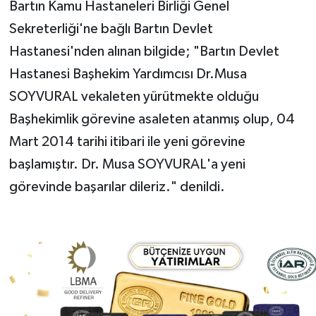
Bartın Kamu Hastaneleri Birliği Genel
Sekreterliği'ne bağlı Bartın Devlet
Yerel Yönetimler
Hastanesi'nden alınan bilgide; "Bartın Devlet
DÜNYA
Hastanesi Başhekim Yardımcısı Dr.Musa
SOYVURAL vekaleten yürütmekte olduğu
YEREL
Başhekimlik görevine asaleten atanmış olup, 04
Mart 2014 tarihi itibari ile yeni görevine
başlamıştır. Dr. Musa SOYVURAL'a yeni
görevinde başarılar dileriz." denildi.