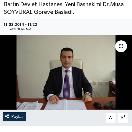
Bartın Devlet Hastanesi Yeni Başhekimi Dr.Musa
Medya
SOYVURAL Göreve Başladı.
11.03.2014 - 11:22
Sağlık
YAYINLANMA
Sinema
Sivil Toplum
Siyaset
Spor
Tarım
Turizm
Paylaş
-
+
A
A
Yaşam