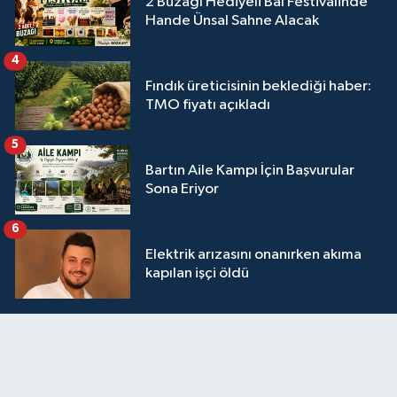
2 Buzağı Hediyeli Bal Festivalinde
Hande Ünsal Sahne Alacak
4
Fındık üreticisinin beklediği haber:
TMO fiyatı açıkladı
5
Bartın Aile Kampı İçin Başvurular
Sona Eriyor
6
Elektrik arızasını onanırken akıma
kapılan işçi öldü