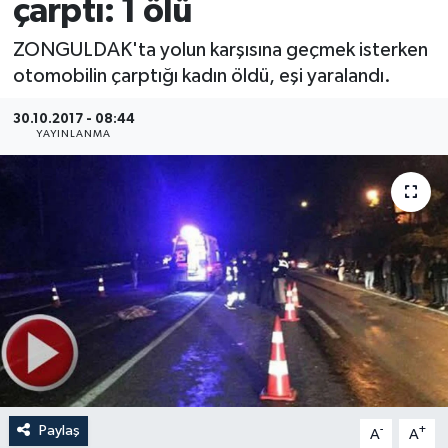
çarptı: 1 ölü
Medya
ZONGULDAK'ta yolun karşısına geçmek isterken
otomobilin çarptığı kadın öldü, eşi yaralandı.
Sağlık
30.10.2017 - 08:44
YAYINLANMA
Sinema
Sivil Toplum
Siyaset
Spor
Tarım
Turizm
Paylaş
-
+
A
A
Yaşam