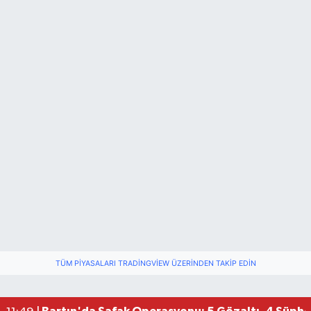
TÜM PIYASALARI TRADINGVIEW ÜZERINDEN TAKIP EDIN