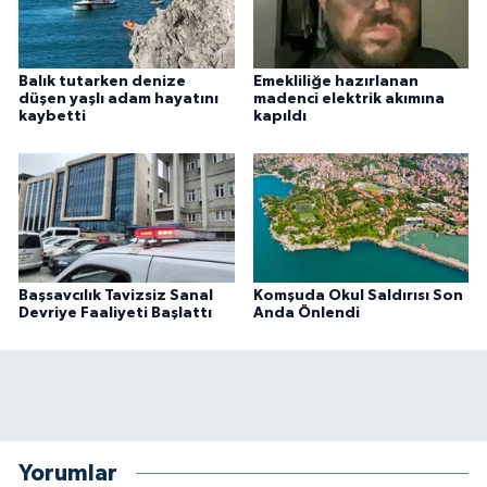
Balık tutarken denize
Emekliliğe hazırlanan
düşen yaşlı adam hayatını
madenci elektrik akımına
kaybetti
kapıldı
Başsavcılık Tavizsiz Sanal
Komşuda Okul Saldırısı Son
Devriye Faaliyeti Başlattı
Anda Önlendi
Yorumlar