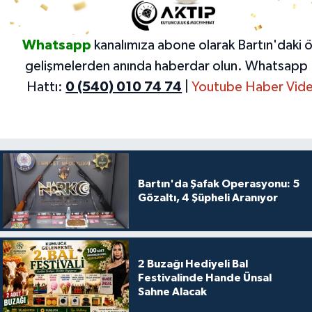
Whatsapp
kanalımıza abone olarak Bartın'daki 
gelişmelerden anında haberdar olun.
Whatsapp 
Hattı:
0 (540) 010 74 74
|
Youtube Haber Vide
Bartın'da Şafak Operasyonu: 5
Gözaltı, 4 Şüpheli Aranıyor
2 Buzağı Hediyeli Bal
Festivalinde Hande Ünsal
Sahne Alacak