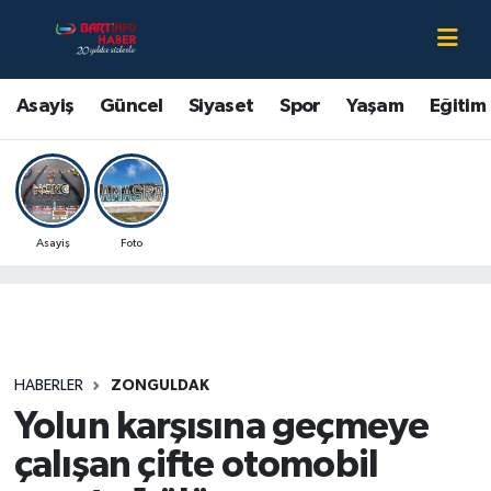
Asayiş
Bartın Nöbetçi Eczaneler
Asayiş
Güncel
Siyaset
Spor
Yaşam
Eğitim
Bartın Hakkında
Bartın Hava Durumu
Çevre
Bartin Namaz Vakitleri
Asayiş
Foto
Eğitim
Bartın Trafik Yoğunluk Haritası
Ekonomi
Süper Lig Puan Durumu ve Fikstür
Güncel
Tüm Manşetler
HABERLER
ZONGULDAK
Yolun karşısına geçmeye
Kültür-Sanat
Son Dakika Haberleri
çalışan çifte otomobil
Magazin
Haber Arşivi