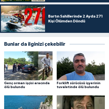
Bartın Sahillerinde 2 Ayda 271
Kişi Ölümden Döndü
Bunlar da ilginizi çekebilir
Genç orman işçisi aracında
Forklift sürücüsü işyerinin
ölü bulundu
tuvaletinde ölü bulundu