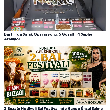
Bartın'da Şafak Operasyonu: 5 Gözaltı, 4 Şüpheli
Aranıyor
2 Buzağı Hediyeli Bal Festivalinde Hande Ünsal Sahne