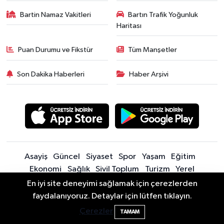
Bartin Namaz Vakitleri
Bartın Trafik Yoğunluk
Haritası
Puan Durumu ve Fikstür
Tüm Manşetler
Son Dakika Haberleri
Haber Arşivi
Asayiş
Güncel
Siyaset
Spor
Yaşam
Eğitim
Ekonomi
Sağlık
Sivil Toplum
Turizm
Yerel
En iyi site deneyimi sağlamak için çerezlerden
Bartın'da Şafak Operasyonu: 5 Gözaltı, 4
11:49
faydalanıyoruz. Detaylar için lütfen tıklayın.
Sitede yayınlanan içerik ve yorumlardan yazarları sorumludur.
Şüpheli Aranıyor
Yayınlanan yorumlardan Bartın Son Dakika Haberleri | Bartın Haber |
Çerezler
TAMAM
Bartın İnfo sorumlu tutulamaz. Sitedeki tüm harici linkler ayrı bir