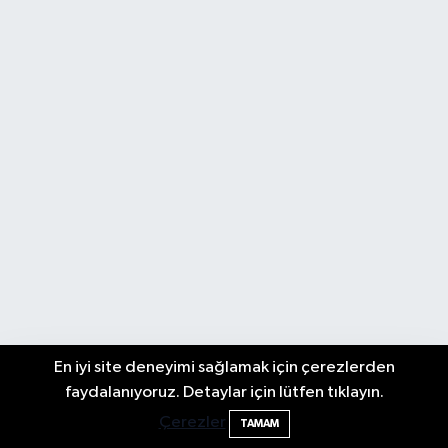
En iyi site deneyimi sağlamak için çerezlerden
Bartın'da Şafak Operasyonu: 5 Gözaltı, 4
11:49
faydalanıyoruz. Detaylar için lütfen tıklayın.
Şüpheli Aranıyor
Çerezler
TAMAM