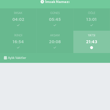
İmsak Namazı
İMSAK
GÜNEŞ
ÖĞLE
04:02
05:45
13:01
İKINDI
AKŞAM
YATSI
16:54
20:08
21:43
Aylık Vakitler