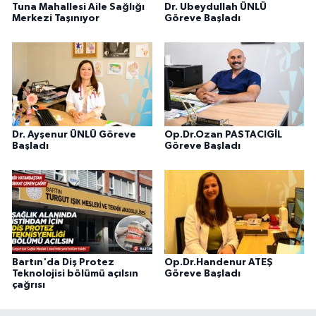
Tuna Mahallesi Aile Sağlığı
Dr. Ubeydullah ÜNLÜ
Merkezi Taşınıyor
Göreve Başladı
Dr. Ayşenur ÜNLÜ Göreve
Op.Dr.Ozan PASTACIGİL
Başladı
Göreve Başladı
Bartın'da Diş Protez
Op.Dr.Handenur ATEŞ
Teknolojisi bölümü açılsın
Göreve Başladı
çağrısı