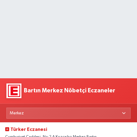
Bartın Merkez Nöbetçi Eczaneler
Türker Eczanesi
Cumhuriyet Caddesi, No:2 A Kozcağız Merkez Bartın