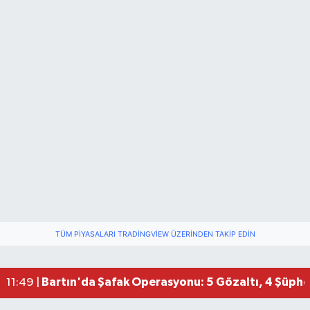
TÜM PIYASALARI TRADINGVIEW ÜZERINDEN TAKIP EDIN
Bartın'da Şafak Operasyonu: 5 Gözaltı, 4 Şüphel
11:49 |