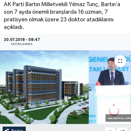
AK Parti Bartın Milletvekili Yılmaz Tunç, Bartın’a
Medya
son 7 ayda önemli branşlarda 16 uzman, 7
pratisyen olmak üzere 23 doktor atadıklarını
Sağlık
açıkladı.
Sinema
30.07.2018 - 08:47
YAYINLANMA
Sivil Toplum
Siyaset
Spor
Tarım
Turizm
Yaşam
Paylaş
-
+