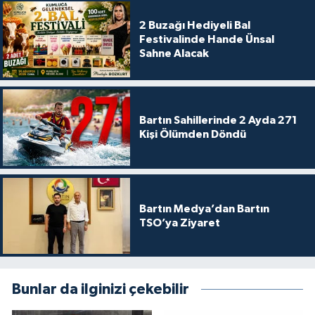
2 Buzağı Hediyeli Bal
Festivalinde Hande Ünsal
Sahne Alacak
Bartın Sahillerinde 2 Ayda 271
Kişi Ölümden Döndü
Bartın Medya’dan Bartın
TSO’ya Ziyaret
Bunlar da ilginizi çekebilir