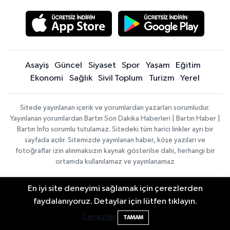
Asayiş
Güncel
Siyaset
Spor
Yaşam
Eğitim
Ekonomi
Sağlık
Sivil Toplum
Turizm
Yerel
Sitede yayınlanan içerik ve yorumlardan yazarları sorumludur.
Yayınlanan yorumlardan Bartın Son Dakika Haberleri | Bartın Haber |
Bartın İnfo sorumlu tutulamaz. Sitedeki tüm harici linkler ayrı bir
sayfada açılır. Sitemizde yayınlanan haber, köşe yazıları ve
fotoğraflar izin alınmaksızın kaynak gösterilse dahi, herhangi bir
ortamda kullanılamaz ve yayınlanamaz
En iyi site deneyimi sağlamak için çerezlerden
Haber
Asayiş
Sağlık
Spor
Güncel
2 Buzağı Hediyeli Bal Festivalinde Hande
Yazılımı:
TE
11:43
Siyaset
Yaşam
Turizm
Eğitim
faydalanıyoruz. Detaylar için lütfen tıklayın.
Bilişim
|
Yerel
Magazin
Künye
Ünsal Sahne Alacak
Çerezler
TAMAM
Copyright ©
Konaklama tesisleri
Bartın Medya
2026