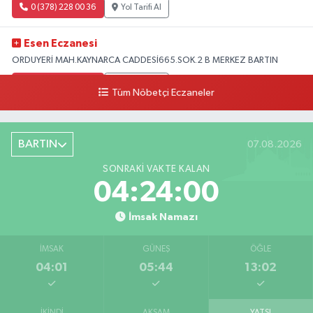
0 (378) 228 00 36
Yol Tarifi Al
Esen Eczanesi
ORDUYERİ MAH.KAYNARCA CADDESİ665.SOK.2 B MERKEZ BARTIN
0 (378) 502 33 32
Yol Tarifi Al
Tüm Nöbetçi Eczaneler
Çolpak Eczanesi
Şiremirçavuş Mahallesi, Kırıkçı Zeliha Ana Sokak No:20 8 Merkez Bartın
BARTIN
07.08.2026
0 (378) 227 85 45
Yol Tarifi Al
SONRAKI VAKTE KALAN
04:23:59
İmsak Namazı
İMSAK
GÜNEŞ
ÖĞLE
04:01
05:44
13:02