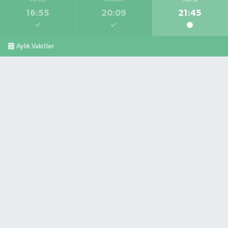
İKINDI
AKŞAM
YATSI
16:55
20:09
21:45
Aylık Vakitler