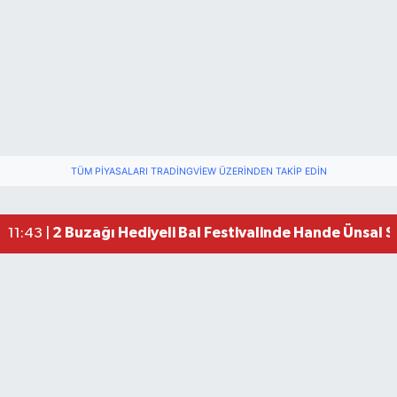
TÜM PIYASALARI TRADINGVIEW ÜZERINDEN TAKIP EDIN
2 Buzağı Hediyeli Bal Festivalinde Hande Ünsal 
11:43 |