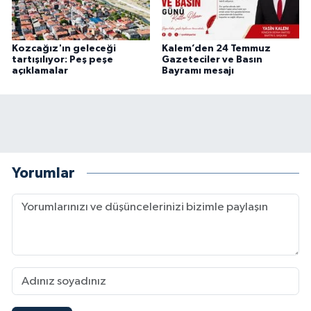
Kozcağız'ın geleceği
Kalem’den 24 Temmuz
tartışılıyor: Peş peşe
Gazeteciler ve Basın
açıklamalar
Bayramı mesajı
Yorumlar