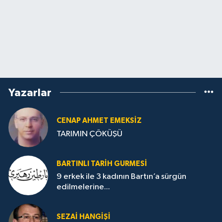
Yazarlar
CENAP AHMET EMEKSİZ
TARIMIN ÇÖKÜŞÜ
BARTINLI TARIH GURMESI
9 erkek ile 3 kadının Bartın’a sürgün
edilmelerine...
SEZAI HANGİŞİ