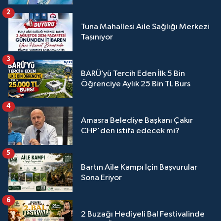
2
Tuna Mahallesi Aile Sağlığı Merkezi
Taşınıyor
3
BARÜ’yü Tercih Eden İlk 5 Bin
Öğrenciye Aylık 25 Bin TL Burs
4
Amasra Belediye Başkanı Çakır
CHP'den istifa edecek mi?
5
Bartın Aile Kampı İçin Başvurular
Sona Eriyor
6
2 Buzağı Hediyeli Bal Festivalinde