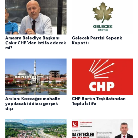
Amasra Belediye Başkanı
Gelecek Partisi Kepenk
Çakır CHP'den istifa edecek
Kapattı
mi?
Arslan: Kozcağız mahalle
CHP Bartın Teşkilatından
yapılacak iddiası gerçek
Toplu İstifa
dışı