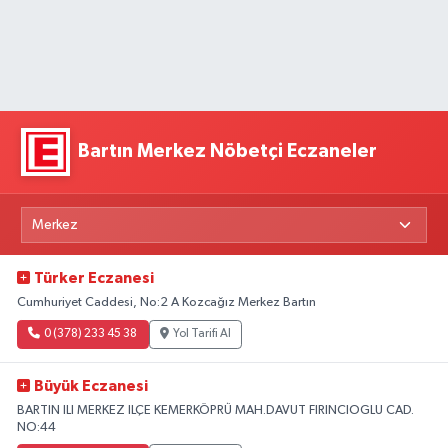
Bartın Merkez Nöbetçi Eczaneler
Türker Eczanesi
Cumhuriyet Caddesi, No:2 A Kozcağız Merkez Bartın
0 (378) 233 45 38
Yol Tarifi Al
Büyük Eczanesi
BARTIN ILI MERKEZ ILÇE KEMERKÖPRÜ MAH.DAVUT FIRINCIOGLU CAD.
NO:44