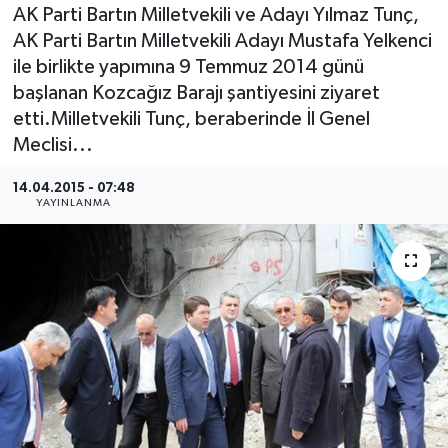
AK Parti Bartın Milletvekili ve Adayı Yılmaz Tunç,
Medya
AK Parti Bartın Milletvekili Adayı Mustafa Yelkenci
ile birlikte yapımına 9 Temmuz 2014 günü
Sağlık
başlanan Kozcağız Barajı şantiyesini ziyaret
etti.Milletvekili Tunç, beraberinde İl Genel
Sinema
Meclisi...
Sivil Toplum
14.04.2015 - 07:48
YAYINLANMA
Siyaset
Spor
Tarım
Turizm
Yaşam