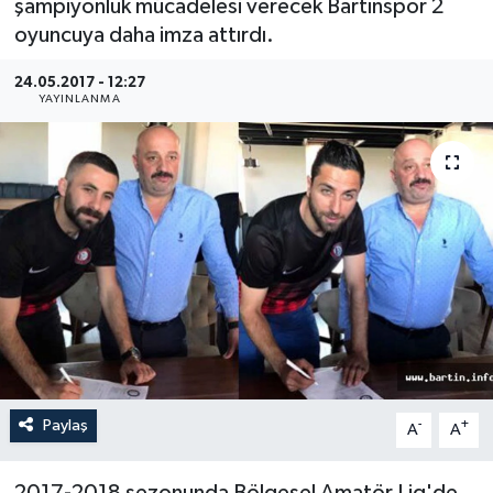
şampiyonluk mücadelesi verecek Bartınspor 2
oyuncuya daha imza attırdı.
Medya
24.05.2017 - 12:27
Sağlık
YAYINLANMA
Sinema
Sivil Toplum
Siyaset
Spor
Tarım
Paylaş
-
+
A
A
Turizm
Yaşam
2017-2018 sezonunda Bölgesel Amatör Lig'de