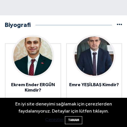
Biyografi
Ekrem Ender ERGÜN
Emre YEŞİLBAŞ Kimdir?
Kimdir?
En iyi site deneyimi sağlamak için çerezlerden
2 Buzağı Hediyeli Bal Festivalinde Hande
11:43
faydalanıyoruz. Detaylar için lütfen tıklayın.
Ünsal Sahne Alacak
Çerezler
TAMAM