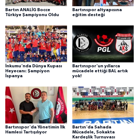
Bartın ANALİG Bocce
Bartınspor altyapısına
Türkiye Şampiyonu Oldu
eğitim desteği
İnkumu'nda Dünya Kupası
Bartınspor'un yıllarca
Heyecanı: Şampiyon
mücadele ettiği BAL artık
İspanya
yok!
Bartınspor'da Yönetimin İlk
Bartın'da Sahada
Hamlesi Tartışılıyor
Mücadele, Sokakta
Kardeşlik Turnuvası