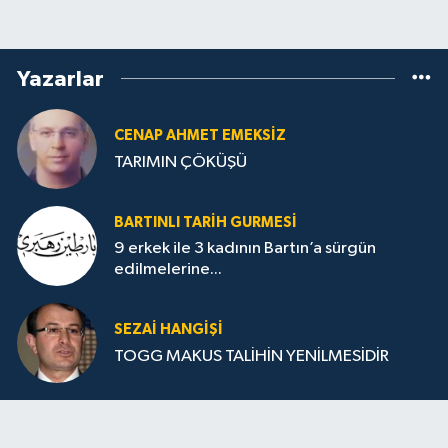
Yazarlar
CENAP AHMET EMEKSİZ
TARIMIN ÇÖKÜŞÜ
BARTINLI TARIH GURMESI
9 erkek ile 3 kadının Bartın’a sürgün
edilmelerine...
SEZAI HANGİŞİ
TOGG MAKUS TALİHİN YENİLMESİDİR