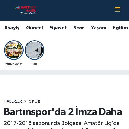
Asayiş
Bartın Nöbetçi Eczaneler
Asayiş
Güncel
Siyaset
Spor
Yaşam
Eğitim
Bartın Hakkında
Bartın Hava Durumu
Çevre
Bartin Namaz Vakitleri
Kültür-Sanat
Foto
Eğitim
Bartın Trafik Yoğunluk Haritası
Ekonomi
Süper Lig Puan Durumu ve Fikstür
Güncel
Tüm Manşetler
HABERLER
SPOR
Bartınspor'da 2 İmza Daha
Kültür-Sanat
Son Dakika Haberleri
2017-2018 sezonunda Bölgesel Amatör Lig'de
Magazin
Haber Arşivi