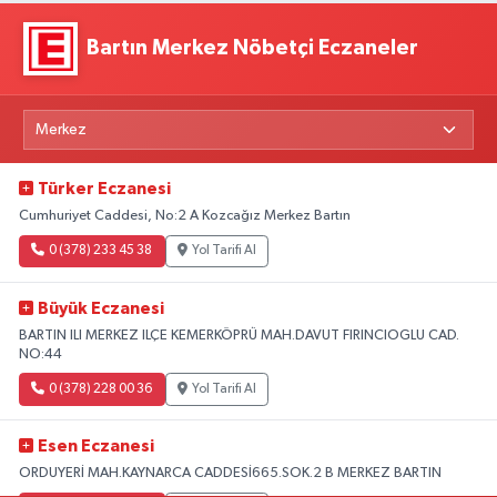
Bartın Merkez Nöbetçi Eczaneler
Türker Eczanesi
Cumhuriyet Caddesi, No:2 A Kozcağız Merkez Bartın
0 (378) 233 45 38
Yol Tarifi Al
Büyük Eczanesi
BARTIN ILI MERKEZ ILÇE KEMERKÖPRÜ MAH.DAVUT FIRINCIOGLU CAD.
NO:44
0 (378) 228 00 36
Yol Tarifi Al
Esen Eczanesi
ORDUYERİ MAH.KAYNARCA CADDESİ665.SOK.2 B MERKEZ BARTIN