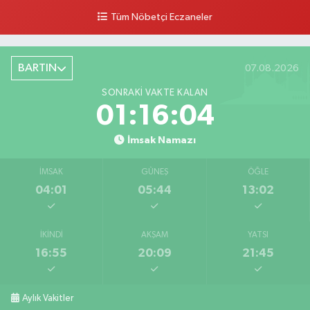
0 (378) 502 33 32
Yol Tarifi Al
Tüm Nöbetçi Eczaneler
Çolpak Eczanesi
Şiremirçavuş Mahallesi, Kırıkçı Zeliha Ana Sokak No:20 8 Merkez Bartın
BARTIN
07.08.2026
0 (378) 227 85 45
Yol Tarifi Al
SONRAKI VAKTE KALAN
01:16:03
İmsak Namazı
İMSAK
GÜNEŞ
ÖĞLE
04:01
05:44
13:02
İKINDI
AKŞAM
YATSI
16:55
20:09
21:45
Aylık Vakitler