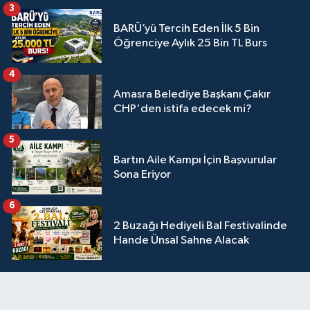
3
BARÜ’yü Tercih Eden İlk 5 Bin
Öğrenciye Aylık 25 Bin TL Burs
4
Amasra Belediye Başkanı Çakır
CHP'den istifa edecek mi?
5
Bartın Aile Kampı İçin Başvurular
Sona Eriyor
6
2 Buzağı Hediyeli Bal Festivalinde
Hande Ünsal Sahne Alacak