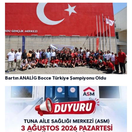
Bartın ANALİG Bocce Türkiye Şampiyonu Oldu