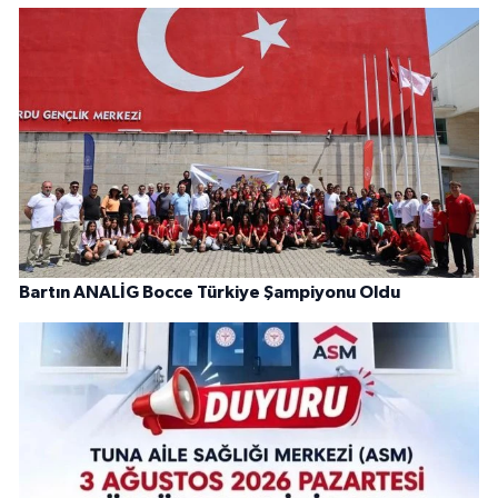
Bartın ANALİG Bocce Türkiye Şampiyonu Oldu