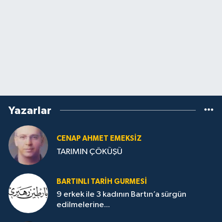
Yazarlar
CENAP AHMET EMEKSİZ
TARIMIN ÇÖKÜŞÜ
BARTINLI TARIH GURMESI
9 erkek ile 3 kadının Bartın’a sürgün
edilmelerine...