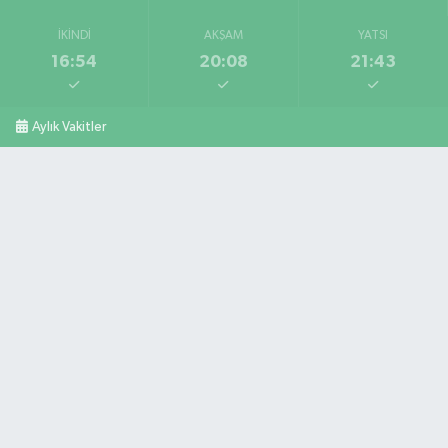
İKINDI
AKŞAM
YATSI
16:54
20:08
21:43
Aylık Vakitler