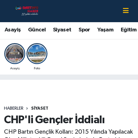
Asayiş
Bartın Nöbetçi Eczaneler
Asayiş
Güncel
Siyaset
Spor
Yaşam
Eğitim
Bartın Hakkında
Bartın Hava Durumu
Çevre
Bartin Namaz Vakitleri
Asayiş
Foto
Eğitim
Bartın Trafik Yoğunluk Haritası
Ekonomi
Süper Lig Puan Durumu ve Fikstür
Güncel
Tüm Manşetler
HABERLER
SIYASET
CHP'li Gençler İddialı
Kültür-Sanat
Son Dakika Haberleri
CHP Bartın Gençlik Kolları: 2015 Yılında Yapılacak
Magazin
Haber Arşivi