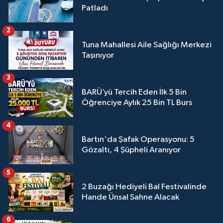
Patladı
2
Tuna Mahallesi Aile Sağlığı Merkezi
Taşınıyor
3
BARÜ’yü Tercih Eden İlk 5 Bin
Öğrenciye Aylık 25 Bin TL Burs
4
Bartın'da Şafak Operasyonu: 5
Gözaltı, 4 Şüpheli Aranıyor
5
2 Buzağı Hediyeli Bal Festivalinde
Hande Ünsal Sahne Alacak
6