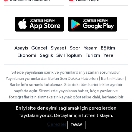
Asayiş
Güncel
Siyaset
Spor
Yaşam
Eğitim
Ekonomi
Sağlık
Sivil Toplum
Turizm
Yerel
Sitede yayınlanan içerik ve yorumlardan yazarları sorumludur.
Yayınlanan yorumlardan Bartın Son Dakika Haberleri | Bartın Haber |
Bartın İnfo sorumlu tutulamaz. Sitedeki tüm harici linkler ayrı bir
sayfada açılır. Sitemizde yayınlanan haber, köşe yazıları ve
fotoğraflar izin alınmaksızın kaynak gösterilse dahi, herhangi bir
ortamda kullanılamaz ve yayınlanamaz
En iyi site deneyimi sağlamak için çerezlerden
Bartın'da Şafak Operasyonu: 5 Gözaltı, 4
11:49
faydalanıyoruz. Detaylar için lütfen tıklayın.
Haber
Asayiş
Sağlık
Spor
Güncel
Şüpheli Aranıyor
Çerezler
TAMAM
Yazılımı:
TE
Siyaset
Yaşam
Turizm
Eğitim
Bilişim
|
Yerel
Magazin
Künye