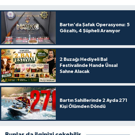
Bartın'da Şafak Operasyonu: 5
Gözaltı, 4 Şüpheli Aranıyor
2 Buzağı Hediyeli Bal
Festivalinde Hande Ünsal
Sahne Alacak
Bartın Sahillerinde 2 Ayda 271
Kişi Ölümden Döndü
Bunlar da ilginizi çekebilir