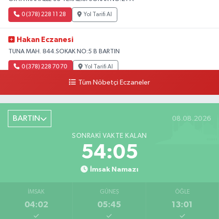
0 (378) 228 11 28
Yol Tarifi Al
Hakan Eczanesi
TUNA MAH. 844.SOKAK NO:5 B BARTIN
0 (378) 228 70 70
Yol Tarifi Al
Tüm Nöbetçi Eczaneler
BARTIN
08.08.2026
SONRAKI VAKTE KALAN
54:04
İmsak Namazı
İMSAK
GÜNEŞ
ÖĞLE
04:02
05:45
13:01