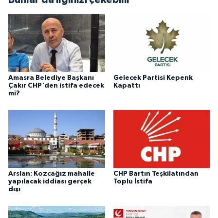
Amasra Belediye Başkanı
Gelecek Partisi Kepenk
Çakır CHP'den istifa edecek
Kapattı
mi?
Arslan: Kozcağız mahalle
CHP Bartın Teşkilatından
yapılacak iddiası gerçek
Toplu İstifa
dışı