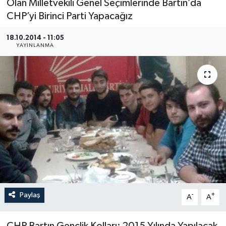
Olan Milletvekili Genel Seçimlerinde Bartın’da
CHP’yi Birinci Parti Yapacağız
Medya
18.10.2014 - 11:05
Sağlık
YAYINLANMA
Sinema
Sivil Toplum
Siyaset
Spor
Tarım
Paylaş
-
+
A
A
Turizm
Yaşam
CHP Bartın Gençlik Kolları: 2015 Yılında Yapılacak