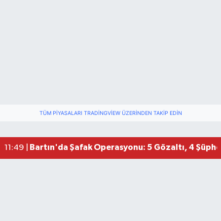
TÜM PIYASALARI TRADINGVIEW ÜZERINDEN TAKIP EDIN
Bartın'da Şafak Operasyonu: 5 Gözaltı, 4 Şüphel
11:49 |