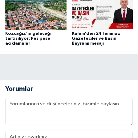
Kozcağız'ın geleceği
Kalem’den 24 Temmuz
tartışılıyor: Peş peşe
Gazeteciler ve Basın
açıklamalar
Bayramı mesajı
Yorumlar