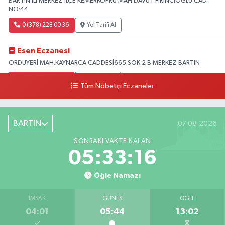
BARTIN ILI MERKEZ ILÇE KEMERKÖPRÜ MAH.DAVUT FIRINCIOGLU CAD.
NO:44
0 (378) 228 00 36
Yol Tarifi Al
Esen Eczanesi
ORDUYERİ MAH.KAYNARCA CADDESİ665.SOK.2 B MERKEZ BARTIN
0 (378) 502 33 32
Yol Tarifi Al
Tüm Nöbetçi Eczaneler
Çolpak Eczanesi
Şiremirçavuş Mahallesi, Kırıkçı Zeliha Ana Sokak No:20 8 Merkez Bartın
BARTIN
07.08.2026
0 (378) 227 85 45
Yol Tarifi Al
SONRAKI VAKTE KALAN
05:33:15
Öğle Namazı
İMSAK
GÜNEŞ
ÖĞLE
04:01
05:44
13:02