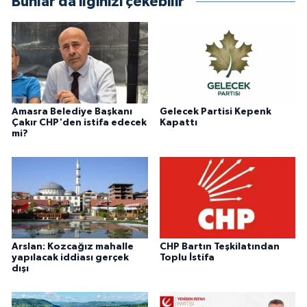
Bunlar da ilginizi çekebilir
Amasra Belediye Başkanı
Gelecek Partisi Kepenk
Çakır CHP'den istifa edecek
Kapattı
mi?
Arslan: Kozcağız mahalle
CHP Bartın Teşkilatından
yapılacak iddiası gerçek
Toplu İstifa
dışı