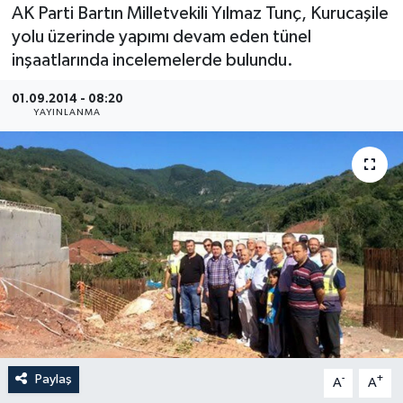
AK Parti Bartın Milletvekili Yılmaz Tunç, Kurucaşile
Medya
yolu üzerinde yapımı devam eden tünel
inşaatlarında incelemelerde bulundu.
Sağlık
01.09.2014 - 08:20
YAYINLANMA
Sinema
Sivil Toplum
Siyaset
Spor
Tarım
Turizm
Paylaş
-
+
A
A
Yaşam