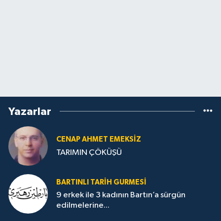
Yazarlar
CENAP AHMET EMEKSİZ
TARIMIN ÇÖKÜŞÜ
BARTINLI TARIH GURMESI
9 erkek ile 3 kadının Bartın’a sürgün
edilmelerine...