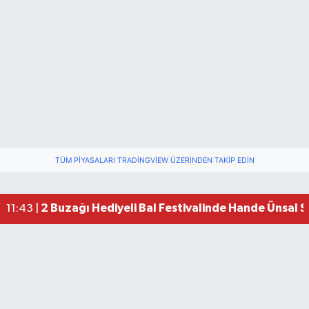
TÜM PIYASALARI TRADINGVIEW ÜZERINDEN TAKIP EDIN
2 Buzağı Hediyeli Bal Festivalinde Hande Ünsal 
11:43 |