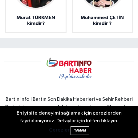
Murat TÜRKMEN
Muhammed ÇETİN
kimdir?
kimdir ?
Bartın info | Bartın Son Dakika Haberleri ve Şehir Rehberi
Bartın’da yaşanan son dakika gelişmeleri, trafik kazaları,
En iyi site deneyimi sağlamak için çerezlerden
yerel gündem, resmi duyurular ve şehir yaşamına dair
2 Buzağı Hediyeli Bal Festivalinde Hande
11:43
faydalanıyoruz. Detaylar için lütfen tıklayın.
tüm önemli haberler Bartın İnfo’da. Bartın merkez başta
Ünsal Sahne Alacak
Çerezler
olmak üzere Amasra, Kurucaşile ve Ulus ilçelerinden
TAMAM
güncel haberler hızlı ve güvenilir şekilde okuyuculara