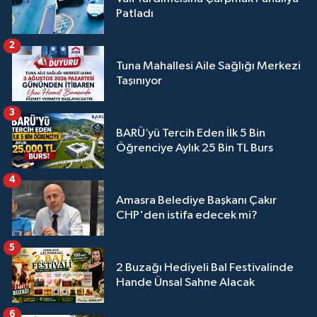
Patladı
2
Tuna Mahallesi Aile Sağlığı Merkezi
Taşınıyor
3
BARÜ’yü Tercih Eden İlk 5 Bin
Öğrenciye Aylık 25 Bin TL Burs
4
Amasra Belediye Başkanı Çakır
CHP'den istifa edecek mi?
5
2 Buzağı Hediyeli Bal Festivalinde
Hande Ünsal Sahne Alacak
6