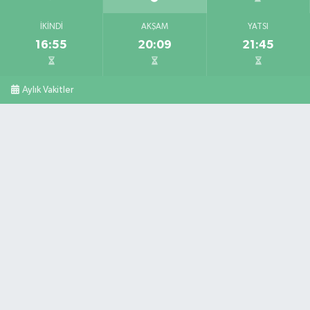
İKINDI
AKŞAM
YATSI
16:55
20:09
21:45
Aylık Vakitler