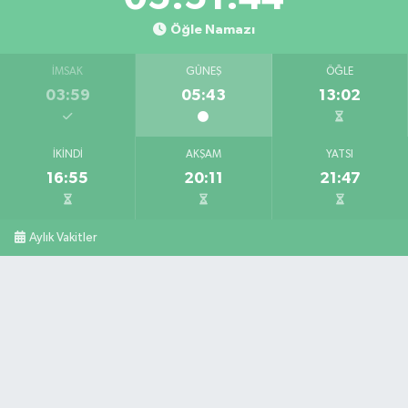
Öğle Namazı
İMSAK
GÜNEŞ
ÖĞLE
03:59
05:43
13:02
İKINDI
AKŞAM
YATSI
16:55
20:11
21:47
Aylık Vakitler