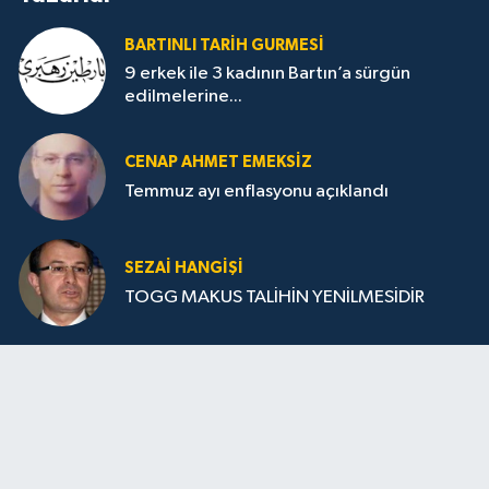
BARTINLI TARIH GURMESI
9 erkek ile 3 kadının Bartın’a sürgün
edilmelerine...
CENAP AHMET EMEKSİZ
Temmuz ayı enflasyonu açıklandı
SEZAI HANGİŞİ
TOGG MAKUS TALİHİN YENİLMESİDİR