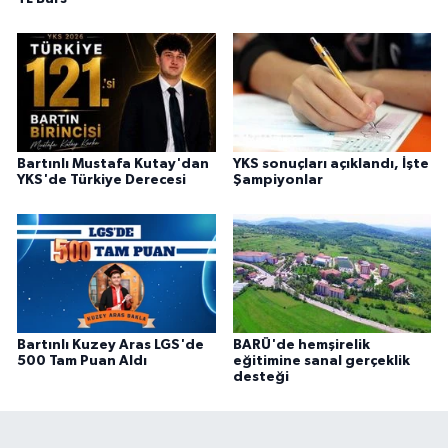
Bartınlı Mustafa Kutay'dan
YKS sonuçları açıklandı, İşte
YKS'de Türkiye Derecesi
Şampiyonlar
Bartınlı Kuzey Aras LGS'de
BARÜ'de hemşirelik
500 Tam Puan Aldı
eğitimine sanal gerçeklik
desteği