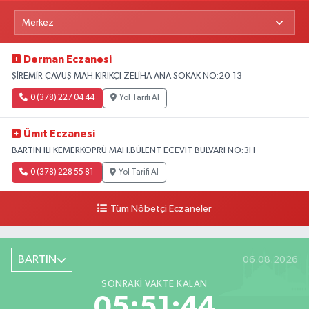
Derman Eczanesi
ŞİREMİR ÇAVUŞ MAH.KIRIKÇI ZELİHA ANA SOKAK NO:20 13
0 (378) 227 04 44
Yol Tarifi Al
Ümıt Eczanesi
BARTIN ILI KEMERKÖPRÜ MAH.BÜLENT ECEVİT BULVARI NO:3H
0 (378) 228 55 81
Yol Tarifi Al
Tüm Nöbetçi Eczaneler
BARTIN
06.08.2026
SONRAKI VAKTE KALAN
05:51:43