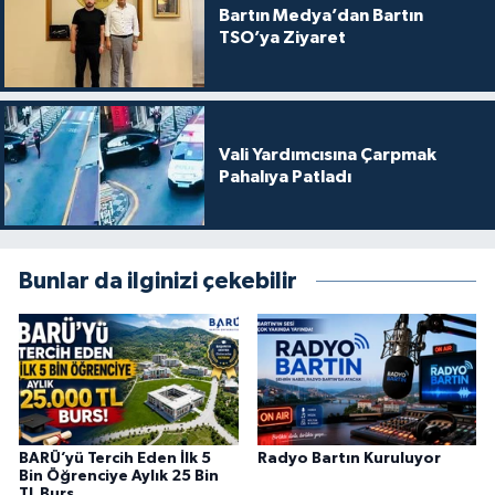
Bartın Medya’dan Bartın
TSO’ya Ziyaret
Vali Yardımcısına Çarpmak
Pahalıya Patladı
Bunlar da ilginizi çekebilir
BARÜ’yü Tercih Eden İlk 5
Radyo Bartın Kuruluyor
Bin Öğrenciye Aylık 25 Bin
TL Burs