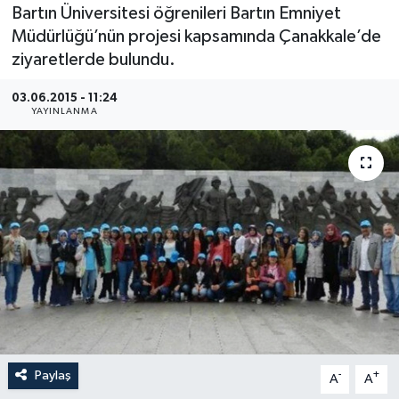
Bartın Üniversitesi öğrenileri Bartın Emniyet
Medya
Müdürlüğü’nün projesi kapsamında Çanakkale’de
ziyaretlerde bulundu.
Sağlık
03.06.2015 - 11:24
YAYINLANMA
Sinema
Sivil Toplum
Siyaset
Spor
Tarım
Turizm
Paylaş
-
+
A
A
Yaşam