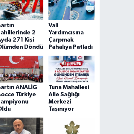
artın
Vali
ahillerinde 2
Yardımcısına
yda 271 Kişi
Çarpmak
Ölümden Döndü
Pahalıya Patladı
Bartın ANALİG
Tuna Mahallesi
Bocce Türkiye
Aile Sağlığı
Şampiyonu
Merkezi
Oldu
Taşınıyor