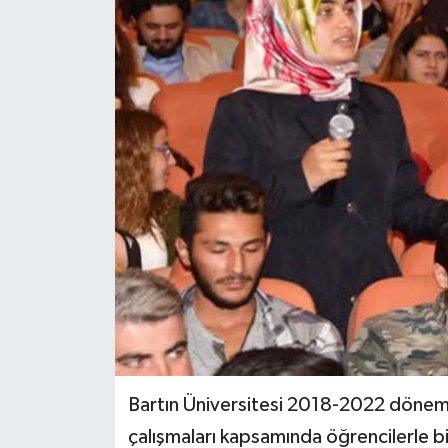
Medya
Sağlık
Sinema
Sivil Toplum
Siyaset
Spor
Tarım
Turizm
Bartın Üniversitesi 2018-2022 dönemin
çalışmaları kapsamında öğrencilerle bir
Yaşam