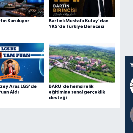
tın Kuruluyor
Bartınlı Mustafa Kutay'dan
YKS'de Türkiye Derecesi
Kuzey Aras LGS'de
BARÜ'de hemşirelik
uan Aldı
eğitimine sanal gerçeklik
desteği