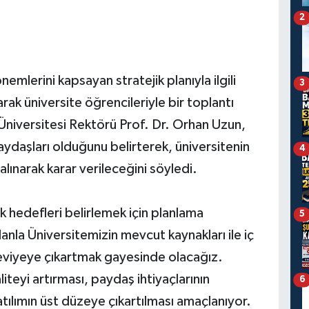
2
mlerini kapsayan stratejik planıyla ilgili
3
rak üniversite öğrencileriyle bir toplantı
 Üniversitesi Rektörü Prof. Dr. Orhan Uzun,
aydaşları olduğunu belirterek, üniversitenin
4
lınarak karar verileceğini söyledi.
 hedefleri belirlemek için planlama
5
lanla Üniversitemizin mevcut kaynakları ile iç
 seviyeye çıkartmak gayesinde olacağız.
liteyi artırması, paydaş ihtiyaçlarının
6
tılımın üst düzeye çıkartılması amaçlanıyor.