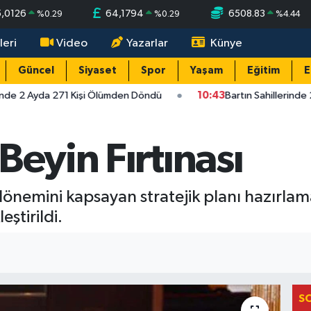
5,0126
64,1794
6508.83
%
0.29
%
0.29
%
4.44
leri
Video
Yazarlar
Künye
Güncel
Siyaset
Spor
Yaşam
Eğitim
E
inde 2 Ayda 271 Kişi Ölümden Döndü
10:43
Bartın Sahillerinde
Beyin Fırtınası
dönemini kapsayan stratejik planı hazırla
eştirildi.
S