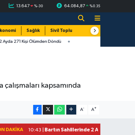
13.647
64.084,87
%
-30
%
0.35
konomi
Sağlık
Sivil Toplum
Turizm
Yerel
 2 Ayda 271 Kişi Ölümden Döndü
ma çalışmaları kapsamında
-
+
A
A
ON DAKIKA
Bartın Sahillerinde 2 Ayda 271 Kişi 
10:43 |