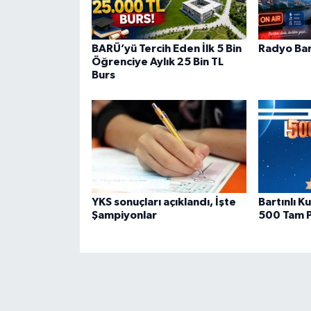
BARÜ’yü Tercih Eden İlk 5 Bin
Radyo Bar
Öğrenciye Aylık 25 Bin TL
Burs
YKS sonuçları açıklandı, İşte
Bartınlı 
Şampiyonlar
500 Tam P