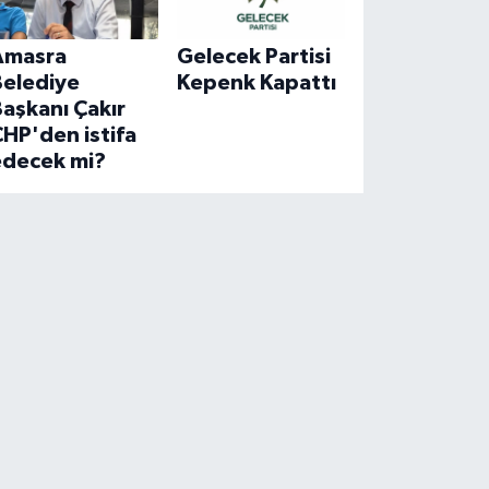
Amasra
Gelecek Partisi
Belediye
Kepenk Kapattı
aşkanı Çakır
HP'den istifa
edecek mi?