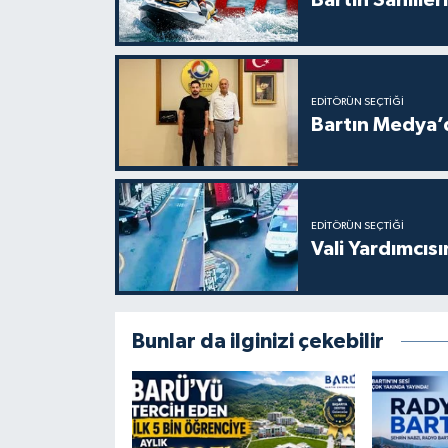
Bartın Sahille
EDITÖRÜN SEÇTIĞI
Bartın Medya’
EDITÖRÜN SEÇTIĞI
Vali Yardımcıs
Bunlar da ilginizi çekebilir