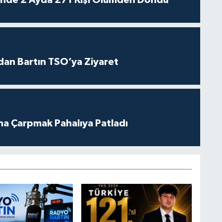
rinde 2 Ayda 271 Kişi Ölümden Döndü
dan Bartın TSO’ya Ziyaret
ına Çarpmak Pahalıya Patladı