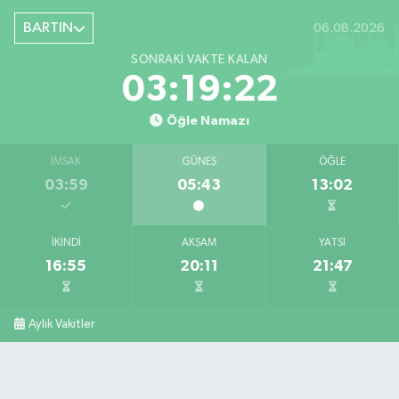
Şiremirçavuş Mahallesi, Kırıkçı Zeliha Ana Sokak No:20 8 Merkez Bartın
BARTIN
06.08.2026
0 (378) 227 85 45
Yol Tarifi Al
SONRAKI VAKTE KALAN
03:19:21
Öğle Namazı
İMSAK
GÜNEŞ
ÖĞLE
03:59
05:43
13:02
İKINDI
AKŞAM
YATSI
16:55
20:11
21:47
Aylık Vakitler