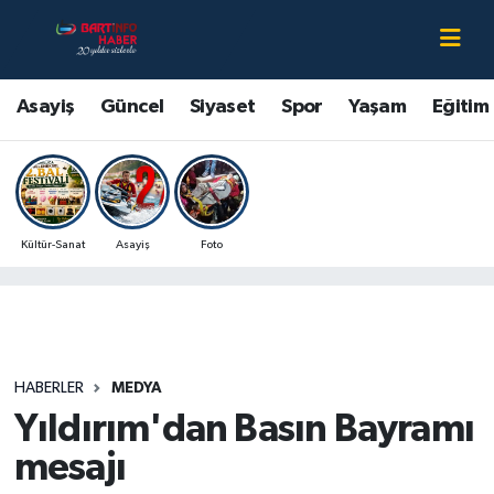
Asayiş
Bartın Nöbetçi Eczaneler
Asayiş
Güncel
Siyaset
Spor
Yaşam
Eğitim
Bartın Hakkında
Bartın Hava Durumu
Çevre
Bartin Namaz Vakitleri
Kültür-Sanat
Asayiş
Foto
Eğitim
Bartın Trafik Yoğunluk Haritası
Ekonomi
Süper Lig Puan Durumu ve Fikstür
Güncel
Tüm Manşetler
HABERLER
MEDYA
Yıldırım'dan Basın Bayramı
Kültür-Sanat
Son Dakika Haberleri
mesajı
Magazin
Haber Arşivi