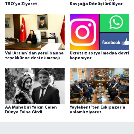
TSO’ya Ziyaret
Kavşağa Dönüştürülüyor
Vali Arslan'dan yerel basına
Ücretsiz sosyal medya devri
teşekkür ve destek mesajı
kapanıyor
AA Muhabiri Yalçın Çelen
Yaylakent’ten Eskipazar’a
Dünya Evine Girdi
anlamlı ziyaret