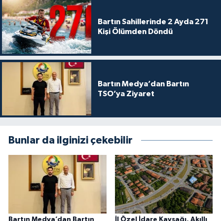
Bartın Sahillerinde 2 Ayda 271
Kişi Ölümden Döndü
Bartın Medya’dan Bartın
TSO’ya Ziyaret
Bunlar da ilginizi çekebilir
Bartın Medya’dan Bartın
İl Özel İdare Kavşağı, Akıllı