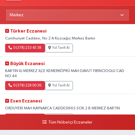
Türker Eczanesi
Cumhuriyet Caddesi, No:2 A Kozcağız Merkez Bartın
0 (378) 233 45 38
Yol Tarifi Al
Büyük Eczanesi
BARTIN ILI MERKEZ ILÇE KEMERKÖPRÜ MAH.DAVUT FIRINCIOGLU CAD.
NO:44
0 (378) 228 00 36
Yol Tarifi Al
Esen Eczanesi
ORDUYERİ MAH.KAYNARCA CADDESİ665.SOK.2 B MERKEZ BARTIN
0 (378) 502 33 32
Yol Tarifi Al
Tüm Nöbetçi Eczaneler
Çolpak Eczanesi