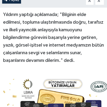
A
A
Yerel Yönetimler
Yıldırım yaptığı açıklamada; "Bilginin elde
edilmesi, topluma ulaştırılmasında doğru, tarafsız
DÜNYA
ve ilkeli yayıncılık anlayışıyla kamuoyunu
YEREL
bilgilendirme görevini başarıyla yerine getiren,
yazılı, görsel-işitsel ve internet medyamızın bütün
çalışanlarına sevgi ve selamlarımı sunar,
başarılarını devamını dilerim." dedi.