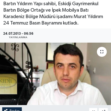
Bartın Yıldırım Yapı sahibi, Eskidji Gayrimenkul
Medya
Bartın Bölge Ortağı ve İpek Mobilya Batı
Karadeniz Bölge Müdürü işadamı Murat Yıldırım
Sağlık
24 Temmuz Basın Bayramını kutladı.
Sinema
24.07.2013 - 06:56
YAYINLANMA
Sivil Toplum
Siyaset
Spor
Tarım
Turizm
Yaşam
Paylaş
-
+