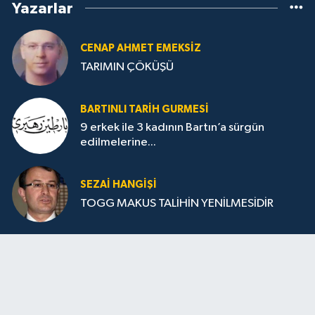
Yazarlar
CENAP AHMET EMEKSİZ
TARIMIN ÇÖKÜŞÜ
BARTINLI TARIH GURMESI
9 erkek ile 3 kadının Bartın’a sürgün
edilmelerine...
SEZAI HANGİŞİ
TOGG MAKUS TALİHİN YENİLMESİDİR