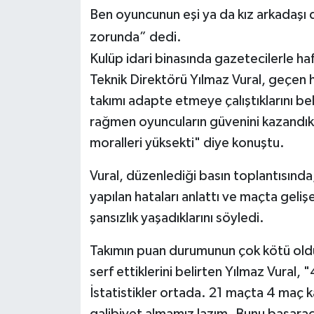
Ben oyuncunun eşi ya da kız arkadaşı 
Yerel Yönetimler
zorunda” dedi.
Kulüp idari binasında gazetecilerle ha
DÜNYA
Teknik Direktörü Yılmaz Vural, geçen h
takımı adapte etmeye çalıştıklarını 
YEREL
rağmen oyuncuların güvenini kazand
moralleri yüksekti" diye konuştu.
Vural, düzenlediği basın toplantısında
yapılan hataları anlattı ve maçta geli
şansızlık yaşadıklarını söyledi.
Takımın puan durumunun çok kötü old
serf ettiklerini belirten Yılmaz Vural,
İstatistikler ortada. 21 maçta 4 maç 