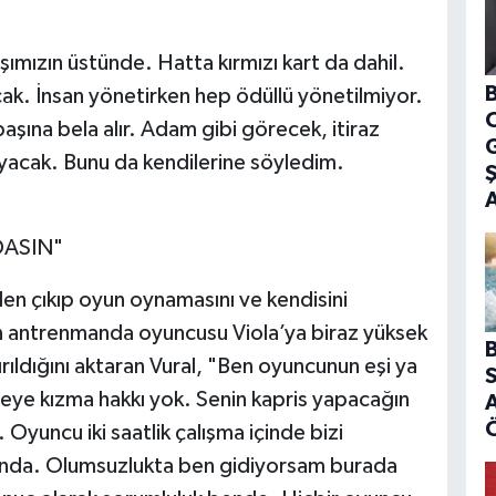
şımızın üstünde. Hatta kırmızı kart da dahil.
B
cak. İnsan yönetirken hep ödüllü yönetilmiyor.
başına bela alır. Adam gibi görecek, itiraz
G
cak. Bunu da kendilerine söyledim.
DASIN"
en çıkıp oyun oynamasını ve kendisini
an antrenmanda oyuncusu Viola’ya biraz yüksek
B
ıldığını aktaran Vural, "Ben oyuncunun eşi ya
S
seye kızma hakkı yok. Senin kapris yapacağın
A
 Oyuncu iki saatlik çalışma içinde bizi
runda. Olumsuzlukta ben gidiyorsam burada