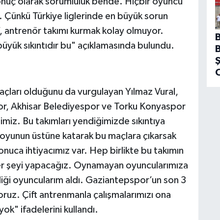
onuç olarak sorumluluk bende. Hiçbir oyuncu
. Çünkü Türkiye liglerinde en büyük sorun
f, antrenör takımı kurmak kolay olmuyor.
büyük sıkıntıdır bu" açıklamasında bulundu.
çları olduğunu da vurgulayan Yılmaz Vural,
, Akhisar Belediyespor ve Torku Konyaspor
imiz. Bu takımları yendiğimizde sıkıntıya
 oyunun üstüne katarak bu maçlara çıkarsak
onuca ihtiyacımız var. Hep birlikte bu takımın
her şeyi yapacağız. Oynamayan oyuncularımıza
liği oyuncularım aldı. Gaziantepspor’un son 3
yoruz. Çift antrenmanla çalışmalarımızı ona
k" ifadelerini kullandı.