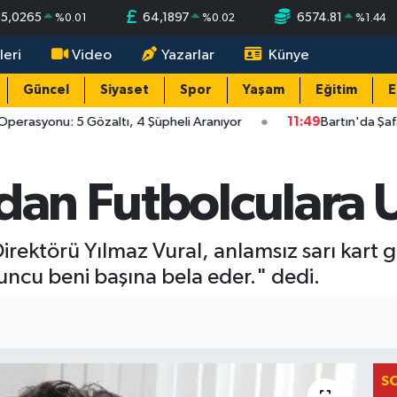
55,0265
64,1897
6574.81
%
0.01
%
0.02
%
1.44
leri
Video
Yazarlar
Künye
Güncel
Siyaset
Spor
Yaşam
Eğitim
E
perasyonu: 5 Gözaltı, 4 Şüpheli Aranıyor
11:49
Bartın'da Şafa
dan Futbolculara 
rektörü Yılmaz Vural, anlamsız sarı kart 
uncu beni başına bela eder." dedi.
S