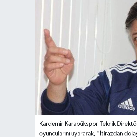
Medya
Sağlık
Sinema
Sivil Toplum
Siyaset
Spor
Tarım
Turizm
Kardemir Karabükspor Teknik Direktörü
oyuncularını uyararak, “İtirazdan dola
Yaşam