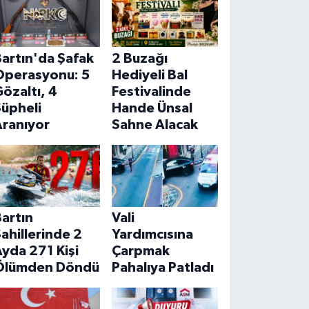
artın'da Şafak
2 Buzağı
Operasyonu: 5
Hediyeli Bal
özaltı, 4
Festivalinde
Şüpheli
Hande Ünsal
Aranıyor
Sahne Alacak
artın
Vali
ahillerinde 2
Yardımcısına
yda 271 Kişi
Çarpmak
Ölümden Döndü
Pahalıya Patladı