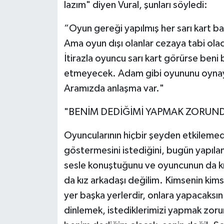
lazım" diyen Vural, şunları söyledi:
“Oyun gereği yapılmış her sarı kart ba
Ama oyun dışı olanlar cezaya tabi ola
İtirazla oyuncu sarı kart görürse beni 
etmeyecek. Adam gibi oyununu oynaya
Aramızda anlaşma var."
"BENİM DEDİĞİMİ YAPMAK ZORUN
Oyuncularının hiçbir şeyden etkilemed
göstermesini istediğini, bugün yapıl
sesle konuştuğunu ve oyuncunun da kır
da kız arkadaşı değilim. Kimsenin kim
yer başka yerlerdir, onlara yapacaksın.
dinlemek, istediklerimizi yapmak zo