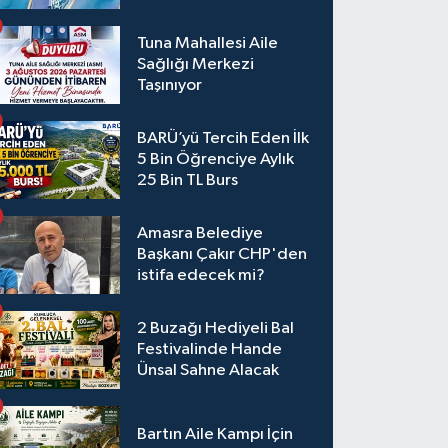
Tuna Mahallesi Aile
Sağlığı Merkezi
Taşınıyor
BARÜ’yü Tercih Eden İlk
5 Bin Öğrenciye Aylık
25 Bin TL Burs
Amasra Belediye
Başkanı Çakır CHP'den
istifa edecek mi?
2 Buzağı Hediyeli Bal
Festivalinde Hande
Ünsal Sahne Alacak
Bartın Aile Kampı İçin