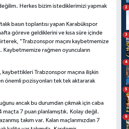
değilim. Herkes bizim istediklerimizi yapmak
2
ftalık basın toplantısı yapan Karabükspor
afta göreve geldiklerini ve kısa süre içinde
3
belirterek, "Trabzonspor maçını kaybetmemize
ık. Kaybetmemize rağmen oyuncuların
4
, kaybettikleri Trabzonspor maçına ilişkin
şen önemli pozisyonları tek tek aktararak
5
uğunu ancak bu durumdan çıkmak için caba
 "4 maçta 7 puan planlamıştık. Kolay değil.
6
kazanmış takım var. Kalan maçlarımızdan 7