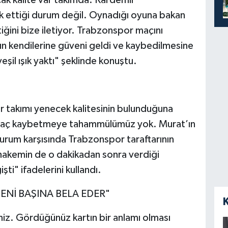
ak kalite var takımda. Kardemir
 ettiği durum değil. Oynadığı oyuna bakan
iğini bize iletiyor. Trabzonspor maçını
n kendilerine güveni geldi ve kaybedilmesine
eşil ışık yaktı" şeklinde konuştu.
 takımı yenecek kalitesinin bulunduğuna
a maç kaybetmeye tahammülümüz yok. Murat’ın
durum karşısında Trabzonspor taraftarının
a hakemin de o dakikadan sonra verdiği
şti" ifadelerini kullandı.
ENİ BAŞINA BELA EDER"
niz. Gördüğünüz kartın bir anlamı olması