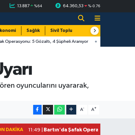
13.887
64.360,53
%
64
%
-0.76
konomi
Sağlık
Sivil Toplum
Turizm
Yerel
k Operasyonu: 5 Gözaltı, 4 Şüpheli Aranıyor
Uyarı
gören oyuncularını uyararak,
-
+
A
A
ON DAKIKA
Bartın'da Şafak Operasyonu: 5 Gözalt
11:49 |