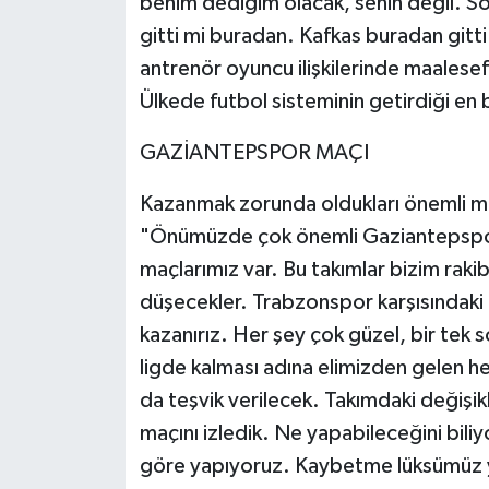
benim dediğim olacak, senin değil. S
gitti mi buradan. Kafkas buradan gitti
antrenör oyuncu ilişkilerinde maalese
Ülkede futbol sisteminin getirdiği en 
GAZİANTEPSPOR MAÇI
Kazanmak zorunda oldukları önemli ma
"Önümüzde çok önemli Gaziantepspor
maçlarımız var. Bu takımlar bizim rakib
düşecekler. Trabzonspor karşısındaki
kazanırız. Her şey çok güzel, bir tek s
ligde kalması adına elimizden gelen 
da teşvik verilecek. Takımdaki değişik
maçını izledik. Ne yapabileceğini bili
göre yapıyoruz. Kaybetme lüksümüz yo