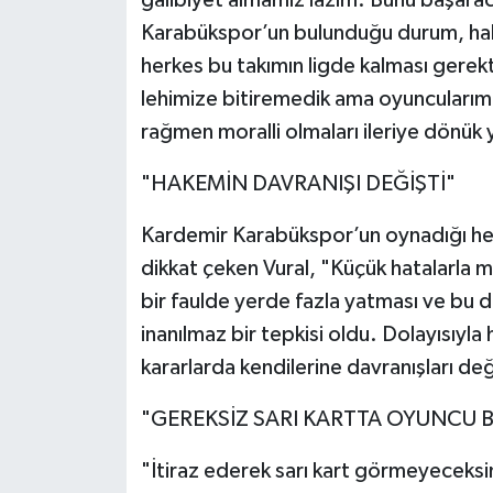
galibiyet almamız lazım. Bunu başarac
Karabükspor’un bulunduğu durum, hak
herkes bu takımın ligde kalması gerekt
lehimize bitiremedik ama oyuncularımı
rağmen moralli olmaları ileriye dönük y
"HAKEMİN DAVRANIŞI DEĞİŞTİ"
Kardemir Karabükspor’un oynadığı her
dikkat çeken Vural, "Küçük hatalarl
bir faulde yerde fazla yatması ve bu 
inanılmaz bir tepkisi oldu. Dolayısıyl
kararlarda kendilerine davranışları deği
"GEREKSİZ SARI KARTTA OYUNCU B
"İtiraz ederek sarı kart görmeyeceksi