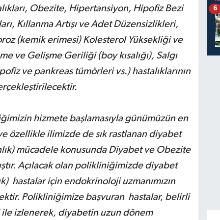
lıkları, Obezite, Hipertansiyon, Hipofiz Bezi
6
arı, Kıllanma Artışı ve Adet Düzensizlikleri,
oz (kemik erimesi) Kolesterol Yüksekliği ve
me ve Gelişme Geriliği (boy kısalığı), Salgı
ipofiz ve pankreas tümörleri vs.) hastalıklarının
rçekleştirilecektir.
niğimizin hizmete başlamasıyla günümüzün en
e özellikle ilimizde de sık rastlanan diyabet
manlık) mücadele konusunda Diyabet ve Obezite
ıştır. Açılacak olan polikliniğimizde diyabet
lık) hastalar için endokrinoloji uzmanımızın
tir. Polikliniğimize başvuran hastalar, belirli
ri ile izlenerek, diyabetin uzun dönem