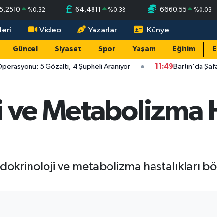
5,2510
64,4811
6660.55
%
0.32
%
0.38
%
0.03
leri
Video
Yazarlar
Künye
Güncel
Siyaset
Spor
Yaşam
Eğitim
E
perasyonu: 5 Gözaltı, 4 Şüpheli Aranıyor
11:49
Bartın'da Şafa
i ve Metabolizma 
dokrinoloji ve metabolizma hastalıkları 