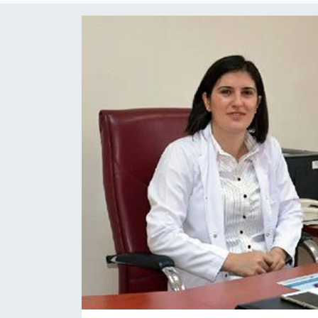
Medya
Sağlık
Sinema
Sivil Toplum
Siyaset
Spor
Tarım
Turizm
Yaşam