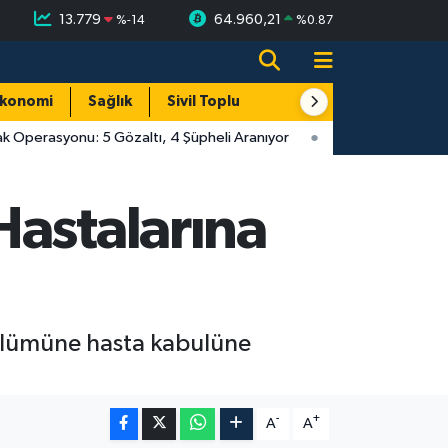
13.779
64.960,21
%
-14
%
0.87
konomi
Sağlık
Sivil Toplum
Turizm
Yerel
k Operasyonu: 5 Gözaltı, 4 Şüpheli Aranıyor
Hastalarına
bölümüne hasta kabulüne
-
+
A
A