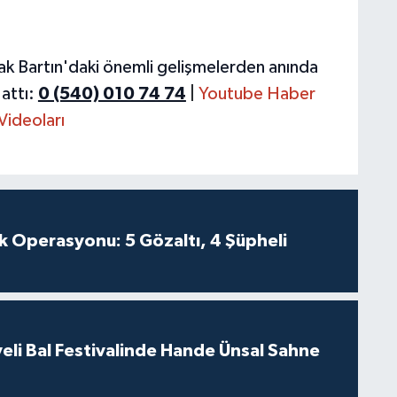
ak Bartın'daki önemli gelişmelerden anında
attı:
0 (540) 010 74 74
|
Youtube Haber
Videoları
k Operasyonu: 5 Gözaltı, 4 Şüpheli
eli Bal Festivalinde Hande Ünsal Sahne