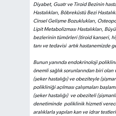
Diyabet, Guatr ve Tiroid Bezinin hasta
Hastalıkları, Böbreküstü Bezi Hastalıkl
Cinsel Gelişme Bozuklukları, Osteopor
Lipit Metabolizması Hastalıkları, Büyü
bezlerinin tümörleri (tiroid kanseri, h
tanı ve tedavisi artık hastanemizde ge
Bunun yanında endokrinoloji polikli
önemli sağlık sorunlarından biri olan v
(şeker hastalığı) ve obeziteyle (şiş
polikliniği açılması çalışmaları başlam
(şeker hastalığı) ve obeziteli (şişman
denetiminde poliklinik hizmeti verecek
aralıklarla yapılan kan ve idrar testle