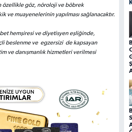
 özellikle göz, nöroloji ve böbrek
tkik ve muayenelerinin yapılması sağlanacaktır.
abet hemşiresi ve diyetisyen eşliğinde,
B
linçli beslenme ve egzersizi de kapsayan
tim ve danışmanlık hizmetleri verilmesi
G
B
S
A