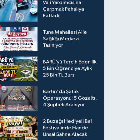
Vali Yardımcısına
Çarpmak Pahalıya
Patladı
Tuna Mahallesi Aile
Sağlığı Merkezi
Taşınıyor
BARÜ’yü Tercih Eden İlk
5 Bin Öğrenciye Aylık
25 Bin TL Burs
Bartın'da Şafak
Operasyonu: 5 Gözaltı,
4 Şüpheli Aranıyor
2 Buzağı Hediyeli Bal
Festivalinde Hande
Ünsal Sahne Alacak