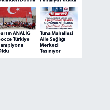
Ölümden Döndü
Pahalıya Patladı
Bartın ANALİG
Tuna Mahallesi
Bocce Türkiye
Aile Sağlığı
Şampiyonu
Merkezi
Oldu
Taşınıyor