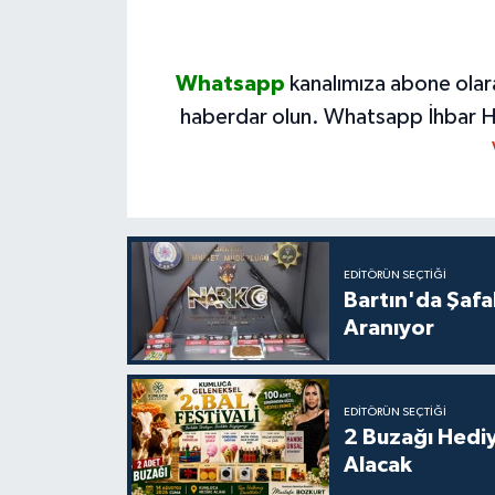
Whatsapp
kanalımıza abone olar
haberdar olun.
Whatsapp İhbar H
EDITÖRÜN SEÇTIĞI
Bartın'da Şafa
Aranıyor
EDITÖRÜN SEÇTIĞI
2 Buzağı Hediy
Alacak