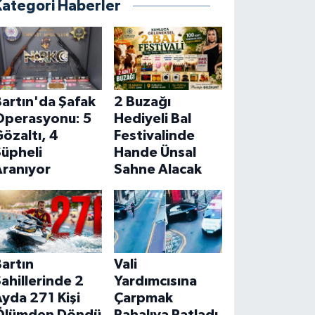
Kategori Haberler
artın'da Şafak
2 Buzağı
Operasyonu: 5
Hediyeli Bal
özaltı, 4
Festivalinde
Şüpheli
Hande Ünsal
Aranıyor
Sahne Alacak
artın
Vali
ahillerinde 2
Yardımcısına
yda 271 Kişi
Çarpmak