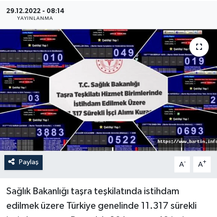
29.12.2022 - 08:14
Medya
YAYINLANMA
Sağlık
Sinema
Sivil Toplum
Siyaset
Spor
Paylaş
-
+
A
A
Tarım
Turizm
Sağlık Bakanlığı taşra teşkilatında istihdam
edilmek üzere Türkiye genelinde 11.317 sürekli
Yaşam