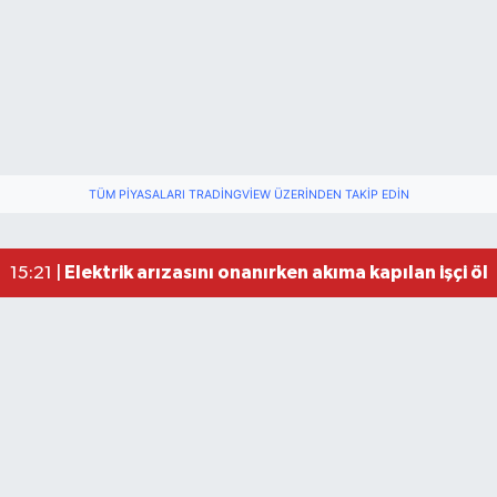
TÜM PIYASALARI TRADINGVIEW ÜZERINDEN TAKIP EDIN
Elektrik arızasını onanırken akıma kapılan işçi öl
15:21 |