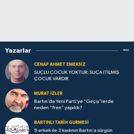
Yazarlar
CENAP AHMET EMEKSİZ
SUÇLU ÇOCUK YOKTUR; SUÇA İTİLMİŞ
ÇOCUK VARDIR
MURAT İZLER
Bartın’da Yeni Parti’ye “Geçiş”lerde
neden “fren” yapıldı?
BARTINLI TARIH GURMESI
9 erkek ile 3 kadının Bartın’a sürgün