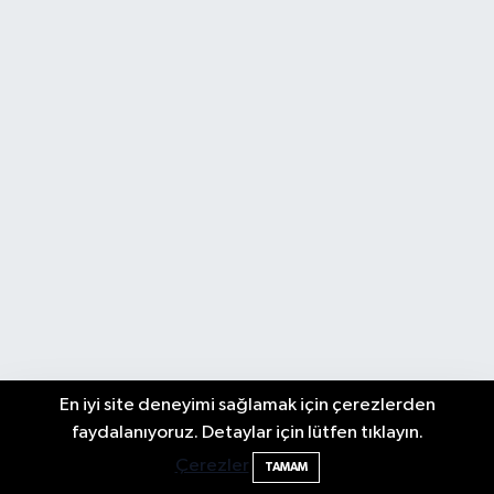
En iyi site deneyimi sağlamak için çerezlerden
Elektrik arızasını onanırken akıma kapılan
15:21
faydalanıyoruz. Detaylar için lütfen tıklayın.
işçi öldü
Çerezler
TAMAM