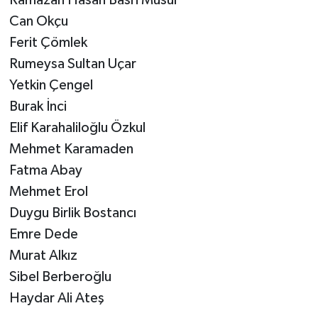
Ramazan Hasan Basri Musul
Can Okçu
Ferit Çömlek
Rumeysa Sultan Uçar
Yetkin Çengel
Burak İnci
Elif Karahaliloğlu Özkul
Mehmet Karamaden
Fatma Abay
Mehmet Erol
Duygu Birlik Bostancı
Emre Dede
Murat Alkız
Sibel Berberoğlu
Haydar Ali Ateş