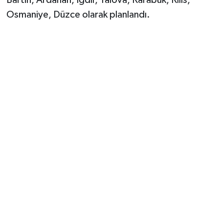
Bartın, Ardahan, Iğdır, Yalova, Karabük, Kilis,
Osmaniye, Düzce olarak planlandı.