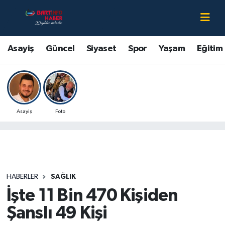
Asayiş
Bartın Nöbetçi Eczaneler
Asayiş
Güncel
Siyaset
Spor
Yaşam
Eğitim
Bartın Hakkında
Bartın Hava Durumu
Çevre
Bartin Namaz Vakitleri
Asayiş
Foto
Eğitim
Bartın Trafik Yoğunluk Haritası
Ekonomi
Süper Lig Puan Durumu ve Fikstür
Güncel
Tüm Manşetler
HABERLER
SAĞLIK
İşte 11 Bin 470 Kişiden
Kültür-Sanat
Son Dakika Haberleri
Şanslı 49 Kişi
Magazin
Haber Arşivi