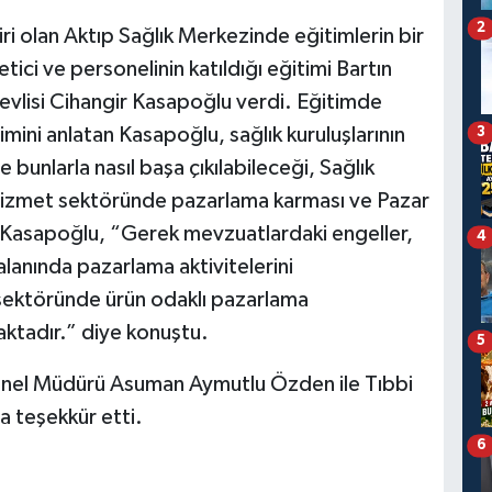
2
iri olan Aktıp Sağlık Merkezinde eğitimlerin bir
tici ve personelinin katıldığı eğitimi Bartın
vlisi Cihangir Kasapoğlu verdi. Eğitimde
mini anlatan Kasapoğlu, sağlık kuruluşlarının
3
bunlarla nasıl başa çıkılabileceği, Sağlık
 Hizmet sektöründe pazarlama karması ve Pazar
 Kasapoğlu, “Gerek mevzuatlardaki engeller,
4
lanında pazarlama aktivitelerini
 sektöründe ürün odaklı pazarlama
aktadır.” diye konuştu.
5
sonel Müdürü Asuman Aymutlu Özden ile Tıbbi
 teşekkür etti.
6