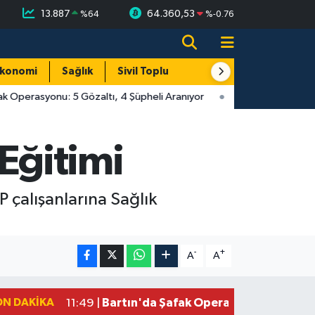
13.887
64.360,53
%
64
%
-0.76
konomi
Sağlık
Sivil Toplum
Turizm
Yerel
k Operasyonu: 5 Gözaltı, 4 Şüpheli Aranıyor
Eğitimi
 çalışanlarına Sağlık
-
+
A
A
ON DAKIKA
Bartın'da Şafak Operasyonu: 5 Gözalt
11:49 |