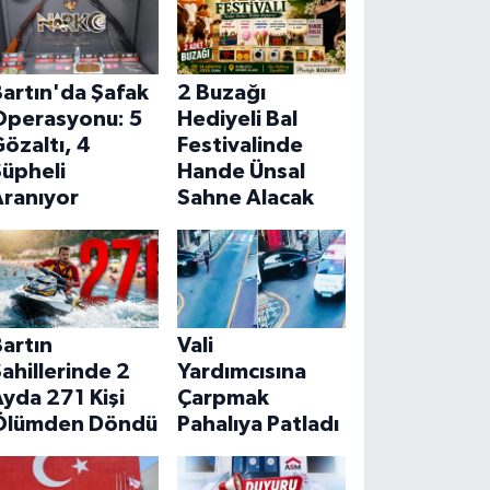
artın'da Şafak
2 Buzağı
Operasyonu: 5
Hediyeli Bal
özaltı, 4
Festivalinde
Şüpheli
Hande Ünsal
Aranıyor
Sahne Alacak
artın
Vali
ahillerinde 2
Yardımcısına
yda 271 Kişi
Çarpmak
Ölümden Döndü
Pahalıya Patladı