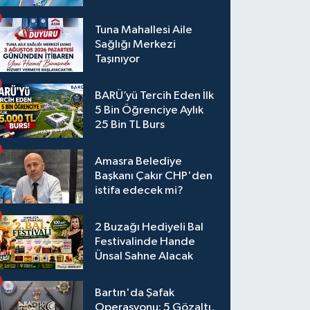
Tuna Mahallesi Aile
Sağlığı Merkezi
Taşınıyor
BARÜ’yü Tercih Eden İlk
5 Bin Öğrenciye Aylık
25 Bin TL Burs
Amasra Belediye
Başkanı Çakır CHP'den
istifa edecek mi?
2 Buzağı Hediyeli Bal
Festivalinde Hande
Ünsal Sahne Alacak
Bartın'da Şafak
Operasyonu: 5 Gözaltı,