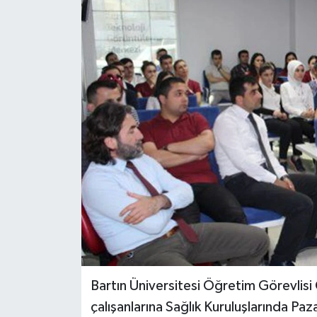
Medya
Sağlık
Sinema
Sivil Toplum
Siyaset
Spor
Tarım
Turizm
Bartın Üniversitesi Öğretim Görevlisi
çalışanlarına Sağlık Kuruluşlarında Paz
Yaşam