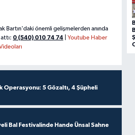
ak Bartın'daki önemli gelişmelerden anında
attı:
0 (540) 010 74 74
|
Youtube Haber
Videoları
k Operasyonu: 5 Gözaltı, 4 Şüpheli
eli Bal Festivalinde Hande Ünsal Sahne