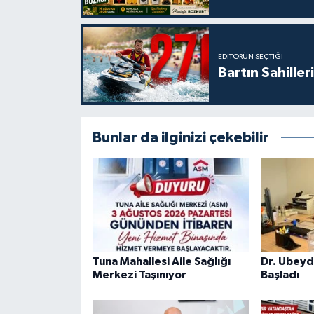
EDITÖRÜN SEÇTIĞI
Bartın Sahille
Bunlar da ilginizi çekebilir
Tuna Mahallesi Aile Sağlığı
Dr. Ubeyd
Merkezi Taşınıyor
Başladı