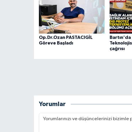
Op.Dr.Ozan PASTACIGİL
Bartın'da
Göreve Başladı
Teknolojis
çağrısı
Yorumlar