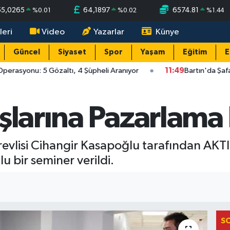
55,0265
64,1897
6574.81
%
0.01
%
0.02
%
1.44
leri
Video
Yazarlar
Künye
Güncel
Siyaset
Spor
Yaşam
Eğitim
E
perasyonu: 5 Gözaltı, 4 Şüpheli Aranıyor
11:49
Bartın'da Şafa
şlarına Pazarlama 
evlisi Cihangir Kasapoğlu tarafından AKTIP
 bir seminer verildi.
S