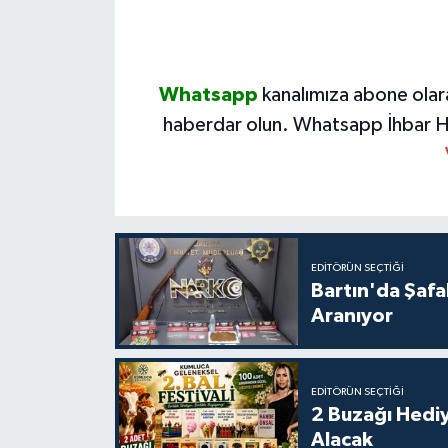
Whatsapp
kanalımıza abone olar
haberdar olun.
Whatsapp İhbar H
EDITÖRÜN SEÇTIĞI
Bartın'da Şafa
Aranıyor
EDITÖRÜN SEÇTIĞI
2 Buzağı Hediy
Alacak