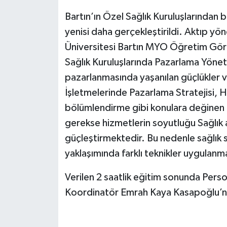
Bartın’ın Özel Sağlık Kuruluşlarından b
Yerel Yönetimler
yenisi daha gerçekleştirildi. Aktıp yöne
Üniversitesi Bartın MYO Öğretim Göre
DÜNYA
Sağlık Kuruluşlarında Pazarlama Yöneti
YEREL
pazarlanmasında yaşanılan güçlükler ve 
İşletmelerinde Pazarlama Stratejisi,
bölümlendirme gibi konulara değinen
gerekse hizmetlerin soyutluğu Sağlık a
güçleştirmektedir. Bu nedenle sağlık
yaklaşımında farklı teknikler uygulanm
Verilen 2 saatlik eğitim sonunda Per
Koordinatör Emrah Kaya Kasapoğlu’na