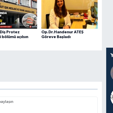
 Diş Protez
Op.Dr.Handenur ATEŞ
i bölümü açılsın
Göreve Başladı