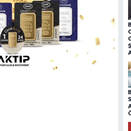
B
G
B
S
A