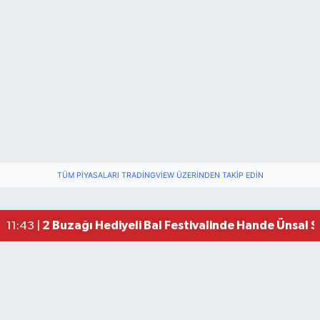
TÜM PIYASALARI TRADINGVIEW ÜZERINDEN TAKIP EDIN
2 Buzağı Hediyeli Bal Festivalinde Hande Ünsal 
11:43 |