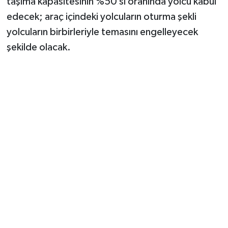
taşıma kapasitesinin %50’si oranında yolcu kabul
edecek; araç içindeki yolcuların oturma şekli
yolcuların birbirleriyle temasını engelleyecek
şekilde olacak.