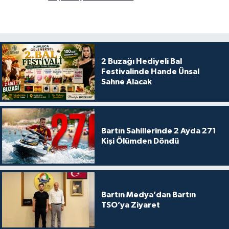
2 Buzağı Hediyeli Bal
Festivalinde Hande Ünsal
Sahne Alacak
Bartın Sahillerinde 2 Ayda 271
Kişi Ölümden Döndü
Bartın Medya’dan Bartın
TSO’ya Ziyaret