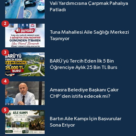
Vali Yardımcısına Çarpmak Pahalıya
Patladı
2
Tuna Mahallesi Aile Sağlığı Merkezi
Taşınıyor
3
BARÜ’yü Tercih Eden İlk 5 Bin
Öğrenciye Aylık 25 Bin TL Burs
4
Amasra Belediye Başkanı Çakır
CHP'den istifa edecek mi?
5
Bartın Aile Kampı İçin Başvurular
Sona Eriyor