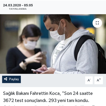
24.03.2020 - 05:05
Medya
YAYINLANMA
Sağlık
Sinema
Sivil Toplum
Siyaset
Spor
Paylaş
-
+
A
A
Tarım
Turizm
Sağlık Bakanı Fahrettin Koca, "Son 24 saatte
3672 test sonuçlandı. 293 yeni tanı kondu.
Yaşam