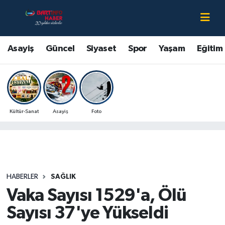
Asayiş
Bartın Nöbetçi Eczaneler
Asayiş
Güncel
Siyaset
Spor
Yaşam
Eğitim
Bartın Hakkında
Bartın Hava Durumu
Çevre
Bartin Namaz Vakitleri
Kültür-Sanat
Asayiş
Foto
Eğitim
Bartın Trafik Yoğunluk Haritası
Ekonomi
Süper Lig Puan Durumu ve Fikstür
Güncel
Tüm Manşetler
HABERLER
SAĞLIK
Vaka Sayısı 1529'a, Ölü
Kültür-Sanat
Son Dakika Haberleri
Sayısı 37'ye Yükseldi
Magazin
Haber Arşivi